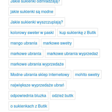
Jakie sukienki odmładzają?
jakie sukienki są modne
Jakie sukienki wyszczuplają?
kolorowy sweter w paski
kup sukienkę z Butik
mango ubrania
markowe swetry
markowe ubrania
markowe ubrania wyprzedaż
markowe ubrania wyprzedaże
Modne ubrania sklep internetowy
mohito swetry
największe wyprzedaże ubrań
odpowiednia bluzka
odzież butik
o sukienkach z Butik