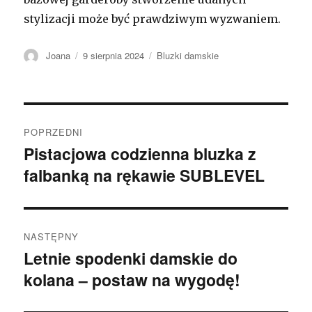
stylizacji może być prawdziwym wyzwaniem.
Autor
Opublikowano
Kategorie
Joana
9 sierpnia 2024
Bluzki damskie
Nawigacja
POPRZEDNI
wpisu
Pistacjowa codzienna bluzka z
Poprzedni
falbanką na rękawie SUBLEVEL
wpis:
NASTĘPNY
Letnie spodenki damskie do
Następny
kolana – postaw na wygodę!
wpis: