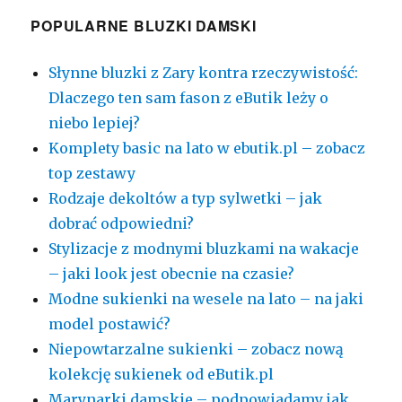
POPULARNE BLUZKI DAMSKI
Słynne bluzki z Zary kontra rzeczywistość:
Dlaczego ten sam fason z eButik leży o
niebo lepiej?
Komplety basic na lato w ebutik.pl – zobacz
top zestawy
Rodzaje dekoltów a typ sylwetki – jak
dobrać odpowiedni?
Stylizacje z modnymi bluzkami na wakacje
– jaki look jest obecnie na czasie?
Modne sukienki na wesele na lato – na jaki
model postawić?
Niepowtarzalne sukienki – zobacz nową
kolekcję sukienek od eButik.pl
Marynarki damskie – podpowiadamy jak