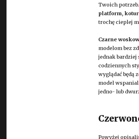
Twoich potrzeb.
platform, kotu
trochę cieplej m
Czarne woskow
modelom bez zdo
jednak bardzie
codziennych sty
wyglądać będą z
model wspanial
jedno- lub dwu
Czerwon
Powyżej opisali