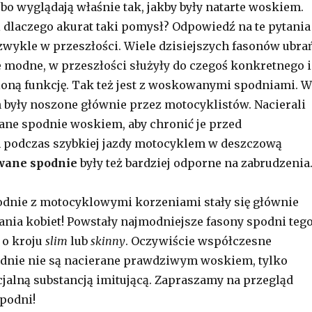
, bo wyglądają właśnie tak, jakby były natarte woskiem.
 i dlaczego akurat taki pomysł? Odpowiedź na te pytania
zwykle w przeszłości. Wiele dzisiejszych fasonów ubra
e modne, w przeszłości służyły do czegoś konkretnego i
loną funkcję. Tak też jest z woskowanymi spodniami. W
h były noszone głównie przez motocyklistów. Nacierali
ane spodnie woskiem, aby chronić je przed
podczas szybkiej jazdy motocyklem w deszczową
ane spodnie
były też bardziej odporne na zabrudzenia
podnie z motocyklowymi korzeniami stały się głównie
nia kobiet! Powstały najmodniejsze fasony spodni teg
i o kroju
slim
lub
skinny
. Oczywiście współczesne
nie nie są nacierane prawdziwym woskiem, tylko
alną substancją imitującą. Zapraszamy na przegląd
podni!