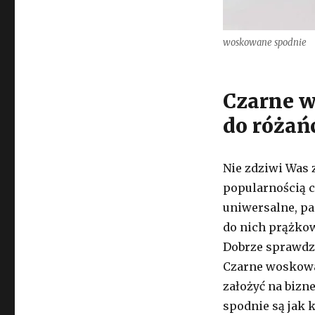
woskowane spodnie
Czarne w
do różań
Nie zdziwi Was 
popularnością ci
uniwersalne, pas
do nich prążko
Dobrze sprawdzą
Czarne woskow
założyć na bizn
spodnie są jak 