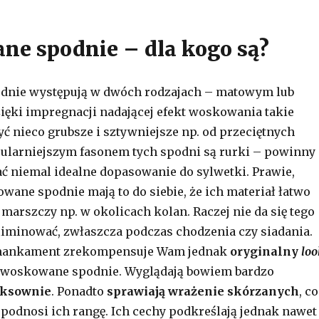
e spodnie – dla kogo są?
nie występują w dwóch rodzajach – matowym lub
ięki impregnacji nadającej efekt woskowania takie
ć nieco grubsze i sztywniejsze np. od przeciętnych
ularniejszym fasonem tych spodni są rurki – powinny
 niemal idealne dopasowanie do sylwetki. Prawie,
ane spodnie mają to do siebie, że ich materiał łatwo
 marszczy np. w okolicach kolan. Raczej nie da się tego
iminować, zwłaszcza podczas chodzenia czy siadania.
 mankament zrekompensuje Wam jednak
oryginalny
loo
ą woskowane spodnie. Wyglądają bowiem bardzo
eksownie
. Ponadto
sprawiają wrażenie skórzanych
, co
j podnosi ich rangę. Ich cechy podkreślają jednak nawet