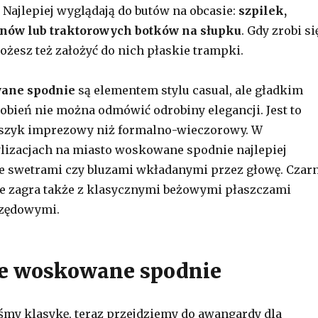
 Najlepiej wyglądają do butów na obcasie:
szpilek,
rnów lub traktorowych botków na słupku
. Gdy zrobi si
ożesz też założyć do nich płaskie trampki.
ane spodnie
są elementem stylu casual, ale gładkim
bień nie można odmówić odrobiny elegancji. Jest to
j szyk imprezowy niż formalno-wieczorowy. W
lizacjach na miasto woskowane spodnie najlepiej
e swetrami czy bluzami wkładanymi przez głowę. Czar
e zagra także z klasycznymi beżowymi płaszczami
rzędowymi.
e woskowane spodnie
śmy klasykę, teraz przejdziemy do awangardy dla