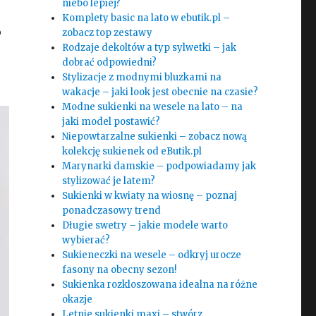
niebo lepiej?
Komplety basic na lato w ebutik.pl –
o
zobacz top zestawy
Rodzaje dekoltów a typ sylwetki – jak
dobrać odpowiedni?
Stylizacje z modnymi bluzkami na
wakacje – jaki look jest obecnie na czasie?
Modne sukienki na wesele na lato – na
jaki model postawić?
Niepowtarzalne sukienki – zobacz nową
kolekcję sukienek od eButik.pl
Marynarki damskie – podpowiadamy jak
stylizować je latem?
Sukienki w kwiaty na wiosnę – poznaj
ponadczasowy trend
Długie swetry – jakie modele warto
wybierać?
Sukieneczki na wesele – odkryj urocze
fasony na obecny sezon!
Sukienka rozkloszowana idealna na różne
okazje
Letnie sukienki maxi – stwórz