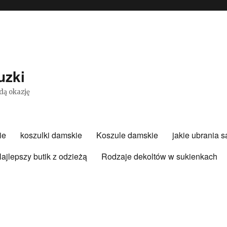
uzki
dą okazję
ie
koszulki damskie
Koszule damskie
jakie ubrania 
ajlepszy butik z odzieżą
Rodzaje dekoltów w sukienkach