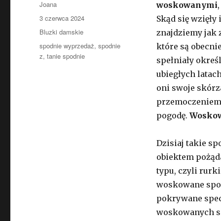
Autor
Joana
woskowanymi
Opublikowano
3 czerwca 2024
Skąd się wzięły
Kategorie
Bluzki damskie
znajdziemy jak 
Tagi
spodnie wyprzedaż
,
spodnie
które są obecni
z
,
tanie spodnie
spełniały okreś
ubiegłych latac
oni swoje skórz
przemoczeniem 
pogodę.
Woskow
Dzisiaj takie s
obiektem pożąda
typu, czyli rurk
woskowane spod
pokrywane specj
woskowanych s