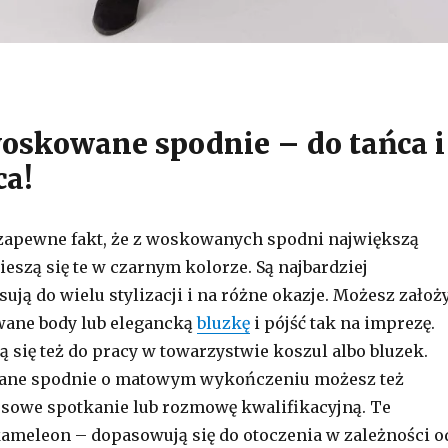
oskowane spodnie – do tańca i
ca!
zapewne fakt, że z woskowanych spodni największą
eszą się te w czarnym kolorze. Są najbardziej
ują do wielu stylizacji i na różne okazje. Możesz założ
wane body lub elegancką
bluzkę
i pójść tak na imprezę.
 się też do pracy w towarzystwie koszul albo bluzek.
ane spodnie o matowym wykończeniu możesz też
esowe spotkanie lub rozmowę kwalifikacyjną. Te
kameleon – dopasowują się do otoczenia w zależności o