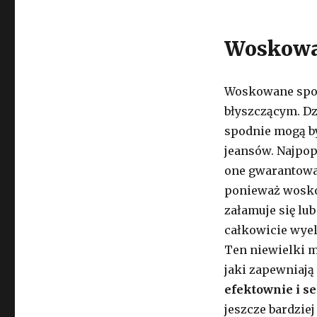
Woskowan
Woskowane spod
błyszczącym. Dz
spodnie mogą by
jeansów. Najpop
one gwarantować
ponieważ woskow
załamuje się lub
całkowicie wyel
Ten niewielki
jaki zapewniaj
efektownie i s
jeszcze bardzie