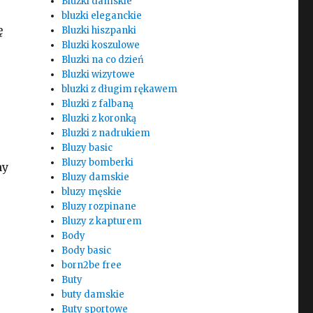
Bluzki damskie
bluzki eleganckie
ę
Bluzki hiszpanki
Bluzki koszulowe
Bluzki na co dzień
Bluzki wizytowe
bluzki z długim rękawem
Bluzki z falbaną
Bluzki z koronką
Bluzki z nadrukiem
Bluzy basic
Bluzy bomberki
ny
Bluzy damskie
bluzy męskie
Bluzy rozpinane
Bluzy z kapturem
Body
Body basic
born2be free
Buty
buty damskie
Buty sportowe