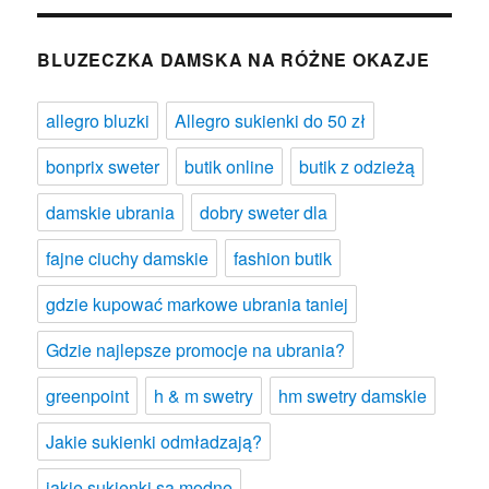
BLUZECZKA DAMSKA NA RÓŻNE OKAZJE
allegro bluzki
Allegro sukienki do 50 zł
bonprix sweter
butik online
butik z odzieżą
damskie ubrania
dobry sweter dla
fajne ciuchy damskie
fashion butik
gdzie kupować markowe ubrania taniej
Gdzie najlepsze promocje na ubrania?
greenpoint
h & m swetry
hm swetry damskie
Jakie sukienki odmładzają?
jakie sukienki są modne