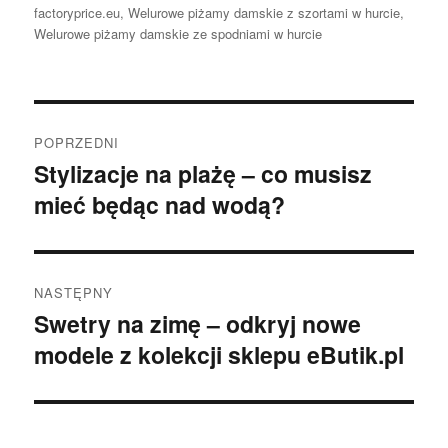
factoryprice.eu
,
Welurowe piżamy damskie z szortami w hurcie
,
Welurowe piżamy damskie ze spodniami w hurcie
Nawigacja
POPRZEDNI
wpisu
Stylizacje na plażę – co musisz
Poprzedni
mieć będąc nad wodą?
wpis:
NASTĘPNY
Swetry na zimę – odkryj nowe
Następny
modele z kolekcji sklepu eButik.pl
wpis: