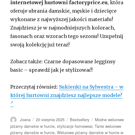
internetowej hurtowni factoryprice.eu
, która
oferuje ubrania damskie, męskie i dziecięce
wykonane z najwyższej jakości materiału!
Znajdziesz je w najmodniejszych kolorach,
fasonach oraz wzorach tego sezonu! Uzupełnij
swoją kolekcję już teraz!
Zobacz także: Czarne dopasowane legginsy
basic – sprawdź jak je stylizować!
Przeczytaj również:
Sukienki na Sylwestra – w
której hurtowni znajdziesz najlepsze modele?
Autor
Opublikowano
Kategorie
Tagi
Joana
20 sierpnia 2025
Bestsellery
Modne welurowe
piżamy damskie w hurcie
,
stylizacje homewear
,
Tanie welurowe
piżamy damskie w hurcie
,
Welurowe piżamy damskie w hurcie w