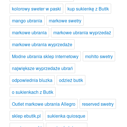
kolorowy sweter w paski
kup sukienkę z Butik
mango ubrania
markowe swetry
markowe ubrania
markowe ubrania wyprzedaż
markowe ubrania wyprzedaże
Modne ubrania sklep internetowy
mohito swetry
największe wyprzedaże ubrań
odpowiednia bluzka
odzież butik
o sukienkach z Butik
Outlet markowe ubrania Allegro
reserved swetry
sklep ebutik.pl
sukienka quiosque