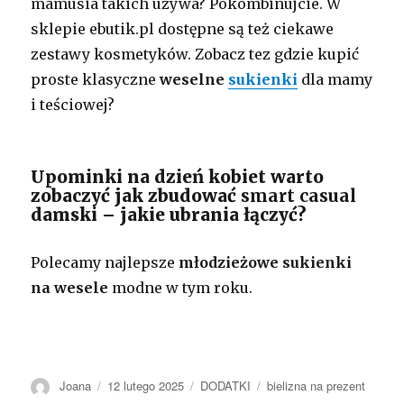
mamusia takich używa? Pokombinujcie. W
sklepie ebutik.pl dostępne są też ciekawe
zestawy kosmetyków. Zobacz tez gdzie kupić
proste klasyczne
weselne
sukienki
dla mamy
i teściowej?
Upominki na dzień kobiet warto
zobaczyć jak zbudować
smart casual
damski – jakie ubrania łączyć?
Polecamy najlepsze
młodzieżowe sukienki
na wesele
modne w tym roku.
Autor
Opublikowano
Kategorie
Tagi
Joana
12 lutego 2025
DODATKI
bielizna na prezent