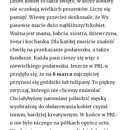
Dzień kobiet to takie święto, w które kobiety
nie oczekują wielkich prezentów. Liczy się
pamięć. Wiemy przecież doskonale, że Wy
panowie macie dużo najbliższych kobiet.
Ważna jest mama, babcia, siostra, dziewczyna,
żona i kochanka. Dla każdej musicie znaleźć
chwilę na przekazanie podarunku, a także
fundusze. Każda pani cieszy się więc z
niewielkiego podarunku. Jeszcze w PRL-u
przyjęło się, że na
8 marca
najczęściej
przynosi się goździki lub tulipany. To piękny
zwyczaj, którego nie chcemy zmieniać.
Chciałybyśmy natomiast pobudzić męską
wyobraźnię do obdarowania kobiet czymś
innym, bardziej kreatywnym. W końcu w PRL-
u nie było niczego na półkach oprócz octu.