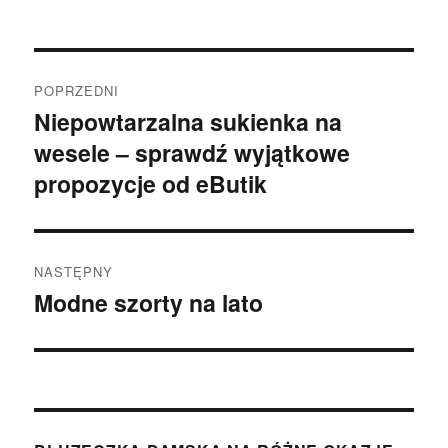
Nawigacja
POPRZEDNI
wpisu
Niepowtarzalna sukienka na
Poprzedni
wesele – sprawdź wyjątkowe
wpis:
propozycje od eButik
NASTĘPNY
Modne szorty na lato
Następny
wpis: