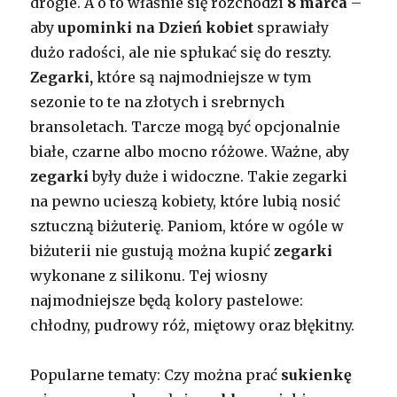
drogie. A o to właśnie się rozchodzi
8 marca
–
aby
upominki na Dzień kobiet
sprawiały
dużo radości, ale nie spłukać się do reszty.
Zegarki,
które są najmodniejsze w tym
sezonie to te na złotych i srebrnych
bransoletach. Tarcze mogą być opcjonalnie
białe, czarne albo mocno różowe. Ważne, aby
zegarki
były duże i widoczne. Takie zegarki
na pewno ucieszą kobiety, które lubią nosić
sztuczną biżuterię. Paniom, które w ogóle w
biżuterii nie gustują można kupić
zegarki
wykonane z silikonu. Tej wiosny
najmodniejsze będą kolory pastelowe:
chłodny, pudrowy róż, miętowy oraz błękitny.
Popularne tematy: Czy można prać
sukienkę