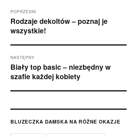
Nawigacja
POPRZEDNI
wpisu
Rodzaje dekoltów – poznaj je
Poprzedni
wszystkie!
wpis:
NASTĘPNY
Biały top basic – niezbędny w
Następny
szafie każdej kobiety
wpis:
BLUZECZKA DAMSKA NA RÓŻNE OKAZJE