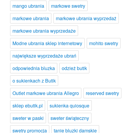
mango ubrania
markowe swetry
markowe ubrania
markowe ubrania wyprzedaż
markowe ubrania wyprzedaże
Modne ubrania sklep internetowy
mohito swetry
największe wyprzedaże ubrań
odpowiednia bluzka
odzież butik
o sukienkach z Butik
Outlet markowe ubrania Allegro
reserved swetry
sklep ebutik.pl
sukienka quiosque
sweter w paski
sweter świąteczny
swetry promocja
tanie bluzki damskie