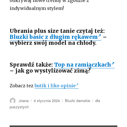
odkrywaj nowe trendy w zgodzie z
indywidualnym stylem!
Ubrania plus size tanie czytaj też:
Bluzki basic z długim rękawem
–
wybierz swój model na chłody.
Sprawdź także:
Top na ramiączkach
– jak go wystylizować zimą?
Zobacz tez
butik i like opinie
Autor
Opublikowano
Kategorie
Tagi
Joana
4 stycznia 2024
Bluzki damskie
dla
puszystych