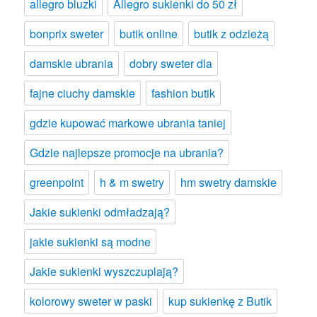
allegro bluzki
Allegro sukienki do 50 zł
bonprix sweter
butik online
butik z odzieżą
damskie ubrania
dobry sweter dla
fajne ciuchy damskie
fashion butik
gdzie kupować markowe ubrania taniej
Gdzie najlepsze promocje na ubrania?
greenpoint
h & m swetry
hm swetry damskie
Jakie sukienki odmładzają?
jakie sukienki są modne
Jakie sukienki wyszczuplają?
kolorowy sweter w paski
kup sukienkę z Butik