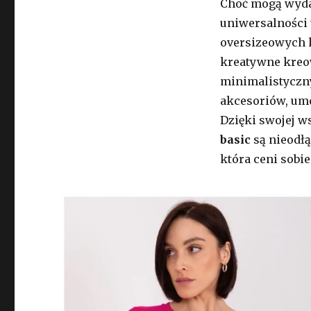
Choć mogą wydaw
uniwersalności t
oversizeowych k
kreatywne kreowa
minimalistyczny
akcesoriów, umo
Dzięki swojej w
basic
są nieodł
która ceni sobie