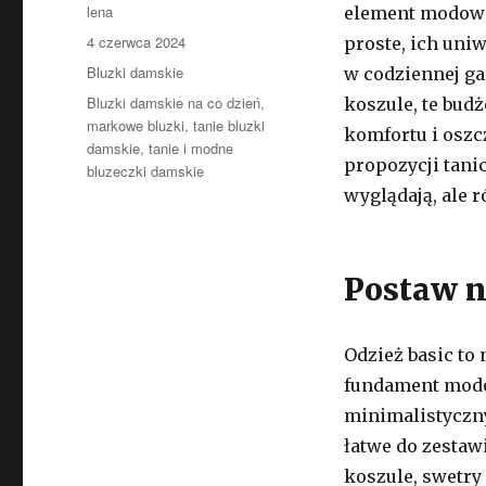
Autor
lena
element modowe
Opublikowano
4 czerwca 2024
proste, ich uni
Kategorie
Bluzki damskie
w codziennej ga
Tagi
Bluzki damskie na co dzień
,
koszule, te budż
markowe bluzki
,
tanie bluzki
komfortu i oszc
damskie
,
tanie i modne
propozycji tani
bluzeczki damskie
wyglądają, ale r
Postaw 
Odzież basic to
fundament modow
minimalistyczn
łatwe do zestawi
koszule, swetry 