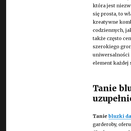
która jest niez
się prosta, to w
kreatywne komb
codziennych, jak
także często cen
szerokiego gron
uniwersalności 
element każdej s
Tanie bl
uzupełni
Tanie
bluzki d
garderoby, oferu