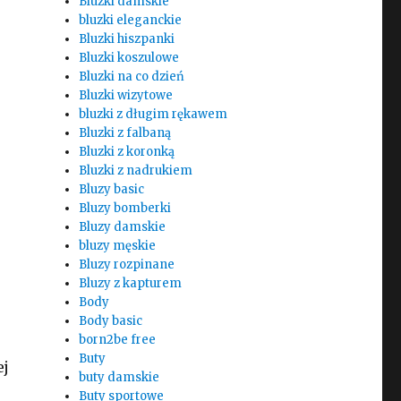
Bluzki damskie
bluzki eleganckie
Bluzki hiszpanki
Bluzki koszulowe
Bluzki na co dzień
Bluzki wizytowe
bluzki z długim rękawem
Bluzki z falbaną
Bluzki z koronką
Bluzki z nadrukiem
Bluzy basic
Bluzy bomberki
Bluzy damskie
bluzy męskie
Bluzy rozpinane
Bluzy z kapturem
Body
Body basic
born2be free
Buty
ej
buty damskie
Buty sportowe