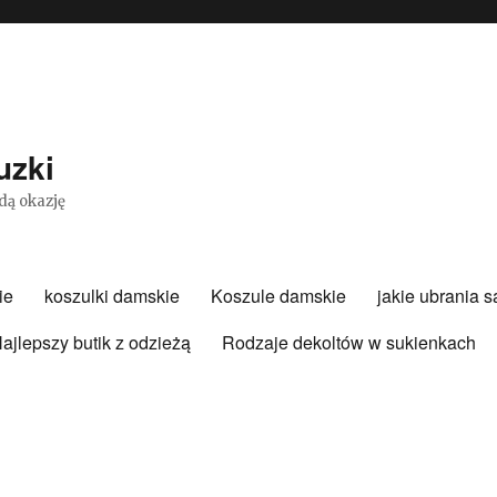
uzki
dą okazję
ie
koszulki damskie
Koszule damskie
jakie ubrania 
ajlepszy butik z odzieżą
Rodzaje dekoltów w sukienkach