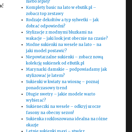
niebo lepiej?
ać
Komplety basic na lato w ebutik.pl –
zobacz top zestawy
Rodzaje dekoltów a typ sylwetki – jak
dobrać odpowiedni?
Stylizacje z modnymi bluzkami na
wakacje – jaki look jest obecnie na czasie?
Modne sukienki na wesele na lato – na
jaki model postawić?
Niepowtarzalne sukienki – zobacz nową
kolekcję sukienek od eButik.pl
Marynarki damskie – podpowiadamy jak
stylizować je latem?
Sukienki w kwiaty na wiosnę – poznaj
ponadczasowy trend
Długie swetry – jakie modele warto
wybierać?
Sukieneczki na wesele – odkryj urocze
fasony na obecny sezon!
Sukienka rozkloszowana idealna na różne
okazje
Letnie sukienki maxi – stwórz