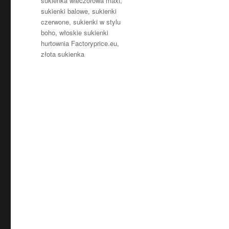
sukienka wieczorowa maxi
,
sukienki balowe
,
sukienki
czerwone
,
sukienki w stylu
boho
,
włoskie sukienki
hurtownia Factoryprice.eu
,
złota sukienka