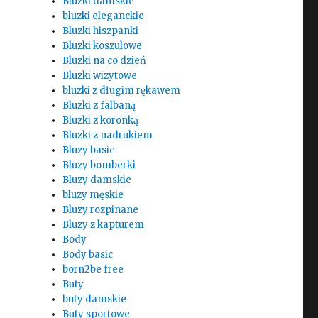
Bluzki damskie
bluzki eleganckie
Bluzki hiszpanki
Bluzki koszulowe
Bluzki na co dzień
Bluzki wizytowe
bluzki z długim rękawem
Bluzki z falbaną
Bluzki z koronką
Bluzki z nadrukiem
Bluzy basic
Bluzy bomberki
Bluzy damskie
bluzy męskie
Bluzy rozpinane
Bluzy z kapturem
Body
Body basic
born2be free
Buty
buty damskie
Buty sportowe