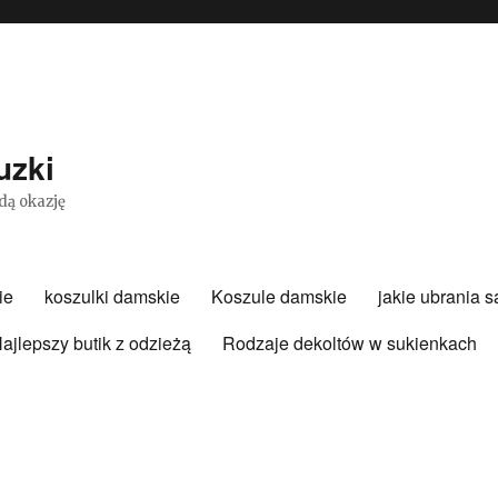
uzki
dą okazję
ie
koszulki damskie
Koszule damskie
jakie ubrania 
ajlepszy butik z odzieżą
Rodzaje dekoltów w sukienkach