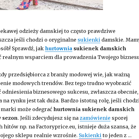
ekawej odzieży damskiej to często prawdziwe
zcza jeśli chodzi o oryginalne
sukienki
damskie. Mam
osób! Sprawdź, jak
hurtownia
sukienek
damskich
 realnym wsparciem dla prowadzenia Twojego biznesu
dy przedsiębiorca z branży modowej wie, jak ważną
dzenie modowych trendów. Bez tego trudno wyobrazić
 odniesienia biznesowego sukcesu, zwłaszcza obecnie,
na rynku jest tak duża. Bardzo istotną rolę, jeśli chodz
j marki może odegrać
hurtownia sukienek damskich
y sezon
. Jeśli zdecydujesz się na
zamówienie
sporej
hitów np. na Factoryprice.eu, istnieje duża szansa, że
ojego sklepu realnie wzrośnie.
Sukienki
to jeden z …