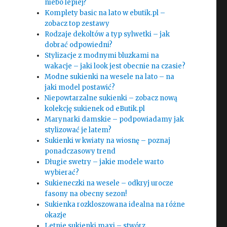
niebo lepiej?
Komplety basic na lato w ebutik.pl –
zobacz top zestawy
Rodzaje dekoltów a typ sylwetki – jak
dobrać odpowiedni?
Stylizacje z modnymi bluzkami na
wakacje – jaki look jest obecnie na czasie?
Modne sukienki na wesele na lato – na
jaki model postawić?
Niepowtarzalne sukienki – zobacz nową
kolekcję sukienek od eButik.pl
Marynarki damskie – podpowiadamy jak
stylizować je latem?
Sukienki w kwiaty na wiosnę – poznaj
ponadczasowy trend
Długie swetry – jakie modele warto
wybierać?
Sukieneczki na wesele – odkryj urocze
fasony na obecny sezon!
Sukienka rozkloszowana idealna na różne
okazje
Letnie sukienki maxi – stwórz