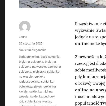
Pozyskiwanie ci
wyzwanie, zwłas
Autor
Joana
jednak na to sp
Opublikowano
26 stycznia 2025
online
może być
Kategorie
Sukienki eleganckie
Tagi
biała sukienka
,
białe sukienki
,
Z pewnością każ
błękitna sukienka
,
błekitna
rzeczą jest śle
sukienka na wesele
,
czerwona
sobie możliwość
sukienka
,
niebieska sukienka
na wesele
,
sukieka
gdy konkurencja 
rozkloszowana
,
sukienka
o rozwój Twoje
butelkowa zieleń
,
sukienka
online na now
kwiaty
,
sukienka midi na
wesele
,
sukienka pudrowy
ilości modowych 
róż
,
sukienka sylwester
,
popularność Tw