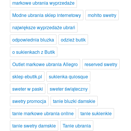
markowe ubrania wyprzedaże
Modne ubrania sklep internetowy
mohito swetry
największe wyprzedaże ubrań
odpowiednia bluzka
odzież butik
o sukienkach z Butik
Outlet markowe ubrania Allegro
reserved swetry
sklep ebutik.pl
sukienka quiosque
sweter w paski
sweter świąteczny
swetry promocja
tanie bluzki damskie
tanie markowe ubrania online
tanie sukienkie
tanie swetry damskie
Tanie ubrania