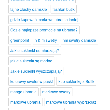
fajne ciuchy damskie
fashion butik
gdzie kupować markowe ubrania taniej
Gdzie najlepsze promocje na ubrania?
greenpoint
h & m swetry
hm swetry damskie
Jakie sukienki odmładzają?
jakie sukienki są modne
Jakie sukienki wyszczuplają?
kolorowy sweter w paski
kup sukienkę z Butik
mango ubrania
markowe swetry
markowe ubrania
markowe ubrania wyprzedaż