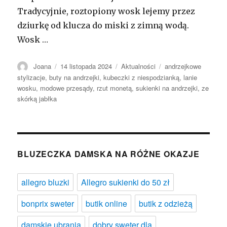
Tradycyjnie, roztopiony wosk lejemy przez
dziurkę od klucza do miski z zimną wodą.
Wosk …
Autor
Opublikowano
Kategorie
Tagi
Joana
14 listopada 2024
Aktualności
andrzejkowe
stylizacje
,
buty na andrzejki
,
kubeczki z niespodzianką
,
lanie
wosku
,
modowe przesądy
,
rzut monetą
,
sukienki na andrzejki
,
ze
skórką jabłka
BLUZECZKA DAMSKA NA RÓŻNE OKAZJE
allegro bluzki
Allegro sukienki do 50 zł
bonprix sweter
butik online
butik z odzieżą
damskie ubrania
dobry sweter dla