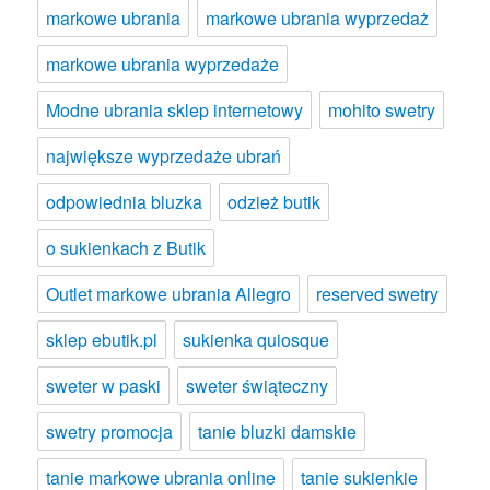
markowe ubrania
markowe ubrania wyprzedaż
markowe ubrania wyprzedaże
Modne ubrania sklep internetowy
mohito swetry
największe wyprzedaże ubrań
odpowiednia bluzka
odzież butik
o sukienkach z Butik
Outlet markowe ubrania Allegro
reserved swetry
sklep ebutik.pl
sukienka quiosque
sweter w paski
sweter świąteczny
swetry promocja
tanie bluzki damskie
tanie markowe ubrania online
tanie sukienkie