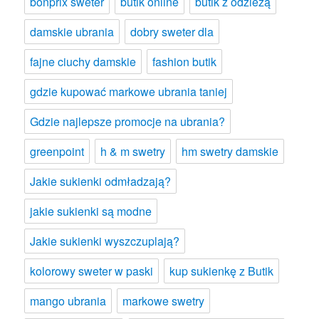
bonprix sweter
butik online
butik z odzieżą
damskie ubrania
dobry sweter dla
fajne ciuchy damskie
fashion butik
gdzie kupować markowe ubrania taniej
Gdzie najlepsze promocje na ubrania?
greenpoint
h & m swetry
hm swetry damskie
Jakie sukienki odmładzają?
jakie sukienki są modne
Jakie sukienki wyszczuplają?
kolorowy sweter w paski
kup sukienkę z Butik
mango ubrania
markowe swetry