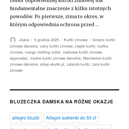
Dobór odpowiedniej kurtki zimowej ma
fundamentalne znaczenie z kilku istotnych
powodów. Po pierwsze, zima to okres, w
którym odpowiednia ochrona przed …
Autor
Opublikowano
Kategorie
Tagi
Joana
5 grudnia 2025
Kurtki zimowe
bonprix kurtki
zimowe damskie
,
carry kurtki zimowe
,
ciepłe kurtki
,
kurtka
zimowa
,
mango clothing outlet
,
markowe kurtki zimowe
wyprzedaż
,
modne kurtki zimowe damskie
,
Niemieckie kurtki
zimowe damskie
,
sklep ebutik.pl
,
zalando kurtki
,
zara kurtki
zimowe
BLUZECZKA DAMSKA NA RÓŻNE OKAZJE
allegro bluzki
Allegro sukienki do 50 zł