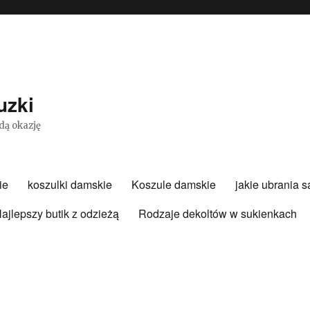
uzki
dą okazję
ie
koszulki damskie
Koszule damskie
jakie ubrania 
ajlepszy butik z odzieżą
Rodzaje dekoltów w sukienkach