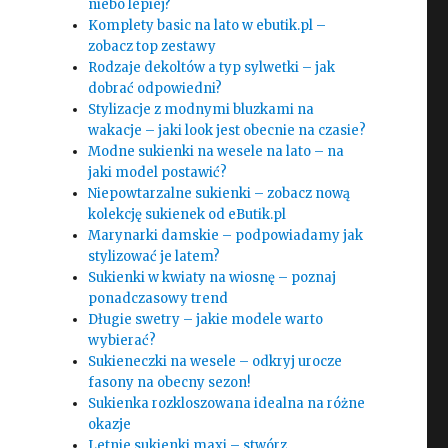
niebo lepiej?
Komplety basic na lato w ebutik.pl –
zobacz top zestawy
Rodzaje dekoltów a typ sylwetki – jak
dobrać odpowiedni?
Stylizacje z modnymi bluzkami na
wakacje – jaki look jest obecnie na czasie?
Modne sukienki na wesele na lato – na
jaki model postawić?
Niepowtarzalne sukienki – zobacz nową
kolekcję sukienek od eButik.pl
Marynarki damskie – podpowiadamy jak
stylizować je latem?
Sukienki w kwiaty na wiosnę – poznaj
ponadczasowy trend
Długie swetry – jakie modele warto
wybierać?
Sukieneczki na wesele – odkryj urocze
fasony na obecny sezon!
Sukienka rozkloszowana idealna na różne
okazje
Letnie sukienki maxi – stwórz