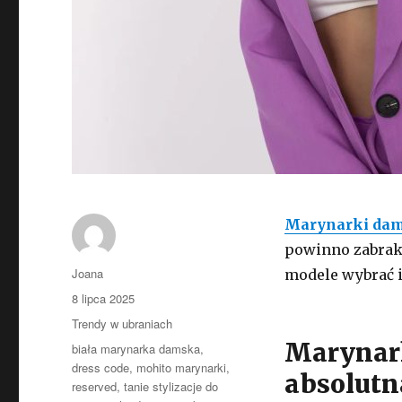
Marynarki da
powinno zabrakn
Autor
Joana
modele wybrać i
Opublikowano
8 lipca 2025
Kategorie
Trendy w ubraniach
Marynark
Tagi
biała marynarka damska
,
dress code
,
mohito marynarki
,
absolutn
reserved
,
tanie stylizacje do