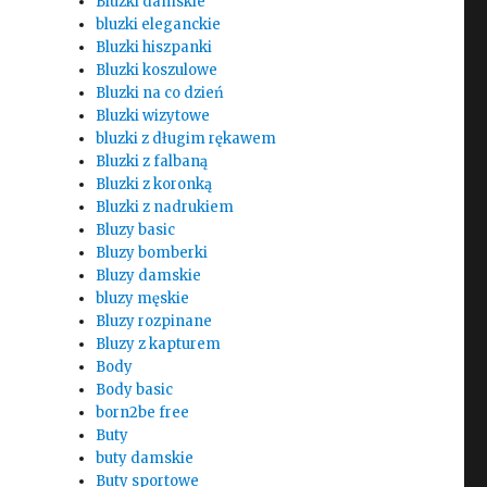
Bluzki damskie
bluzki eleganckie
Bluzki hiszpanki
Bluzki koszulowe
Bluzki na co dzień
Bluzki wizytowe
bluzki z długim rękawem
Bluzki z falbaną
Bluzki z koronką
Bluzki z nadrukiem
Bluzy basic
Bluzy bomberki
Bluzy damskie
bluzy męskie
Bluzy rozpinane
Bluzy z kapturem
Body
Body basic
born2be free
Buty
buty damskie
Buty sportowe