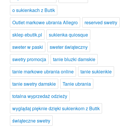
o sukienkach z Butik
Outlet markowe ubrania Allegro
reserved swetry
sklep ebutik.pl
sukienka quiosque
sweter w paski
sweter świąteczny
swetry promocja
tanie bluzki damskie
tanie markowe ubrania online
tanie sukienkie
tanie swetry damskie
Tanie ubrania
totalna wyprzedaż odzieży
wyglądaj pięknie dzięki sukienkom z Butik
świąteczne swetry