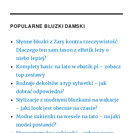
POPULARNE BLUZKI DAMSKI
Słynne bluzki z Zary kontra rzeczywistość:
Dlaczego ten sam fason z eButik leży o
niebo lepiej?
Komplety basic na lato w ebutik.pl – zobacz
top zestawy
Rodzaje dekoltów a typ sylwetki – jak
dobrać odpowiedni?
Stylizacje z modnymi bluzkami na wakacje
– jaki look jest obecnie na czasie?
Modne sukienki na wesele na lato – na jaki
model postawić?
Niepowtarzalne sukienki – zobacz nową