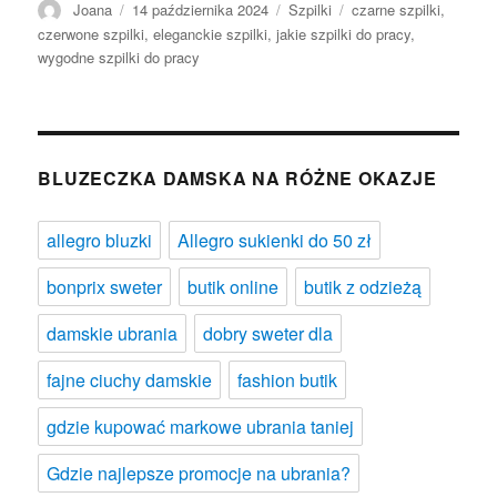
Autor
Opublikowano
Kategorie
Tagi
Joana
14 października 2024
Szpilki
czarne szpilki
,
czerwone szpilki
,
eleganckie szpilki
,
jakie szpilki do pracy
,
wygodne szpilki do pracy
BLUZECZKA DAMSKA NA RÓŻNE OKAZJE
allegro bluzki
Allegro sukienki do 50 zł
bonprix sweter
butik online
butik z odzieżą
damskie ubrania
dobry sweter dla
fajne ciuchy damskie
fashion butik
gdzie kupować markowe ubrania taniej
Gdzie najlepsze promocje na ubrania?