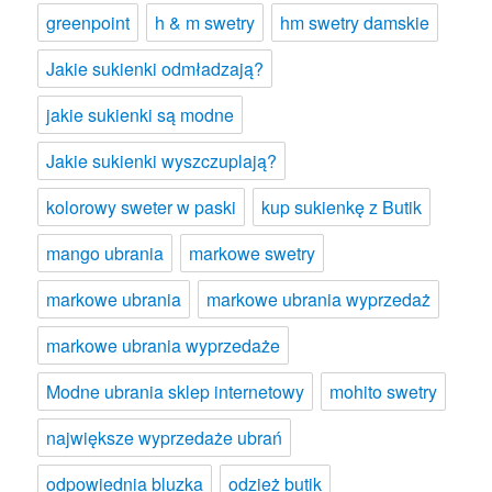
greenpoint
h & m swetry
hm swetry damskie
Jakie sukienki odmładzają?
jakie sukienki są modne
Jakie sukienki wyszczuplają?
kolorowy sweter w paski
kup sukienkę z Butik
mango ubrania
markowe swetry
markowe ubrania
markowe ubrania wyprzedaż
markowe ubrania wyprzedaże
Modne ubrania sklep internetowy
mohito swetry
największe wyprzedaże ubrań
odpowiednia bluzka
odzież butik