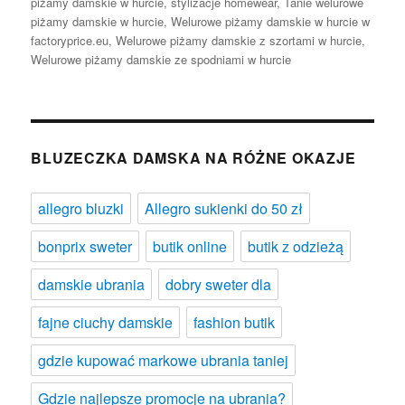
piżamy damskie w hurcie
,
stylizacje homewear
,
Tanie welurowe
piżamy damskie w hurcie
,
Welurowe piżamy damskie w hurcie w
factoryprice.eu
,
Welurowe piżamy damskie z szortami w hurcie
,
Welurowe piżamy damskie ze spodniami w hurcie
BLUZECZKA DAMSKA NA RÓŻNE OKAZJE
allegro bluzki
Allegro sukienki do 50 zł
bonprix sweter
butik online
butik z odzieżą
damskie ubrania
dobry sweter dla
fajne ciuchy damskie
fashion butik
gdzie kupować markowe ubrania taniej
Gdzie najlepsze promocje na ubrania?