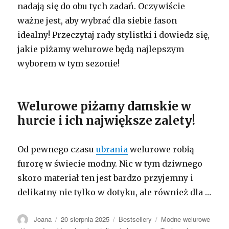
nadają się do obu tych zadań. Oczywiście
ważne jest, aby wybrać dla siebie fason
idealny! Przeczytaj rady stylistki i dowiedz się,
jakie piżamy welurowe będą najlepszym
wyborem w tym sezonie!
Welurowe piżamy damskie w
hurcie i ich największe zalety!
Od pewnego czasu
ubrania
welurowe robią
furorę w świecie modny. Nic w tym dziwnego
skoro materiał ten jest bardzo przyjemny i
delikatny nie tylko w dotyku, ale również dla
…
Autor
Opublikowano
Kategorie
Tagi
Joana
20 sierpnia 2025
Bestsellery
Modne welurowe