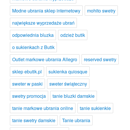
Modne ubrania sklep internetowy
mohito swetry
największe wyprzedaże ubrań
odpowiednia bluzka
odzież butik
o sukienkach z Butik
Outlet markowe ubrania Allegro
reserved swetry
sklep ebutik.pl
sukienka quiosque
sweter w paski
sweter świąteczny
swetry promocja
tanie bluzki damskie
tanie markowe ubrania online
tanie sukienkie
tanie swetry damskie
Tanie ubrania