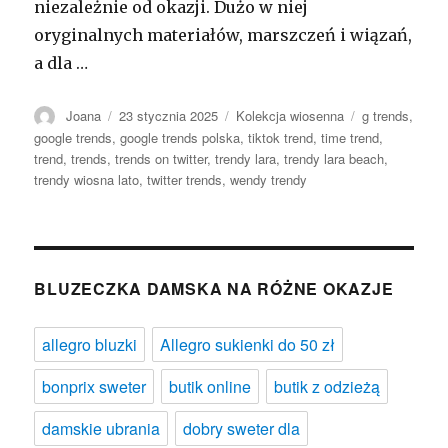
niezależnie od okazji. Dużo w niej
oryginalnych materiałów, marszczeń i wiązań,
a dla …
Autor
Opublikowano
Kategorie
Tagi
Joana
23 stycznia 2025
Kolekcja wiosenna
g trends
,
google trends
,
google trends polska
,
tiktok trend
,
time trend
,
trend
,
trends
,
trends on twitter
,
trendy lara
,
trendy lara beach
,
trendy wiosna lato
,
twitter trends
,
wendy trendy
BLUZECZKA DAMSKA NA RÓŻNE OKAZJE
allegro bluzki
Allegro sukienki do 50 zł
bonprix sweter
butik online
butik z odzieżą
damskie ubrania
dobry sweter dla