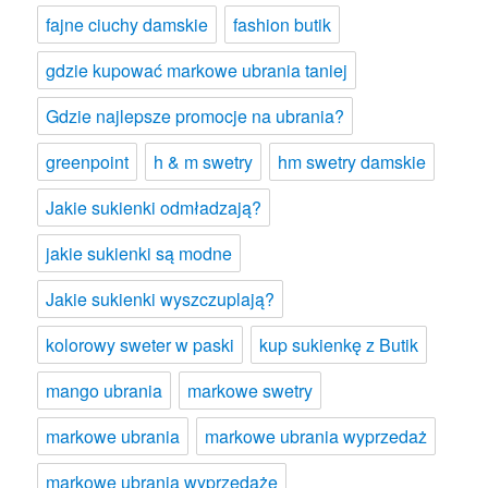
fajne ciuchy damskie
fashion butik
gdzie kupować markowe ubrania taniej
Gdzie najlepsze promocje na ubrania?
greenpoint
h & m swetry
hm swetry damskie
Jakie sukienki odmładzają?
jakie sukienki są modne
Jakie sukienki wyszczuplają?
kolorowy sweter w paski
kup sukienkę z Butik
mango ubrania
markowe swetry
markowe ubrania
markowe ubrania wyprzedaż
markowe ubrania wyprzedaże