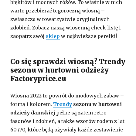
błękitów i mocnych różów. To właśnie w nich
warto przebierać tegoroczną wiosną –
zwłaszcza w towarzystwie oryginalnych
zdobień. Zobacz naszą wiosenną check listę i
zaopatrz swój
sklep
w najświeższe perełki!
Co się sprawdzi wiosną? Trendy
sezonu w hurtowni odzieży
Factoryprice.eu
Wiosna 2022 to powrót do modowych zabaw –
formą i kolorem.
Trendy
sezonu w hurtowni
odzieży damskiej
pełne są zatem retro
fasonów i zdobień, a także wzorów rodem z lat
60./70, które będą ożywiały każde zestawienie