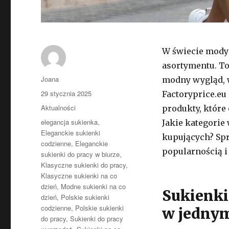
W świecie mody 
asortymentu. To,
Autor
Joana
modny wygląd, w
Opublikowano
29 stycznia 2025
Factoryprice.eu
Kategorie
Aktualności
produkty, które
Tagi
elegancja sukienka
,
Jakie kategorie
Eleganckie sukienki
kupujących? Spr
codzienne
,
Eleganckie
popularnością i
sukienki do pracy w biurze
,
Klasyczne sukienki do pracy
,
Klasyczne sukienki na co
dzień
,
Modne sukienki na co
Sukienki
dzień
,
Polskie sukienki
codzienne
,
Polskie sukienki
w jedny
do pracy
,
Sukienki do pracy