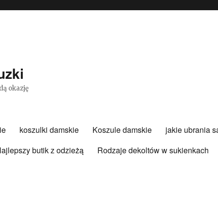
uzki
dą okazję
ie
koszulki damskie
Koszule damskie
jakie ubrania 
ajlepszy butik z odzieżą
Rodzaje dekoltów w sukienkach