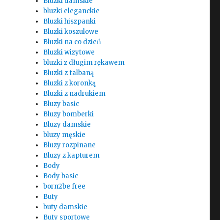
Bluzki damskie
bluzki eleganckie
Bluzki hiszpanki
Bluzki koszulowe
Bluzki na co dzień
Bluzki wizytowe
bluzki z długim rękawem
Bluzki z falbaną
Bluzki z koronką
Bluzki z nadrukiem
Bluzy basic
Bluzy bomberki
Bluzy damskie
bluzy męskie
Bluzy rozpinane
Bluzy z kapturem
Body
Body basic
born2be free
Buty
buty damskie
Buty sportowe