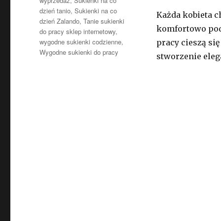
wyprzedaż
,
Sukienki na co
dzień tanio
,
Sukienki na co
Każda kobieta c
dzień Zalando
,
Tanie sukienki
komfortowo pod
do pracy sklep internetowy
,
wygodne sukienki codzienne
,
pracy cieszą s
Wygodne sukienki do pracy
stworzenie eleg