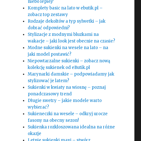
niebo lepiej?
Komplety basic na lato w ebutik.pl –
zobacz top zestawy
Rodzaje dekoltów a typ sylwetki – jak
dobrać odpowiedni?
Stylizacje z modnymi bluzkami na
wakacje – jaki look jest obecnie na czasie?
Modne sukienki na wesele na lato – na
jaki model postawić?
Niepowtarzalne sukienki – zobacz nową
kolekcję sukienek od eButik.pl
Marynarki damskie – podpowiadamy jak
stylizować je latem?
Sukienki w kwiaty na wiosnę – poznaj
ponadczasowy trend
Długie swetry – jakie modele warto
wybierać?
Sukieneczki na wesele – odkryj urocze
fasony na obecny sezon!
Sukienka rozkloszowana idealna na różne
okazje
Letnie sukienki maxi – stwórz