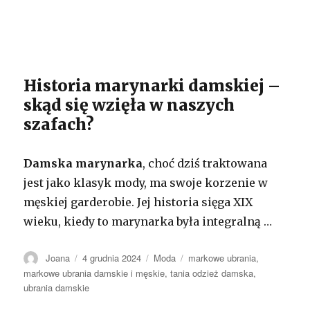
Historia marynarki damskiej –
skąd się wzięła w naszych
szafach?
Damska marynarka
, choć dziś traktowana
jest jako klasyk mody, ma swoje korzenie w
męskiej garderobie. Jej historia sięga XIX
wieku, kiedy to marynarka była integralną …
Autor
Opublikowano
Kategorie
Tagi
Joana
4 grudnia 2024
Moda
markowe ubrania
,
markowe ubrania damskie i męskie
,
tania odzież damska
,
ubrania damskie