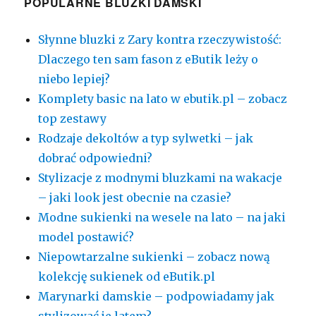
POPULARNE BLUZKI DAMSKI
Słynne bluzki z Zary kontra rzeczywistość:
Dlaczego ten sam fason z eButik leży o
niebo lepiej?
Komplety basic na lato w ebutik.pl – zobacz
top zestawy
Rodzaje dekoltów a typ sylwetki – jak
dobrać odpowiedni?
Stylizacje z modnymi bluzkami na wakacje
– jaki look jest obecnie na czasie?
Modne sukienki na wesele na lato – na jaki
model postawić?
Niepowtarzalne sukienki – zobacz nową
kolekcję sukienek od eButik.pl
Marynarki damskie – podpowiadamy jak
stylizować je latem?