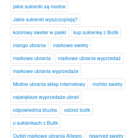
jakie sukienki są modne
Jakie sukienki wyszczuplają?
kolorowy sweter w paski
kup sukienkę z Butik
mango ubrania
markowe swetry
markowe ubrania
markowe ubrania wyprzedaż
markowe ubrania wyprzedaże
Modne ubrania sklep internetowy
mohito swetry
największe wyprzedaże ubrań
odpowiednia bluzka
odzież butik
o sukienkach z Butik
Outlet markowe ubrania Allegro
reserved swetry