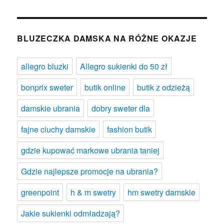
BLUZECZKA DAMSKA NA RÓŻNE OKAZJE
allegro bluzki
Allegro sukienki do 50 zł
bonprix sweter
butik online
butik z odzieżą
damskie ubrania
dobry sweter dla
fajne ciuchy damskie
fashion butik
gdzie kupować markowe ubrania taniej
Gdzie najlepsze promocje na ubrania?
greenpoint
h & m swetry
hm swetry damskie
Jakie sukienki odmładzają?