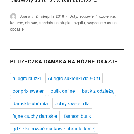
pasowały do rurek w tym kolorze, …
Autor
Opublikowano
Kategorie
Tagi
Joana
24 sierpnia 2018
Buty
,
eobuwie
czółenka
,
koturny
,
obuwie
,
sandały na słupku
,
szpilki
,
wygodne buty na
obcasie
BLUZECZKA DAMSKA NA RÓŻNE OKAZJE
allegro bluzki
Allegro sukienki do 50 zł
bonprix sweter
butik online
butik z odzieżą
damskie ubrania
dobry sweter dla
fajne ciuchy damskie
fashion butik
gdzie kupować markowe ubrania taniej