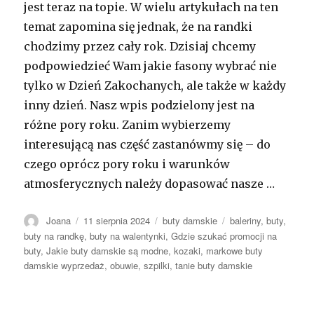
jest teraz na topie. W wielu artykułach na ten
temat zapomina się jednak, że na randki
chodzimy przez cały rok. Dzisiaj chcemy
podpowiedzieć Wam jakie fasony wybrać nie
tylko w Dzień Zakochanych, ale także w każdy
inny dzień. Nasz wpis podzielony jest na
różne pory roku. Zanim wybierzemy
interesującą nas część zastanówmy się – do
czego oprócz pory roku i warunków
atmosferycznych należy dopasować nasze …
Autor
Opublikowano
Kategorie
Tagi
Joana
11 sierpnia 2024
buty damskie
baleriny
,
buty
,
buty na randkę
,
buty na walentynki
,
Gdzie szukać promocji na
buty
,
Jakie buty damskie są modne
,
kozaki
,
markowe buty
damskie wyprzedaż
,
obuwie
,
szpilki
,
tanie buty damskie