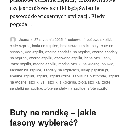
pastelowe odcienie. Błękitny, brzoskwiniowe
czy jasnoróżowe szpilki będą świetnie
pasować do wiosennych stylizacji. Kiedy
pogoda …
Autor
Opublikowano
Kategorie
Tagi
Joana
27 stycznia 2025
eobuwie
beżowe szpilki
,
białe szpilki
,
botki na szpilce
,
brokatowe szpilki
,
buty
,
buty na
obcasie
,
ccc szpilki
,
czarne sandałki na szpilce
,
czarne sandały
na szpilce
,
czarne szpilki
,
czerwone szpilki
,
hr na szpilkach
,
kazar szpilki
,
modne szpilki
,
modne szpilki na wiosnę
,
obuwie
,
sandały na szpilce
,
sandały na szpilkach
,
sklep papilion.pl
,
srebrne szpilki
,
szpilki
,
szpilki czrne
,
szpilki na platformie
,
szpilki
na wiosnę
,
szpilki ysl
,
szpilki z kokardą
,
złota szpilka
,
złote
sandałki na szpilce
,
złote sandały na szpilce
,
złote szpilki
Buty na randkę – jakie
fasony wybierać?