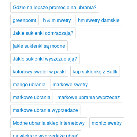
Gdzie najlepsze promocje na ubrania?
greenpoint
h & m swetry
hm swetry damskie
Jakie sukienki odmładzają?
jakie sukienki są modne
Jakie sukienki wyszczuplają?
kolorowy sweter w paski
kup sukienkę z Butik
mango ubrania
markowe swetry
markowe ubrania
markowe ubrania wyprzedaż
markowe ubrania wyprzedaże
Modne ubrania sklep internetowy
mohito swetry
największe wyprzedaże ubrań