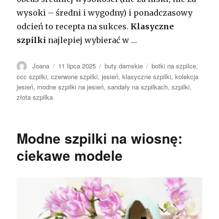
wysoki – średni i wygodny) i ponadczasowy
odcień to recepta na sukces.
Klasyczne
szpilki
najlepiej wybierać w …
Autor
Opublikowano
Kategorie
Tagi
Joana
11 lipca 2025
buty damskie
botki na szpilce
,
ccc szpilki
,
czerwone szpilki
,
jesień
,
klasyczne szpilki
,
kolekcja
jesień
,
modne szpilki na jesień
,
sandały na szpilkach
,
szpilki
,
złota szpilka
Modne szpilki na wiosnę:
ciekawe modele