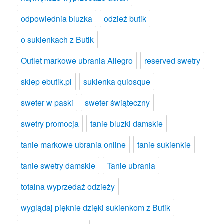
odpowiednia bluzka
odzież butik
o sukienkach z Butik
Outlet markowe ubrania Allegro
reserved swetry
sklep ebutik.pl
sukienka quiosque
sweter w paski
sweter świąteczny
swetry promocja
tanie bluzki damskie
tanie markowe ubrania online
tanie sukienkie
tanie swetry damskie
Tanie ubrania
totalna wyprzedaż odzieży
wyglądaj pięknie dzięki sukienkom z Butik