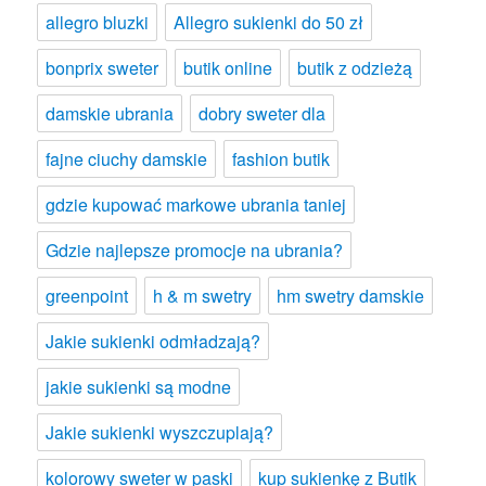
allegro bluzki
Allegro sukienki do 50 zł
bonprix sweter
butik online
butik z odzieżą
damskie ubrania
dobry sweter dla
fajne ciuchy damskie
fashion butik
gdzie kupować markowe ubrania taniej
Gdzie najlepsze promocje na ubrania?
greenpoint
h & m swetry
hm swetry damskie
Jakie sukienki odmładzają?
jakie sukienki są modne
Jakie sukienki wyszczuplają?
kolorowy sweter w paski
kup sukienkę z Butik