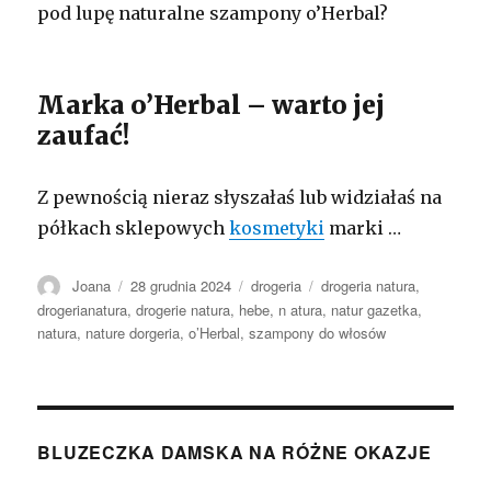
pod lupę naturalne szampony o’Herbal?
Marka o’Herbal – warto jej
zaufać!
Z pewnością nieraz słyszałaś lub widziałaś na
półkach sklepowych
kosmetyki
marki …
Autor
Opublikowano
Kategorie
Tagi
Joana
28 grudnia 2024
drogeria
drogeria natura
,
drogerianatura
,
drogerie natura
,
hebe
,
n atura
,
natur gazetka
,
natura
,
nature dorgeria
,
o’Herbal
,
szampony do włosów
BLUZECZKA DAMSKA NA RÓŻNE OKAZJE