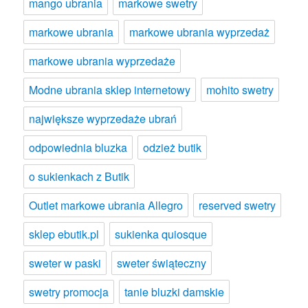
mango ubrania
markowe swetry
markowe ubrania
markowe ubrania wyprzedaż
markowe ubrania wyprzedaże
Modne ubrania sklep internetowy
mohito swetry
największe wyprzedaże ubrań
odpowiednia bluzka
odzież butik
o sukienkach z Butik
Outlet markowe ubrania Allegro
reserved swetry
sklep ebutik.pl
sukienka quiosque
sweter w paski
sweter świąteczny
swetry promocja
tanie bluzki damskie