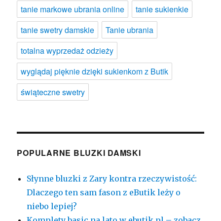
tanie markowe ubrania online
tanie sukienkie
tanie swetry damskie
Tanie ubrania
totalna wyprzedaż odzieży
wyglądaj pięknie dzięki sukienkom z Butik
świąteczne swetry
POPULARNE BLUZKI DAMSKI
Słynne bluzki z Zary kontra rzeczywistość:
Dlaczego ten sam fason z eButik leży o
niebo lepiej?
Komplety basic na lato w ebutik.pl – zobacz