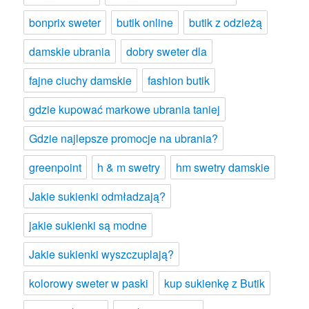
bonprix sweter
butik online
butik z odzieżą
damskie ubrania
dobry sweter dla
fajne ciuchy damskie
fashion butik
gdzie kupować markowe ubrania taniej
Gdzie najlepsze promocje na ubrania?
greenpoint
h & m swetry
hm swetry damskie
Jakie sukienki odmładzają?
jakie sukienki są modne
Jakie sukienki wyszczuplają?
kolorowy sweter w paski
kup sukienkę z Butik