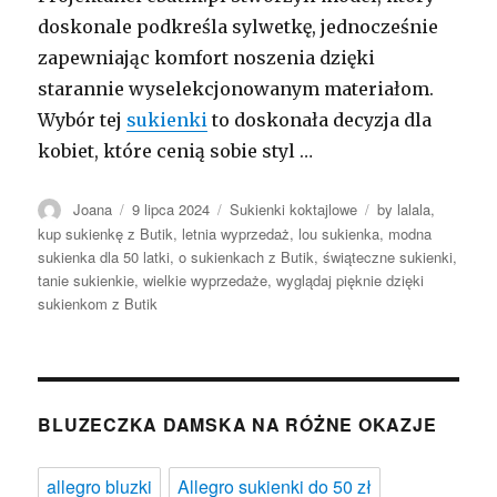
doskonale podkreśla sylwetkę, jednocześnie
zapewniając komfort noszenia dzięki
starannie wyselekcjonowanym materiałom.
Wybór tej
sukienki
to doskonała decyzja dla
kobiet, które cenią sobie styl …
Autor
Opublikowano
Kategorie
Tagi
Joana
9 lipca 2024
Sukienki koktajlowe
by lalala
,
kup sukienkę z Butik
,
letnia wyprzedaż
,
lou sukienka
,
modna
sukienka dla 50 latki
,
o sukienkach z Butik
,
świąteczne sukienki
,
tanie sukienkie
,
wielkie wyprzedaże
,
wyglądaj pięknie dzięki
sukienkom z Butik
BLUZECZKA DAMSKA NA RÓŻNE OKAZJE
allegro bluzki
Allegro sukienki do 50 zł