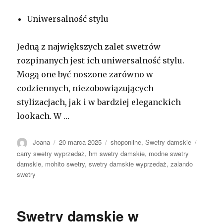
Uniwersalność stylu
Jedną z największych zalet swetrów
rozpinanych jest ich uniwersalność stylu.
Mogą one być noszone zarówno w
codziennych, niezobowiązujących
stylizacjach, jak i w bardziej eleganckich
lookach. W …
Autor
Opublikowano
Kategorie
Tagi
Joana
20 marca 2025
shoponline
,
Swetry damskie
carry swetry wyprzedaż
,
hm swetry damskie
,
modne swetry
damskie
,
mohito swetry
,
swetry damskie wyprzedaż
,
zalando
swetry
Swetry damskie w