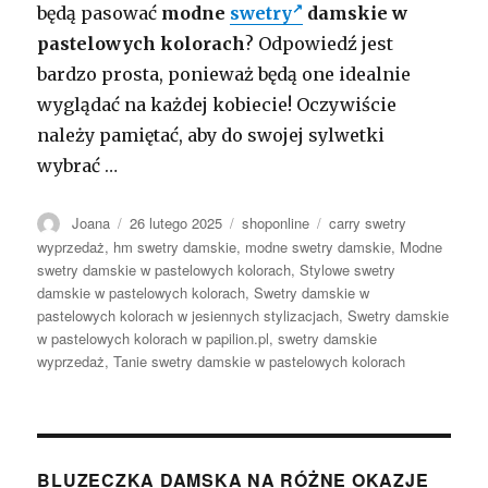
będą pasować
modne
swetry
damskie w
pastelowych kolorach
? Odpowiedź jest
bardzo prosta, ponieważ będą one idealnie
wyglądać na każdej kobiecie! Oczywiście
należy pamiętać, aby do swojej sylwetki
wybrać
…
Autor
Opublikowano
Kategorie
Tagi
Joana
26 lutego 2025
shoponline
carry swetry
wyprzedaż
,
hm swetry damskie
,
modne swetry damskie
,
Modne
swetry damskie w pastelowych kolorach
,
Stylowe swetry
damskie w pastelowych kolorach
,
Swetry damskie w
pastelowych kolorach w jesiennych stylizacjach
,
Swetry damskie
w pastelowych kolorach w papilion.pl
,
swetry damskie
wyprzedaż
,
Tanie swetry damskie w pastelowych kolorach
BLUZECZKA DAMSKA NA RÓŻNE OKAZJE