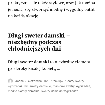
praktyczne, ale także stylowe, oraz jak można
je nosić, aby stworzyć modny i wygodny outfit
na każdą okazję.
Długi sweter damski –
niezbędny podczas
chłodniejszych dni
Długi sweter damski
to niezbędny element
garderoby każdej kobiety, …
Autor
Opublikowano
Kategorie
Tagi
Joana
4 czerwca 2025
zakupy
carry swetry
wyprzedaż
,
hm swetry damskie
,
markowe swetry wyprzedaż
,
modne swetry damskie
,
swetry damskie wyprzedaż