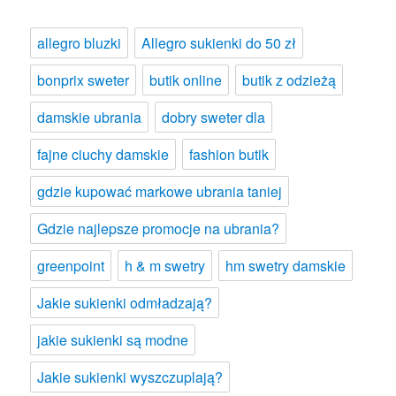
allegro bluzki
Allegro sukienki do 50 zł
bonprix sweter
butik online
butik z odzieżą
damskie ubrania
dobry sweter dla
fajne ciuchy damskie
fashion butik
gdzie kupować markowe ubrania taniej
Gdzie najlepsze promocje na ubrania?
greenpoint
h & m swetry
hm swetry damskie
Jakie sukienki odmładzają?
jakie sukienki są modne
Jakie sukienki wyszczuplają?