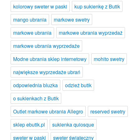
kolorowy sweter w paski
kup sukienkę z Butik
mango ubrania
markowe swetry
markowe ubrania
markowe ubrania wyprzedaż
markowe ubrania wyprzedaże
Modne ubrania sklep internetowy
mohito swetry
największe wyprzedaże ubrań
odpowiednia bluzka
odzież butik
o sukienkach z Butik
Outlet markowe ubrania Allegro
reserved swetry
sklep ebutik.pl
sukienka quiosque
sweter w paski
sweter świąteczny