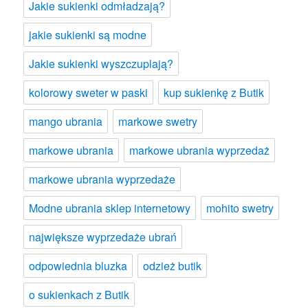
Jakie sukienki odmładzają?
jakie sukienki są modne
Jakie sukienki wyszczuplają?
kolorowy sweter w paski
kup sukienkę z Butik
mango ubrania
markowe swetry
markowe ubrania
markowe ubrania wyprzedaż
markowe ubrania wyprzedaże
Modne ubrania sklep internetowy
mohito swetry
największe wyprzedaże ubrań
odpowiednia bluzka
odzież butik
o sukienkach z Butik