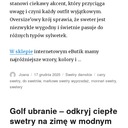
stanowi ciekawy akcent, który przyciąga
uwagę i czyni każdy outfit wyjątkowym.
Oversize’owy krój sprawia, że sweter jest
niezwykle wygodny i świetnie pasuje do
różnych typów sylwetek.
W sklepie
internetowym eButik mamy
najróżniejsze wzory, kolory i …
Autor
Opublikowano
Kategorie
Tagi
Joana
17 grudnia 2025
Swetry damskie
carry
swetry
,
do swetrów
,
markowe swetry wyprzedaż
,
monnari swetry
,
swetery
Golf ubranie – odkryj ciepłe
swetry na zimę w modnym