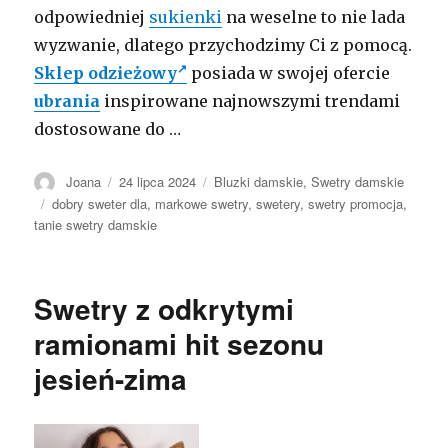
odpowiedniej
sukienki
na weselne to nie lada
wyzwanie, dlatego przychodzimy Ci z pomocą.
Sklep odzieżowy
posiada w swojej ofercie
ubrania
inspirowane najnowszymi trendami
dostosowane do …
Autor
Opublikowano
Kategorie
Joana
24 lipca 2024
Bluzki damskie
,
Swetry damskie
Tagi
dobry sweter dla
,
markowe swetry
,
swetery
,
swetry promocja
,
tanie swetry damskie
Swetry z odkrytymi
ramionami hit sezonu
jesień-zima