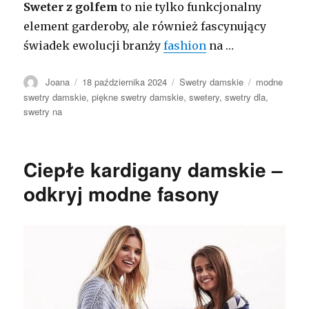
Sweter z golfem
to nie tylko funkcjonalny
element garderoby, ale również fascynujący
świadek ewolucji branży
fashion
na …
Autor
Opublikowano
Kategorie
Tagi
Joana
18 października 2024
Swetry damskie
modne
swetry damskie
,
piękne swetry damskie
,
swetery
,
swetry dla
,
swetry na
Ciepłe kardigany damskie –
odkryj modne fasony