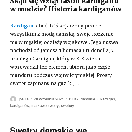
Skąd się wziął fason kardiganu
w modzie? Historia kardiganów
Kardigan
, choć dziś kojarzony przede
wszystkim z modą damską, swoje korzenie
ma w męskiej odzieży wojskowej. Jego nazwa
pochodzi od Jamesa Thomasa Brudenella, 7.
hrabiego Cardigan, który w XIX wieku
wprowadził ten element ubioru jako część
munduru podczas wojny krymskiej. Prosty
sweter zapinany na guziki, …
Autor
Opublikowano
Kategorie
Tagi
paula
28 września 2024
Bluzki damskie
kardigan
,
kardiganów
,
markowe swetry
,
swetery
Swetry damskie we