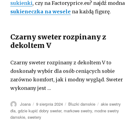
sukienki
, czy na Factoryprice.eu? najdź modna
sukieneczka na wesele
na każdą figurę.
Czarny sweter rozpinany z
dekoltem V
Czarny sweter rozpinany z dekoltem V to
doskonały wybór dla osób ceniących sobie
zarówno komfort, jak i modny wygląd. Sweter
wykonany jest …
Autor
Opublikowano
Kategorie
Tagi
Joana
9 sierpnia 2024
Bluzki damskie
akie swetry
dla
,
gdzie kupić dobry sweter
,
markowe swetry
,
modne swetry
damskie
,
swetery