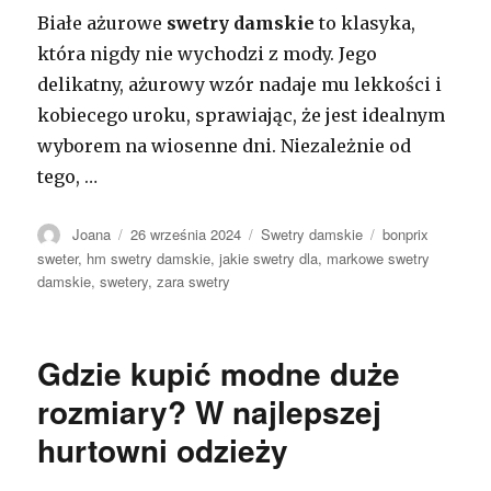
Białe ażurowe
swetry damskie
to klasyka,
która nigdy nie wychodzi z mody. Jego
delikatny, ażurowy wzór nadaje mu lekkości i
kobiecego uroku, sprawiając, że jest idealnym
wyborem na wiosenne dni. Niezależnie od
tego,
…
Autor
Opublikowano
Kategorie
Tagi
Joana
26 września 2024
Swetry damskie
bonprix
sweter
,
hm swetry damskie
,
jakie swetry dla
,
markowe swetry
damskie
,
swetery
,
zara swetry
Gdzie kupić modne duże
rozmiary? W najlepszej
hurtowni odzieży