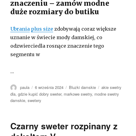
znaczeniu – zamów modne
duże rozmiary do butiku
Ubrania
plus size
zdobywają coraz większe
uznanie w świecie mody damskiej, co
odzwierciedla rosnące znaczenie tego
segmentu w
…
Autor
Opublikowano
Kategorie
Tagi
paula
6 września 2024
Bluzki damskie
akie swetry
dla
,
gdzie kupić dobry sweter
,
markowe swetry
,
modne swetry
damskie
,
swetery
Czarny sweter rozpinany z