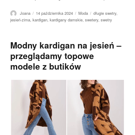
Autor
Opublikowano
Kategorie
Tagi
Joana
14 października 2024
Moda
długie swetry
,
jesień-zima
,
kardigan
,
kardigany damskie
,
swetery
,
swetry
Modny kardigan na jesień –
przeglądamy topowe
modele z butików