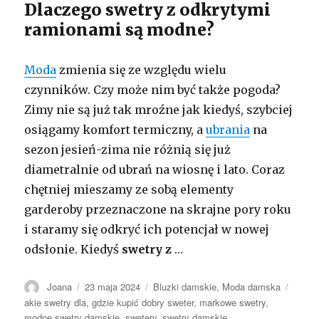
Dlaczego swetry z odkrytymi
ramionami są modne?
Moda
zmienia się ze względu wielu
czynników. Czy może nim być także pogoda?
Zimy nie są już tak mroźne jak kiedyś, szybciej
osiągamy komfort termiczny, a
ubrania
na
sezon jesień-zima nie różnią się już
diametralnie od ubrań na wiosnę i lato. Coraz
chętniej mieszamy ze sobą elementy
garderoby przeznaczone na skrajne pory roku
i staramy się odkryć ich potencjał w nowej
odsłonie. Kiedyś
swetry z
…
Autor
Opublikowano
Kategorie
Tagi
Joana
23 maja 2024
Bluzki damskie
,
Moda damska
akie swetry dla
,
gdzie kupić dobry sweter
,
markowe swetry
,
modne swetry damskie
,
swetery
,
swetry damskie