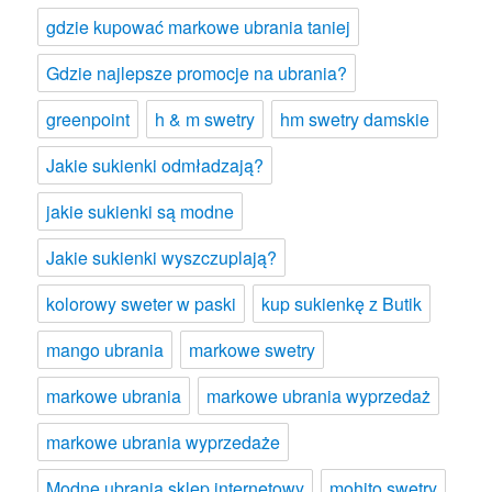
gdzie kupować markowe ubrania taniej
Gdzie najlepsze promocje na ubrania?
greenpoint
h & m swetry
hm swetry damskie
Jakie sukienki odmładzają?
jakie sukienki są modne
Jakie sukienki wyszczuplają?
kolorowy sweter w paski
kup sukienkę z Butik
mango ubrania
markowe swetry
markowe ubrania
markowe ubrania wyprzedaż
markowe ubrania wyprzedaże
Modne ubrania sklep internetowy
mohito swetry