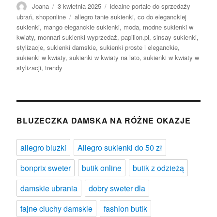
Autor
Opublikowano
Kategorie
Joana
3 kwietnia 2025
idealne portale do sprzedaży
Tagi
ubrań
,
shoponline
allegro tanie sukienki
,
co do eleganckiej
sukienki
,
mango eleganckie sukienki
,
moda
,
modne sukienki w
kwiaty
,
monnari sukienki wyprzedaż
,
papilion.pl
,
sinsay sukienki
,
stylizacje
,
sukienki damskie
,
sukienki proste i eleganckie
,
sukienki w kwiaty
,
sukienki w kwiaty na lato
,
sukienki w kwiaty w
stylizacji
,
trendy
BLUZECZKA DAMSKA NA RÓŻNE OKAZJE
allegro bluzki
Allegro sukienki do 50 zł
bonprix sweter
butik online
butik z odzieżą
damskie ubrania
dobry sweter dla
fajne ciuchy damskie
fashion butik