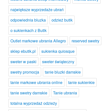
największe wyprzedaże ubrań
odpowiednia bluzka
odzież butik
o sukienkach z Butik
Outlet markowe ubrania Allegro
reserved swetry
sklep ebutik.pl
sukienka quiosque
sweter w paski
sweter świąteczny
swetry promocja
tanie bluzki damskie
tanie markowe ubrania online
tanie sukienkie
tanie swetry damskie
Tanie ubrania
totalna wyprzedaż odzieży