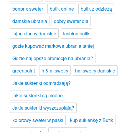
bonprix sweter
butik online
butik z odzieżą
damskie ubrania
dobry sweter dla
fajne ciuchy damskie
fashion butik
gdzie kupować markowe ubrania taniej
Gdzie najlepsze promocje na ubrania?
greenpoint
h & m swetry
hm swetry damskie
Jakie sukienki odmładzają?
jakie sukienki są modne
Jakie sukienki wyszczuplają?
kolorowy sweter w paski
kup sukienkę z Butik