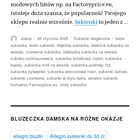
modowych hitów np. na Factoryprice.eu,
istnieje duża szansa, że popularność Twojego
sklepu realnie wzrośnie.
Sukienki
to jeden z …
Autor
Opublikowano
Kategorie
Tagi
Joana
26 stycznia 2025
Sukienki eleganckie
biała
sukienka
,
białe sukienki
,
błękitna sukienka
,
błekitna sukienka na
wesele
,
czerwona sukienka
,
niebieska sukienka na wesele
,
sukieka rozkloszowana
,
sukienka butelkowa zieleń
,
sukienka
kwiaty
,
sukienka midi na wesele
,
sukienka pudrowy róż
,
sukienka sylwester
,
sukienka wieczorowa maxi
,
sukienki balowe
,
sukienki czerwone
,
sukienki w stylu boho
,
włoskie sukienki
hurtownia Factoryprice.eu
,
złota sukienka
BLUZECZKA DAMSKA NA RÓŻNE OKAZJE
allegro bluzki
Allegro sukienki do 50 zł