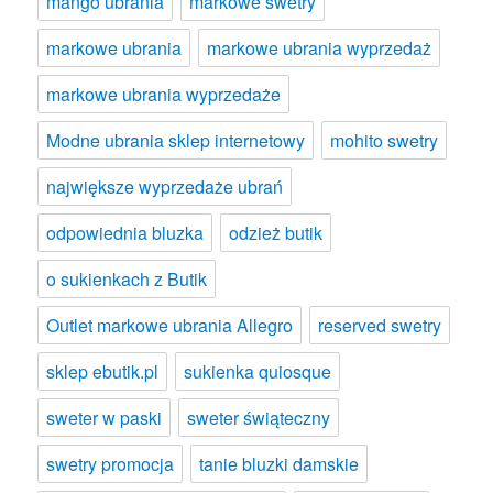
mango ubrania
markowe swetry
markowe ubrania
markowe ubrania wyprzedaż
markowe ubrania wyprzedaże
Modne ubrania sklep internetowy
mohito swetry
największe wyprzedaże ubrań
odpowiednia bluzka
odzież butik
o sukienkach z Butik
Outlet markowe ubrania Allegro
reserved swetry
sklep ebutik.pl
sukienka quiosque
sweter w paski
sweter świąteczny
swetry promocja
tanie bluzki damskie