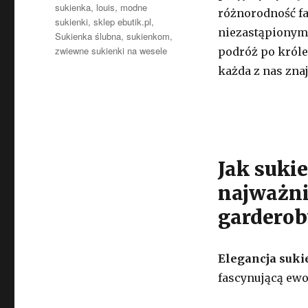
sukienka
,
louis
,
modne
różnorodność fa
sukienki
,
sklep ebutik.pl
,
niezastąpionymi
Sukienka ślubna
,
sukienkom
,
zwiewne sukienki na wesele
podróż po króle
każda z nas znaj
Jak suki
najważni
garderob
Elegancja suk
fascynującą ewo