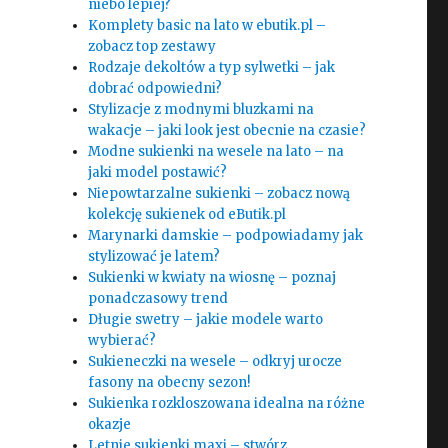
niebo lepiej?
Komplety basic na lato w ebutik.pl –
zobacz top zestawy
Rodzaje dekoltów a typ sylwetki – jak
dobrać odpowiedni?
Stylizacje z modnymi bluzkami na
wakacje – jaki look jest obecnie na czasie?
Modne sukienki na wesele na lato – na
jaki model postawić?
Niepowtarzalne sukienki – zobacz nową
kolekcję sukienek od eButik.pl
Marynarki damskie – podpowiadamy jak
stylizować je latem?
Sukienki w kwiaty na wiosnę – poznaj
ponadczasowy trend
Długie swetry – jakie modele warto
wybierać?
Sukieneczki na wesele – odkryj urocze
fasony na obecny sezon!
Sukienka rozkloszowana idealna na różne
okazje
Letnie sukienki maxi – stwórz