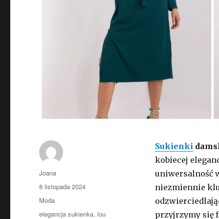
Sukienki
dams
kobiecej elegan
Autor
Joana
uniwersalność w
Opublikowano
8 listopada 2024
niezmiennie kl
Kategorie
Moda
odzwierciedlają
Tagi
elegancja sukienka
,
lou
przyjrzymy się 