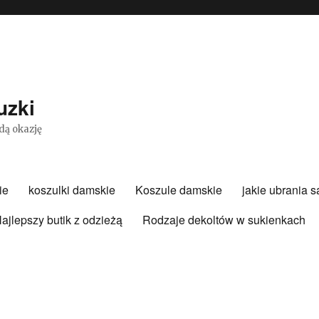
uzki
dą okazję
ie
koszulki damskie
Koszule damskie
jakie ubrania 
ajlepszy butik z odzieżą
Rodzaje dekoltów w sukienkach