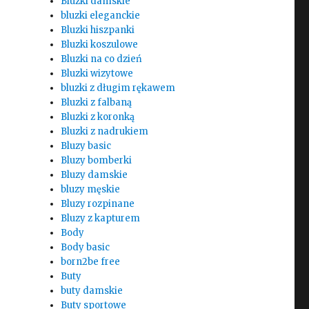
Bluzki damskie
bluzki eleganckie
Bluzki hiszpanki
Bluzki koszulowe
Bluzki na co dzień
Bluzki wizytowe
bluzki z długim rękawem
Bluzki z falbaną
Bluzki z koronką
Bluzki z nadrukiem
Bluzy basic
Bluzy bomberki
Bluzy damskie
bluzy męskie
Bluzy rozpinane
Bluzy z kapturem
Body
Body basic
born2be free
Buty
buty damskie
Buty sportowe