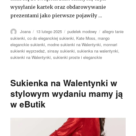
wysyłanie kartek oraz obdarowywanie
prezentami jako pierwsze pojawiły …
Autor
Opublikowano
Kategorie
Tagi
Joana
13 lutego 2025
pudelek modowy
allegro tanie
sukienki
,
co do eleganckiej sukienki
,
Kate Moss
,
mango
eleganckie sukienki
,
modne sukienki na Walentynki
,
monnari
sukienki wyprzedaż
,
sinsay sukienki
,
sukienka na walentynki
,
sukienki na Walentynki
,
sukienki proste i eleganckie
Sukienka na Walentynki w
stylowym wydaniu mamy ją
w eButik