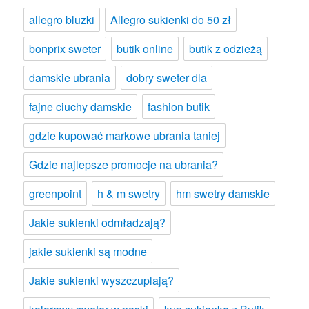
allegro bluzki
Allegro sukienki do 50 zł
bonprix sweter
butik online
butik z odzieżą
damskie ubrania
dobry sweter dla
fajne ciuchy damskie
fashion butik
gdzie kupować markowe ubrania taniej
Gdzie najlepsze promocje na ubrania?
greenpoint
h & m swetry
hm swetry damskie
Jakie sukienki odmładzają?
jakie sukienki są modne
Jakie sukienki wyszczuplają?