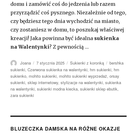
domu i zamówić coś do jedzenia lub razem
przyrządzić coś pysznego. Niezależnie od tego,
czy będziesz tego dnia wychodzić na miasto,
czy zostaniesz w domu, to poszukaj właściwej
kreacji! Jaka powinna być idealna
sukienka
na Walentynki
? Z pewnością …
Autor
Opublikowano
Kategorie
Tagi
Joana
7 stycznia 2025
Sukienki z koronką
bershka
sukienki
,
Czerwona sukienka na walentynki
,
hm sukienki
,
hm
sukienko
,
mohito sukienki
,
mohito sukienki wyprzedaż
,
orsay
sukienki
,
sklep internetowy
,
stylizacje na walentynki
,
sukienka
na walentynki
,
sukienki modna kiecka
,
sukienki sklep ebutik
,
zara sukienki
BLUZECZKA DAMSKA NA RÓŻNE OKAZJE