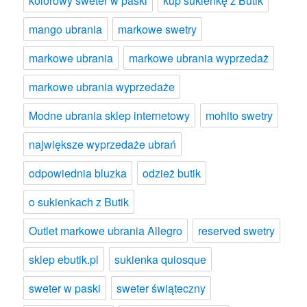
kolorowy sweter w paski
kup sukienkę z Butik
mango ubrania
markowe swetry
markowe ubrania
markowe ubrania wyprzedaż
markowe ubrania wyprzedaże
Modne ubrania sklep internetowy
mohito swetry
największe wyprzedaże ubrań
odpowiednia bluzka
odzież butik
o sukienkach z Butik
Outlet markowe ubrania Allegro
reserved swetry
sklep ebutik.pl
sukienka quiosque
sweter w paski
sweter świąteczny