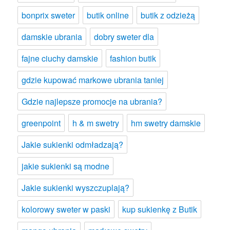
bonprix sweter
butik online
butik z odzieżą
damskie ubrania
dobry sweter dla
fajne ciuchy damskie
fashion butik
gdzie kupować markowe ubrania taniej
Gdzie najlepsze promocje na ubrania?
greenpoint
h & m swetry
hm swetry damskie
Jakie sukienki odmładzają?
jakie sukienki są modne
Jakie sukienki wyszczuplają?
kolorowy sweter w paski
kup sukienkę z Butik