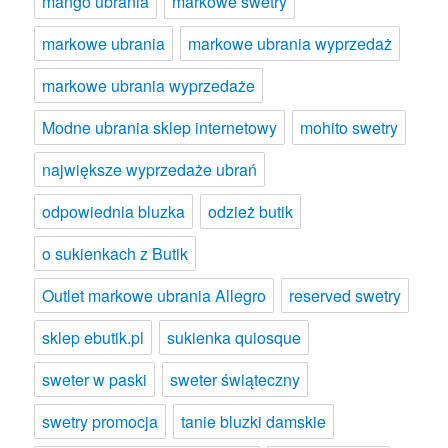
mango ubrania
markowe swetry
markowe ubrania
markowe ubrania wyprzedaż
markowe ubrania wyprzedaże
Modne ubrania sklep internetowy
mohito swetry
największe wyprzedaże ubrań
odpowiednia bluzka
odzież butik
o sukienkach z Butik
Outlet markowe ubrania Allegro
reserved swetry
sklep ebutik.pl
sukienka quiosque
sweter w paski
sweter świąteczny
swetry promocja
tanie bluzki damskie