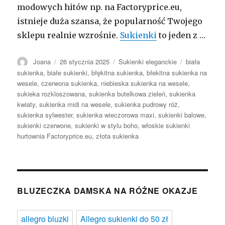
modowych hitów np. na Factoryprice.eu,
istnieje duża szansa, że popularność Twojego
sklepu realnie wzrośnie.
Sukienki
to jeden z …
Autor
Opublikowano
Kategorie
Tagi
Joana
26 stycznia 2025
Sukienki eleganckie
biała
sukienka
,
białe sukienki
,
błękitna sukienka
,
błekitna sukienka na
wesele
,
czerwona sukienka
,
niebieska sukienka na wesele
,
sukieka rozkloszowana
,
sukienka butelkowa zieleń
,
sukienka
kwiaty
,
sukienka midi na wesele
,
sukienka pudrowy róż
,
sukienka sylwester
,
sukienka wieczorowa maxi
,
sukienki balowe
,
sukienki czerwone
,
sukienki w stylu boho
,
włoskie sukienki
hurtownia Factoryprice.eu
,
złota sukienka
BLUZECZKA DAMSKA NA RÓŻNE OKAZJE
allegro bluzki
Allegro sukienki do 50 zł