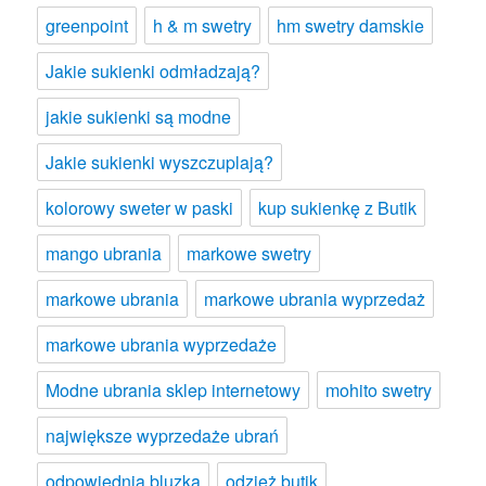
greenpoint
h & m swetry
hm swetry damskie
Jakie sukienki odmładzają?
jakie sukienki są modne
Jakie sukienki wyszczuplają?
kolorowy sweter w paski
kup sukienkę z Butik
mango ubrania
markowe swetry
markowe ubrania
markowe ubrania wyprzedaż
markowe ubrania wyprzedaże
Modne ubrania sklep internetowy
mohito swetry
największe wyprzedaże ubrań
odpowiednia bluzka
odzież butik