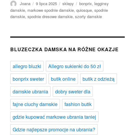
Autor
Opublikowano
Kategorie
Tagi
Joana
9 lipca 2025
sklepy
bonprix
,
legginsy
damskie
,
markowe spodnie damskie
,
quiosque
,
spodnie
damskie
,
spodnie dresowe damskie
,
szorty damskie
BLUZECZKA DAMSKA NA RÓŻNE OKAZJE
allegro bluzki
Allegro sukienki do 50 zł
bonprix sweter
butik online
butik z odzieżą
damskie ubrania
dobry sweter dla
fajne ciuchy damskie
fashion butik
gdzie kupować markowe ubrania taniej
Gdzie najlepsze promocje na ubrania?