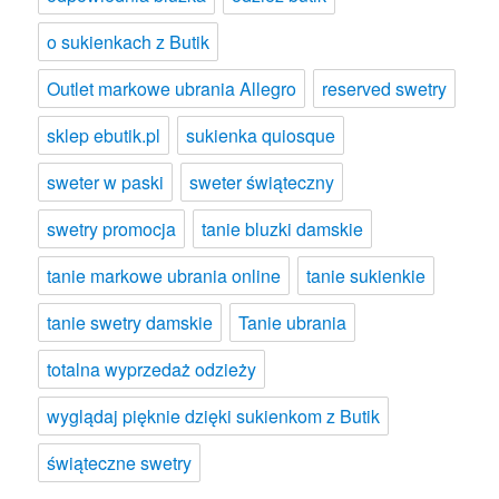
o sukienkach z Butik
Outlet markowe ubrania Allegro
reserved swetry
sklep ebutik.pl
sukienka quiosque
sweter w paski
sweter świąteczny
swetry promocja
tanie bluzki damskie
tanie markowe ubrania online
tanie sukienkie
tanie swetry damskie
Tanie ubrania
totalna wyprzedaż odzieży
wyglądaj pięknie dzięki sukienkom z Butik
świąteczne swetry