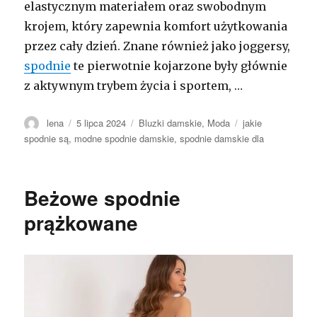
elastycznym materiałem oraz swobodnym
krojem, który zapewnia komfort użytkowania
przez cały dzień. Znane również jako joggersy,
spodnie
te pierwotnie kojarzone były głównie
z aktywnym trybem życia i sportem, …
Autor
Opublikowano
Kategorie
Tagi
lena
5 lipca 2024
Bluzki damskie
,
Moda
jakie
spodnie są
,
modne spodnie damskie
,
spodnie damskie dla
Beżowe spodnie
prążkowane