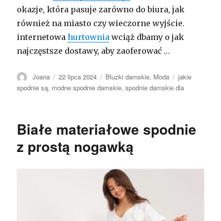
okazje, która pasuje zarówno do biura, jak
również na miasto czy wieczorne wyjście.
internetowa
hurtownia
wciąż dbamy o jak
najczęstsze dostawy, aby zaoferować …
Autor
Opublikowano
Kategorie
Tagi
Joana
22 lipca 2024
Bluzki damskie
,
Moda
jakie
spodnie są
,
modne spodnie damskie
,
spodnie damskie dla
Białe materiałowe spodnie
z prostą nogawką