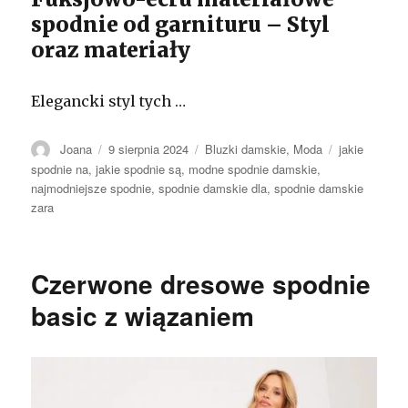
spodnie od garnituru – Styl
oraz materiały
Elegancki styl tych …
Autor
Opublikowano
Kategorie
Tagi
Joana
9 sierpnia 2024
Bluzki damskie
,
Moda
jakie
spodnie na
,
jakie spodnie są
,
modne spodnie damskie
,
najmodniejsze spodnie
,
spodnie damskie dla
,
spodnie damskie
zara
Czerwone dresowe spodnie
basic z wiązaniem