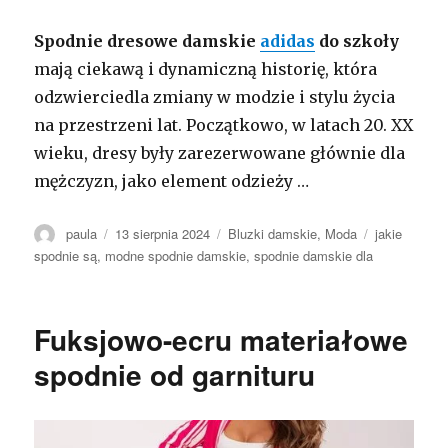
Spodnie dresowe damskie
adidas
do szkoły
mają ciekawą i dynamiczną historię, która
odzwierciedla zmiany w modzie i stylu życia
na przestrzeni lat. Początkowo, w latach 20. XX
wieku, dresy były zarezerwowane głównie dla
mężczyzn, jako element odzieży …
Autor
Opublikowano
Kategorie
Tagi
paula
13 sierpnia 2024
Bluzki damskie
,
Moda
jakie
spodnie są
,
modne spodnie damskie
,
spodnie damskie dla
Fuksjowo-ecru materiałowe
spodnie od garnituru