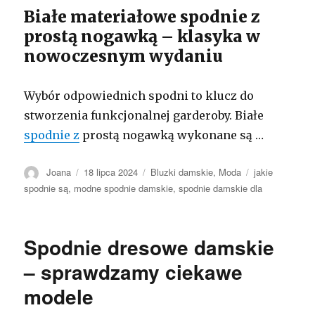
Białe materiałowe spodnie z
prostą nogawką – klasyka w
nowoczesnym wydaniu
Wybór odpowiednich spodni to klucz do
stworzenia funkcjonalnej garderoby. Białe
spodnie z
prostą nogawką wykonane są …
Autor
Opublikowano
Kategorie
Tagi
Joana
18 lipca 2024
Bluzki damskie
,
Moda
jakie
spodnie są
,
modne spodnie damskie
,
spodnie damskie dla
Spodnie dresowe damskie
– sprawdzamy ciekawe
modele