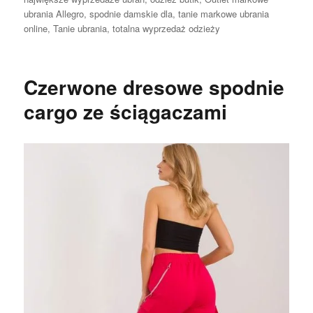
ubrania Allegro
,
spodnie damskie dla
,
tanie markowe ubrania
online
,
Tanie ubrania
,
totalna wyprzedaż odzieży
Czerwone dresowe spodnie
cargo ze ściągaczami