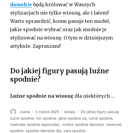
damskie
będą królować w Waszych
stylizacjach nie tylko wiosną, ale i latem!
Warto sprawdzić, komu pasuje ten model,
jakie spodnie wybrać oraz jak modnie je
stylizować na wiosnę. O tym w dzisiejszym
artykule. Zapraszam!
Do jakiej figury pasują luźne
spodnie?
Luźne spodnie na wiosnę
dla niektórych …
Autor
Opublikowano
Kategorie
Tagi
Joana
3 marca 2025
sklepy
Do jakiej figury pasują
luźne spodnie
,
hm spodnie
,
jakie spodnie są
,
luźne spodnie
,
markowe spodnie wyprzedaż
,
modne spodnie damskie
,
reserved
spodnie
,
spodnie damskie dla
,
zara spodnie