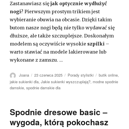
Zastanawiasz się
jak optycznie wydłużyć
nogi
? Pierwszym prostym trikiem jest
wybieranie obuwia na obcasie. Dzięki takim
butom nasze nogi będą nie tylko wydawać się
dłuższe, ale także szczuplejsze. Doskonałym
modelem są oczywiście wysokie
szpilki
–
warto stawiać na modele lakierowane lub
wykonane z zamszu. …
Autor
Opublikowano
Kategorie
Tagi
Joana
23 czerwca 2025
Porady stylistki
butik online
,
jakie sukienki dla
,
Jakie sukienki wyszczuplają?
,
modne spodnie
damskie
,
spodnie damskie dla
Spodnie dresowe basic –
wygoda, którą pokochasz