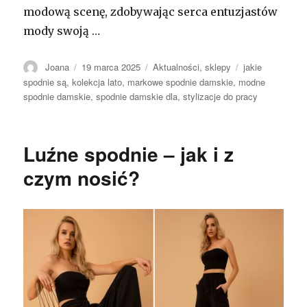
modową scenę, zdobywając serca entuzjastów
mody swoją …
Autor
Opublikowano
Kategorie
Tagi
Joana
19 marca 2025
Aktualności
,
sklepy
jakie
spodnie są
,
kolekcja lato
,
markowe spodnie damskie
,
modne
spodnie damskie
,
spodnie damskie dla
,
stylizacje do pracy
Luźne spodnie – jak i z
czym nosić?