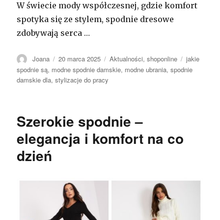
W świecie mody współczesnej, gdzie komfort
spotyka się ze stylem, spodnie dresowe
zdobywają serca …
Autor
Opublikowano
Kategorie
Tagi
Joana
20 marca 2025
Aktualności
,
shoponline
jakie
spodnie są
,
modne spodnie damskie
,
modne ubrania
,
spodnie
damskie dla
,
stylizacje do pracy
Szerokie spodnie –
elegancja i komfort na co
dzień