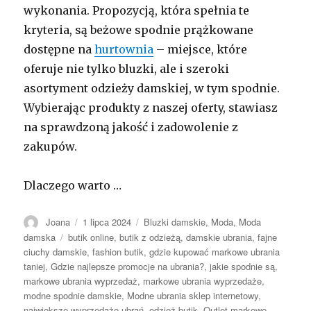
wykonania. Propozycją, która spełnia te
kryteria, są beżowe spodnie prążkowane
dostępne na
hurtownia
– miejsce, które
oferuje nie tylko bluzki, ale i szeroki
asortyment odzieży damskiej, w tym spodnie.
Wybierając produkty z naszej oferty, stawiasz
na sprawdzoną jakość i zadowolenie z
zakupów.
Dlaczego warto …
Autor
Opublikowano
Kategorie
Joana
1 lipca 2024
Bluzki damskie
,
Moda
,
Moda
Tagi
damska
butik online
,
butik z odzieżą
,
damskie ubrania
,
fajne
ciuchy damskie
,
fashion butik
,
gdzie kupować markowe ubrania
taniej
,
Gdzie najlepsze promocje na ubrania?
,
jakie spodnie są
,
markowe ubrania wyprzedaż
,
markowe ubrania wyprzedaże
,
modne spodnie damskie
,
Modne ubrania sklep internetowy
,
największe wyprzedaże ubrań
,
odzież butik
,
Outlet markowe