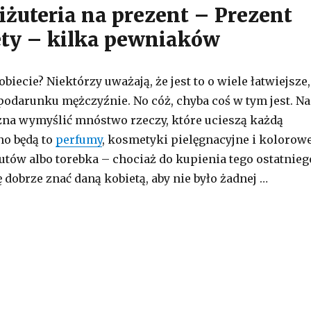
żuteria na prezent – Prezent
ety – kilka pewniaków
iecie? Niektórzy uważają, że jest to o wiele łatwiejsze,
podarunku mężczyźnie. No cóż, chyba coś w tym jest. Na
na wymyślić mnóstwo rzeczy, które ucieszą każdą
no będą to
perfumy
, kosmetyki pielęgnacyjne i kolorow
utów albo torebka – chociaż do kupienia tego ostatnieg
 dobrze znać daną kobietą, aby nie było żadnej …