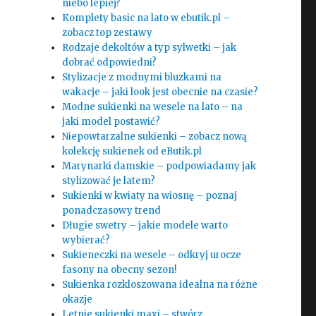
niebo lepiej?
Komplety basic na lato w ebutik.pl –
zobacz top zestawy
Rodzaje dekoltów a typ sylwetki – jak
dobrać odpowiedni?
Stylizacje z modnymi bluzkami na
wakacje – jaki look jest obecnie na czasie?
Modne sukienki na wesele na lato – na
jaki model postawić?
Niepowtarzalne sukienki – zobacz nową
kolekcję sukienek od eButik.pl
Marynarki damskie – podpowiadamy jak
stylizować je latem?
Sukienki w kwiaty na wiosnę – poznaj
ponadczasowy trend
Długie swetry – jakie modele warto
wybierać?
Sukieneczki na wesele – odkryj urocze
fasony na obecny sezon!
Sukienka rozkloszowana idealna na różne
okazje
Letnie sukienki maxi – stwórz