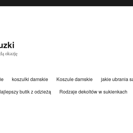
uzki
dą okazję
ie
koszulki damskie
Koszule damskie
jakie ubrania 
ajlepszy butik z odzieżą
Rodzaje dekoltów w sukienkach