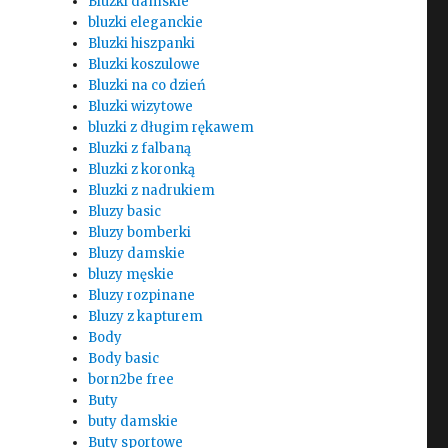
Bluzki damskie
bluzki eleganckie
Bluzki hiszpanki
Bluzki koszulowe
Bluzki na co dzień
Bluzki wizytowe
bluzki z długim rękawem
Bluzki z falbaną
Bluzki z koronką
Bluzki z nadrukiem
Bluzy basic
Bluzy bomberki
Bluzy damskie
bluzy męskie
Bluzy rozpinane
Bluzy z kapturem
Body
Body basic
born2be free
Buty
buty damskie
Buty sportowe