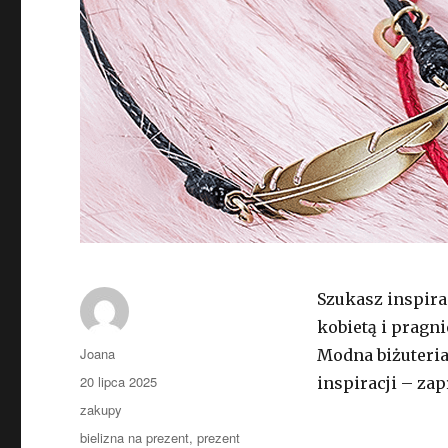
Szukasz inspira
kobietą i pragn
Autor
Joana
Modna biżuteria
Opublikowano
20 lipca 2025
inspiracji – zap
Kategorie
zakupy
Tagi
bielizna na prezent
,
prezent