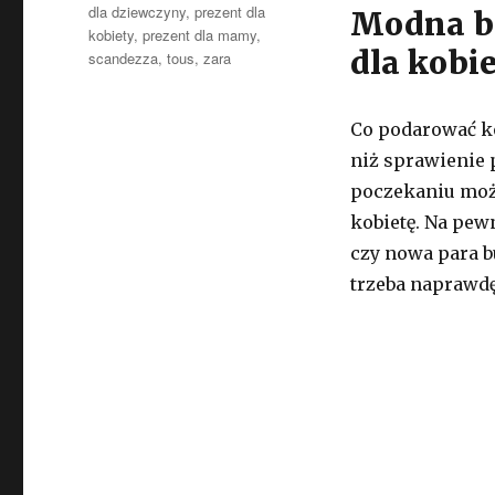
dla dziewczyny
,
prezent dla
Modna bi
kobiety
,
prezent dla mamy
,
dla kobi
scandezza
,
tous
,
zara
Co podarować kob
niż sprawienie 
poczekaniu moż
kobietę. Na pew
czy nowa para b
trzeba naprawdę