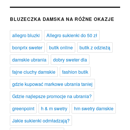
BLUZECZKA DAMSKA NA RÓŻNE OKAZJE
allegro bluzki
Allegro sukienki do 50 zł
bonprix sweter
butik online
butik z odzieżą
damskie ubrania
dobry sweter dla
fajne ciuchy damskie
fashion butik
gdzie kupować markowe ubrania taniej
Gdzie najlepsze promocje na ubrania?
greenpoint
h & m swetry
hm swetry damskie
Jakie sukienki odmładzają?