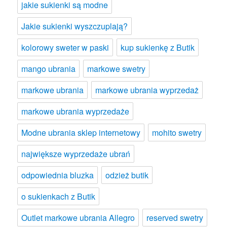
jakie sukienki są modne
Jakie sukienki wyszczuplają?
kolorowy sweter w paski
kup sukienkę z Butik
mango ubrania
markowe swetry
markowe ubrania
markowe ubrania wyprzedaż
markowe ubrania wyprzedaże
Modne ubrania sklep internetowy
mohito swetry
największe wyprzedaże ubrań
odpowiednia bluzka
odzież butik
o sukienkach z Butik
Outlet markowe ubrania Allegro
reserved swetry