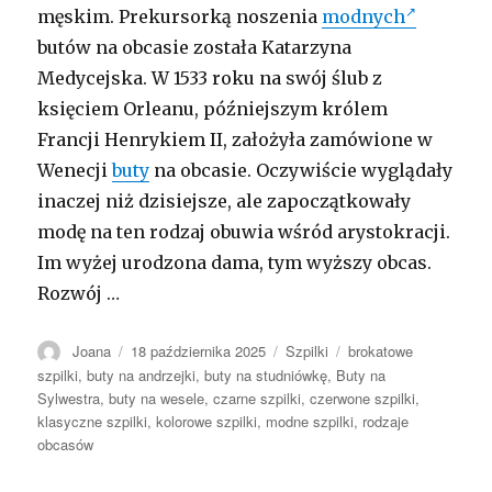
męskim. Prekursorką noszenia
modnych
butów na obcasie została Katarzyna
Medycejska. W 1533 roku na swój ślub z
księciem Orleanu, późniejszym królem
Francji Henrykiem II, założyła zamówione w
Wenecji
buty
na obcasie. Oczywiście wyglądały
inaczej niż dzisiejsze, ale zapoczątkowały
modę na ten rodzaj obuwia wśród arystokracji.
Im wyżej urodzona dama, tym wyższy obcas.
Rozwój …
Autor
Opublikowano
Kategorie
Tagi
Joana
18 października 2025
Szpilki
brokatowe
szpilki
,
buty na andrzejki
,
buty na studniówkę
,
Buty na
Sylwestra
,
buty na wesele
,
czarne szpilki
,
czerwone szpilki
,
klasyczne szpilki
,
kolorowe szpilki
,
modne szpilki
,
rodzaje
obcasów