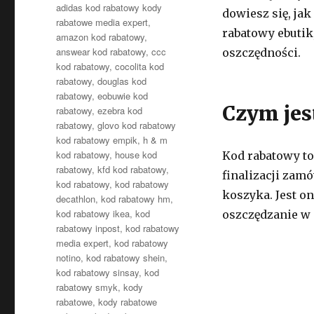
adidas kod rabatowy kody
dowiesz się, jak
rabatowe media expert
,
rabatowy ebutik
amazon kod rabatowy
,
answear kod rabatowy
,
ccc
oszczędności.
kod rabatowy
,
cocolita kod
rabatowy
,
douglas kod
rabatowy
,
eobuwie kod
Czym jes
rabatowy
,
ezebra kod
rabatowy
,
glovo kod rabatowy
kod rabatowy empik
,
h & m
kod rabatowy
,
house kod
Kod rabatowy t
rabatowy
,
kfd kod rabatowy
,
finalizacji zam
kod rabatowy
,
kod rabatowy
koszyka. Jest o
decathlon
,
kod rabatowy hm
,
kod rabatowy ikea
,
kod
oszczędzanie w 
rabatowy inpost
,
kod rabatowy
media expert
,
kod rabatowy
notino
,
kod rabatowy shein
,
kod rabatowy sinsay
,
kod
rabatowy smyk
,
kody
rabatowe
,
kody rabatowe