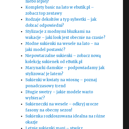
niebo lepiej?
Komplety basic na lato w ebutik.pl –
zobacz top zestawy
Rodzaje dekoltów a typ sylwetki – jak
dobrać odpowiedni?
Stylizacje z modnymi bluzkami na
wakacje – jaki look jest obecnie na czasie?
Modne sukienki na wesele na lato – na
jaki model postawić?
Niepowtarzalne sukienki – zobacz nową
kolekcję sukienek od eButik.pl
Marynarki damskie – podpowiadamy jak
stylizować je latem?
Sukienki w kwiaty na wiosnę – poznaj
ponadczasowy trend
Długie swetry – jakie modele warto
wybierać?
Sukieneczki na wesele – odkryj urocze
fasony na obecny sezon!
Sukienka rozkloszowana idealna na różne
okazje
Letnie sukienki maxi – stwórz