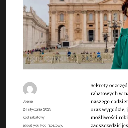
Sekrety oszczęd
rabatowych w n
Autor
Joana
naszego codzien
Opublikowano
24 stycznia 2025
oraz wygodzie, j
Kategorie
kod rabatowy
możliwości robi
Tagi
about you kod rabatowy
,
zaoszczędzić je