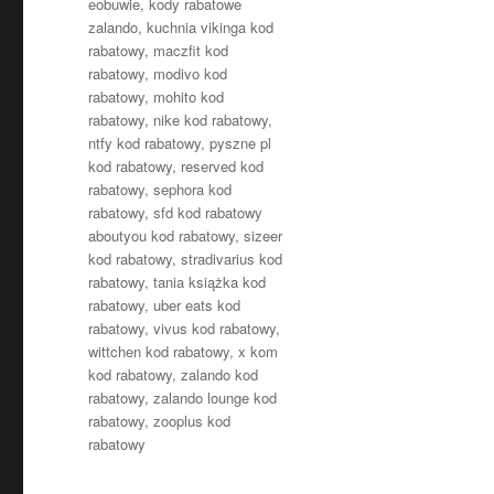
eobuwie
,
kody rabatowe
zalando
,
kuchnia vikinga kod
rabatowy
,
maczfit kod
rabatowy
,
modivo kod
rabatowy
,
mohito kod
rabatowy
,
nike kod rabatowy
,
ntfy kod rabatowy
,
pyszne pl
kod rabatowy
,
reserved kod
rabatowy
,
sephora kod
rabatowy
,
sfd kod rabatowy
aboutyou kod rabatowy
,
sizeer
kod rabatowy
,
stradivarius kod
rabatowy
,
tania książka kod
rabatowy
,
uber eats kod
rabatowy
,
vivus kod rabatowy
,
wittchen kod rabatowy
,
x kom
kod rabatowy
,
zalando kod
rabatowy
,
zalando lounge kod
rabatowy
,
zooplus kod
rabatowy