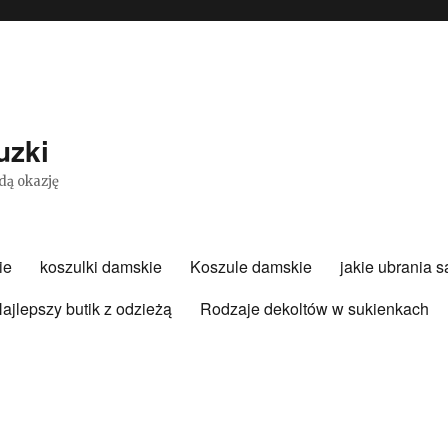
uzki
dą okazję
ie
koszulki damskie
Koszule damskie
jakie ubrania 
ajlepszy butik z odzieżą
Rodzaje dekoltów w sukienkach