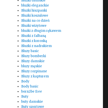
Bluzki damskie
bluzki eleganckie
Bluzki hiszpanki
Bluzki koszulowe
Bluzki na co dzień
Bluzki wizytowe
bluzki z długim rękawem
Bluzki z falbaną
Bluzki z koronką
Bluzki z nadrukiem
Bluzy basic
Bluzy bomberki
Bluzy damskie
bluzy męskie
Bluzy rozpinane
Bluzy z kapturem
Body
Body basic
born2be free
Buty
buty damskie
Buty sportowe