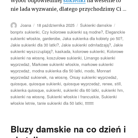
Wybór odpowiedniej
sukienki
na weselne to
nie lada wyzwanie, dlatego przychodzimy Ci …
Autor
Opublikowano
Kategorie
Tagi
Joana
18 października 2025
Sukienki damskie
bonprix sukienki
,
Czy kolorowe sukienki są modne?
,
Eleganckie
sukienki włoskie
,
garderobe
,
Jaka sukienka dla kobiety po 50?
,
Jakie sukienki dla 30 latki?
,
Jakie sukienki odmładzają?
,
Jakie
sukienki wyszczuplają?
,
kaskada
,
kolorowe sukienki
,
Kolorowe
sukienki na wiosnę
,
koszulowe sukienki
,
Limango sukienki
wyprzedaż
,
Markowe sukienki włoskie
,
markowe sukienki
wyprzedaż
,
modna sukienka dla 50 latki
,
modo
,
Monnari
wyprzedaż sukienek
,
na wiosnę
,
Orsay sukienki wyprzedaż
,
quiosque
,
quiosque sukienki
,
quiosque wyprzedaż
,
renee
,
still
,
sukienka quiosque
,
sukienki
,
sukienki dla 60 latki
,
sukienki hm
,
sukienki na wiosnę
,
Sukienki włoskie i francuskie
,
Sukienki
włoskie letnie
,
tanie sukienki dla 50 latki
,
ttttttt
Bluzy damskie na co dzień i