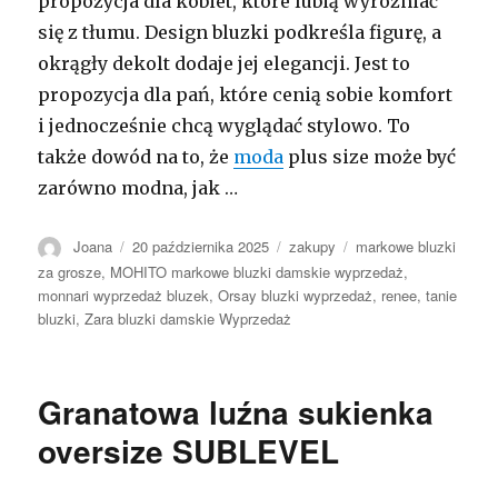
propozycja dla kobiet, które lubią wyróżniać
się z tłumu. Design bluzki podkreśla figurę, a
okrągły dekolt dodaje jej elegancji. Jest to
propozycja dla pań, które cenią sobie komfort
i jednocześnie chcą wyglądać stylowo. To
także dowód na to, że
moda
plus size może być
zarówno modna, jak …
Autor
Opublikowano
Kategorie
Tagi
Joana
20 października 2025
zakupy
markowe bluzki
za grosze
,
MOHITO markowe bluzki damskie wyprzedaż
,
monnari wyprzedaż bluzek
,
Orsay bluzki wyprzedaż
,
renee
,
tanie
bluzki
,
Zara bluzki damskie Wyprzedaż
Granatowa luźna sukienka
oversize SUBLEVEL