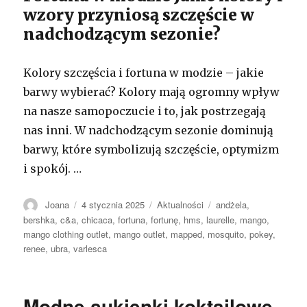
wzory przyniosą szczęście w
nadchodzącym sezonie?
Kolory szczęścia i fortuna w modzie – jakie
barwy wybierać? Kolory mają ogromny wpływ
na nasze samopoczucie i to, jak postrzegają
nas inni. W nadchodzącym sezonie dominują
barwy, które symbolizują szczęście, optymizm
i spokój. …
Autor
Opublikowano
Kategorie
Tagi
Joana
4 stycznia 2025
Aktualności
andżela
,
bershka
,
c&a
,
chicaca
,
fortuna
,
fortunę
,
hms
,
laurelle
,
mango
,
mango clothing outlet
,
mango outlet
,
mapped
,
mosquito
,
pokey
,
renee
,
ubra
,
varlesca
Modne sukienki koktajlowe