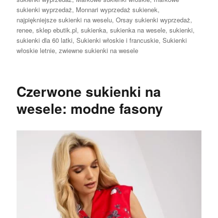
sukienki wyprzedaż
,
Monnari wyprzedaż sukienek
,
najpiękniejsze sukienki na weselu
,
Orsay sukienki wyprzedaż
,
renee
,
sklep ebutik.pl
,
sukienka
,
sukienka na wesele
,
sukienki
,
sukienki dla 60 latki
,
Sukienki włoskie i francuskie
,
Sukienki
włoskie letnie
,
zwiewne sukienki na wesele
Czerwone sukienki na
wesele: modne fasony