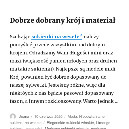
Dobrze dobrany krój i materiał
Szukając
sukienki na wesele
należy
pomyśleć przede wszystkim nad dobrym
krojem. Odradzamy Wam długości mini oraz
maxi (większość panien młodych oraz druhen
ma takie sukienki). Najlepsze są modele midi.
Krój powinien być dobrze dopasowany do
naszej sylwetki. Jesteśmy różne, więc dla
niektóych z nas będzie pasował dopasowany
fason, a innym rozkloszowany. Warto jednak …
Autor
Opublikowano
Kategorie
Joana
10 czerwca 2026
Moda
,
Niepowtarzalne
Tagi
sukienki na wesele
Eleganckie sukienki włoskie
,
Limango
sukienki wyprzedaż
,
Markowe sukienki włoskie
,
markowe