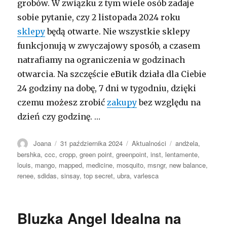
grobów. W związku z tym wiele osób zadaje
sobie pytanie, czy 2 listopada 2024 roku
sklepy
będą otwarte. Nie wszystkie sklepy
funkcjonują w zwyczajowy sposób, a czasem
natrafiamy na ograniczenia w godzinach
otwarcia. Na szczęście eButik działa dla Ciebie
24 godziny na dobę, 7 dni w tygodniu, dzięki
czemu możesz zrobić
zakupy
bez względu na
dzień czy godzinę. …
Autor
Opublikowano
Kategorie
Tagi
Joana
31 października 2024
Aktualności
andżela
,
bershka
,
ccc
,
cropp
,
green point
,
greenpoint
,
inst
,
lentamente
,
louis
,
mango
,
mapped
,
medicine
,
mosquito
,
msngr
,
new balance
,
renee
,
sdidas
,
sinsay
,
top secret
,
ubra
,
varlesca
Bluzka Angel Idealna na