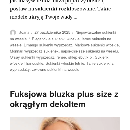
jak masywne uda, duża pupa czy brzuch,
postaw na
sukienki
rozkloszowane. Takie
modele ukryją Twoje wady …
Autor
Opublikowano
Kategorie
Joana
27 października 2025
Niepowtarzalne sukienki
Tagi
na wesele
Eleganckie sukienki włoskie
,
letnie sukienki na
wesele
,
Limango sukienki wyprzedaż
,
Markowe sukienki włoskie
,
Monnari wyprzedaż sukienek
,
najpiękniejsze sukienki na weselu
,
Orsay sukienki wyprzedaż
,
renee
,
sklep ebutik.pl
,
Sukienki
włoskie i francuskie
,
Sukienki włoskie letnie
,
Tanie sukienki z
wyprzedaży
,
zwiewne sukienki na wesele
Fuksjowa bluzka plus size z
okrągłym dekoltem