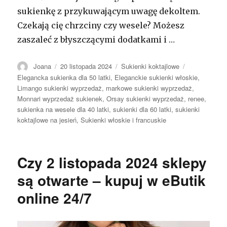
sukienkę z przykuwającym uwagę dekoltem.
Czekają cię chrzciny czy wesele? Możesz
zaszaleć z błyszczącymi dodatkami i …
Autor
Opublikowano
Kategorie
Tagi
Joana
20 listopada 2024
Sukienki koktajlowe
Elegancka sukienka dla 50 latki
,
Eleganckie sukienki włoskie
,
Limango sukienki wyprzedaż
,
markowe sukienki wyprzedaż
,
Monnari wyprzedaż sukienek
,
Orsay sukienki wyprzedaż
,
renee
,
sukienka na wesele dla 40 latki
,
sukienki dla 60 latki
,
sukienki
koktajlowe na jesień
,
Sukienki włoskie i francuskie
Czy 2 listopada 2024 sklepy
są otwarte – kupuj w eButik
online 24/7