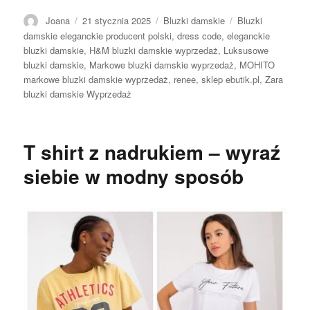
Autor
Opublikowano
Kategorie
Tagi
Joana
21 stycznia 2025
Bluzki damskie
Bluzki
damskie eleganckie producent polski
,
dress code
,
eleganckie
bluzki damskie
,
H&M bluzki damskie wyprzedaż
,
Luksusowe
bluzki damskie
,
Markowe bluzki damskie wyprzedaż
,
MOHITO
markowe bluzki damskie wyprzedaż
,
renee
,
sklep ebutik.pl
,
Zara
bluzki damskie Wyprzedaż
T shirt z nadrukiem – wyraź
siebie w modny sposób