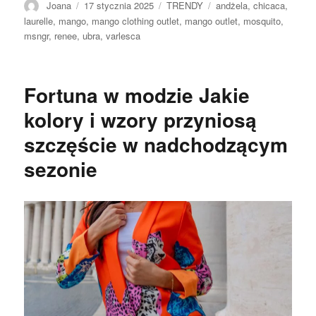
Autor
Opublikowano
Kategorie
Tagi
Joana
17 stycznia 2025
TRENDY
andżela
,
chicaca
,
laurelle
,
mango
,
mango clothing outlet
,
mango outlet
,
mosquito
,
msngr
,
renee
,
ubra
,
varlesca
Fortuna w modzie Jakie
kolory i wzory przyniosą
szczęście w nadchodzącym
sezonie