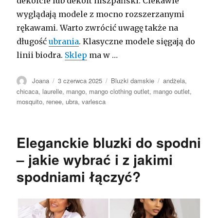
dekolcie lub dekolt hiszpański. Ciekawie
wyglądają modele z mocno rozszerzanymi
rękawami. Warto zwrócić uwagę także na
długość
ubrania
. Klasyczne modele sięgają do
linii biodra.
Sklep
ma w …
Autor
Opublikowano
Kategorie
Tagi
Joana
3 czerwca 2025
Bluzki damskie
andżela
,
chicaca
,
laurelle
,
mango
,
mango clothing outlet
,
mango outlet
,
mosquito
,
renee
,
ubra
,
varlesca
Eleganckie bluzki do spodni
– jakie wybrać i z jakimi
spodniami łączyć?