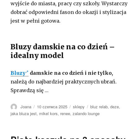
wyjście do miasta, pracy czy szkoły. Wystarczy
dobrać odpowiedni fason do okazji i stylizacja
jest w pełni gotowa.
Bluzy damskie na co dzień –
idealny model
Bluzy
damskie na co dzień i nie tylko,
należą do najbardziej praktycznych ubrań.
Sprawdzą się …
Autor
Opublikowano
Kategorie
Tagi
Joana
10 czerwca 2025
sklepy
bluz relab
,
deze
,
jaka bluza jest
,
mikel kors
,
renee
,
zalando lounge