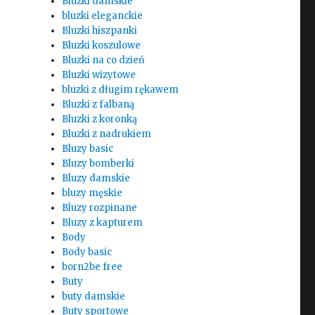
Bluzki damskie
bluzki eleganckie
Bluzki hiszpanki
Bluzki koszulowe
Bluzki na co dzień
Bluzki wizytowe
bluzki z długim rękawem
Bluzki z falbaną
Bluzki z koronką
Bluzki z nadrukiem
Bluzy basic
Bluzy bomberki
Bluzy damskie
bluzy męskie
Bluzy rozpinane
Bluzy z kapturem
Body
Body basic
born2be free
Buty
buty damskie
Buty sportowe