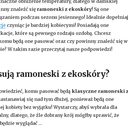
znaczne obniżenie temperatury, dlatego w damskiej
nny znaleźć się
ramoneski z ekoskóry
! Są one
zaniem podczas sezonu jesiennego! Idealnie dopełnia
cje
czyniąc je bardziej kobiecymi! Posiadają one
kacje, które są pewnego rodzaju ozdobą. Chcesz
 komu będą one pasować oraz czy powinny znaleźć się w
ie? W takim razie przeczytaj nasze podpowiedzi!
ują ramoneski z ekoskóry?
dowiedzieć, komu pasować będą
klasyczne ramoneski 
zastanawiaj się nad tym dłużej, ponieważ będą one
ej kobiety bez wyjątku! Wystarczy, abyś wybrała dla
alny, dlatego, że źle dobrany krój mógłby sprawić, że
 będzie wyglądać
…