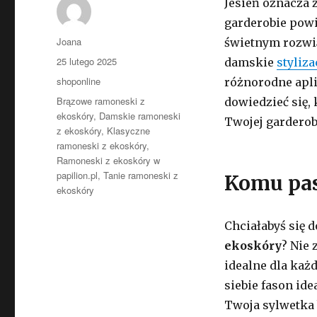
Jesień oznacza 
garderobie powi
Autor
Joana
świetnym rozwią
Opublikowano
25 lutego 2025
damskie
styliza
Kategorie
shoponline
różnorodne apli
Tagi
Brązowe ramoneski z
dowiedzieć się,
ekoskóry
,
Damskie ramoneski
Twojej garderob
z ekoskóry
,
Klasyczne
ramoneski z ekoskóry
,
Ramoneski z ekoskóry w
papilion.pl
,
Tanie ramoneski z
Komu pas
ekoskóry
Chciałabyś się 
ekoskóry
? Nie 
idealne dla każd
siebie fason ide
Twoja sylwetka