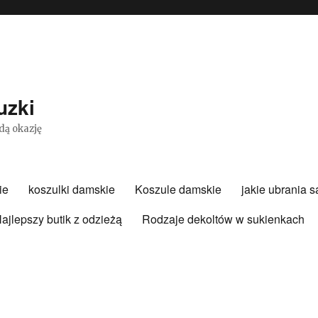
uzki
dą okazję
ie
koszulki damskie
Koszule damskie
jakie ubrania 
ajlepszy butik z odzieżą
Rodzaje dekoltów w sukienkach