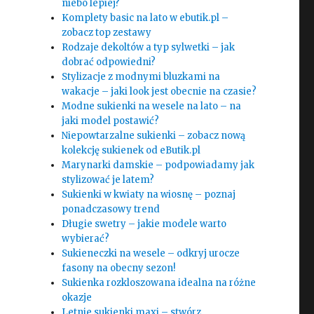
niebo lepiej?
Komplety basic na lato w ebutik.pl –
zobacz top zestawy
Rodzaje dekoltów a typ sylwetki – jak
dobrać odpowiedni?
Stylizacje z modnymi bluzkami na
wakacje – jaki look jest obecnie na czasie?
Modne sukienki na wesele na lato – na
jaki model postawić?
Niepowtarzalne sukienki – zobacz nową
kolekcję sukienek od eButik.pl
Marynarki damskie – podpowiadamy jak
stylizować je latem?
Sukienki w kwiaty na wiosnę – poznaj
ponadczasowy trend
Długie swetry – jakie modele warto
wybierać?
Sukieneczki na wesele – odkryj urocze
fasony na obecny sezon!
Sukienka rozkloszowana idealna na różne
okazje
Letnie sukienki maxi – stwórz