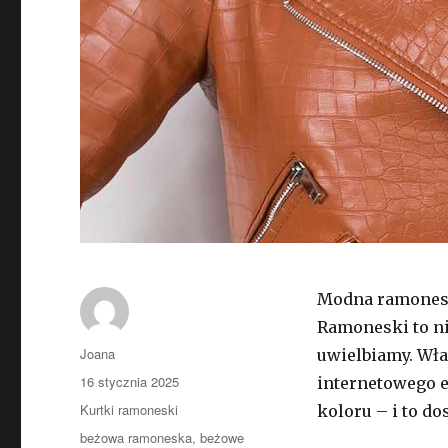
Modna ramone
Ramoneski to n
Autor
Joana
uwielbiamy. Wła
Opublikowano
16 stycznia 2025
internetowego e
Kategorie
Kurtki ramoneski
koloru – i to do
Tagi
beżowa ramoneska
,
beżowe