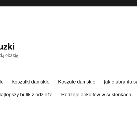
uzki
dą okazję
ie
koszulki damskie
Koszule damskie
jakie ubrania 
ajlepszy butik z odzieżą
Rodzaje dekoltów w sukienkach