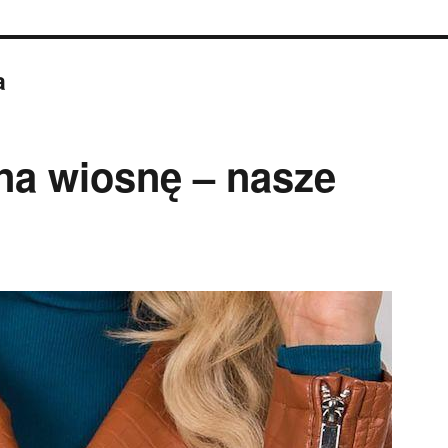
a
a wiosnę – nasze