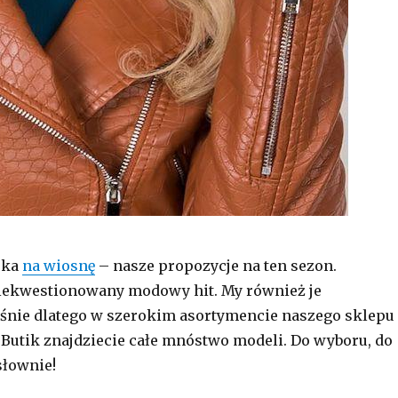
ska
na wiosnę
– nasze propozycje na ten sezon.
iekwestionowany modowy hit. My również je
śnie dlatego w szerokim asortymencie naszego sklepu
Butik znajdziecie całe mnóstwo modeli. Do wyboru, do
słownie!