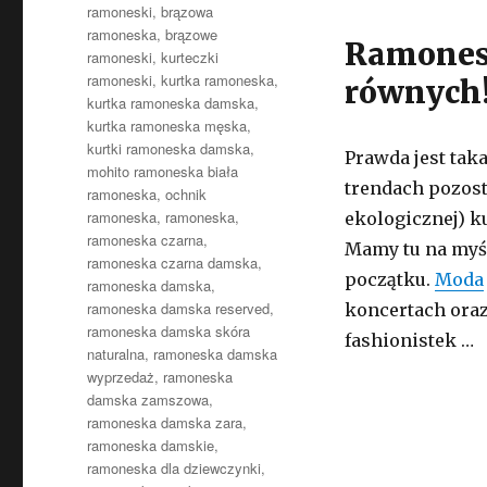
ramoneski
,
brązowa
ramoneska
,
brązowe
Ramonesk
ramoneski
,
kurteczki
ramoneski
,
kurtka ramoneska
,
równych
kurtka ramoneska damska
,
kurtka ramoneska męska
,
kurtki ramoneska damska
,
Prawda jest tak
mohito ramoneska biała
trendach pozost
ramoneska
,
ochnik
ramoneska
,
ramoneska
,
ekologicznej) k
ramoneska czarna
,
Mamy tu na myśl
ramoneska czarna damska
,
początku.
Moda
ramoneska damska
,
ramoneska damska reserved
,
koncertach oraz
ramoneska damska skóra
fashionistek …
naturalna
,
ramoneska damska
wyprzedaż
,
ramoneska
damska zamszowa
,
ramoneska damska zara
,
ramoneska damskie
,
ramoneska dla dziewczynki
,