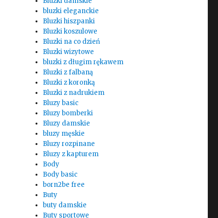
Bluzki damskie
bluzki eleganckie
Bluzki hiszpanki
Bluzki koszulowe
Bluzki na co dzień
Bluzki wizytowe
bluzki z długim rękawem
Bluzki z falbaną
Bluzki z koronką
Bluzki z nadrukiem
Bluzy basic
Bluzy bomberki
Bluzy damskie
bluzy męskie
Bluzy rozpinane
Bluzy z kapturem
Body
Body basic
born2be free
Buty
buty damskie
Buty sportowe