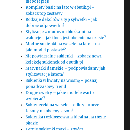
niebo lepiej?
Komplety basic na lato w ebutik.pl –
zobacz top zestawy
Rodzaje dekoltów a typ sylwetki – jak
dobrać odpowiedni?
Stylizacje z modnymi bluzkami na
wakacje – jaki look jest obecnie na czasie?
Modne sukienki na wesele na lato – na
jaki model postawić?
Niepowtarzalne sukienki – zobacz nową
kolekcję sukienek od eButik.pl
Marynarki damskie – podpowiadamy jak
stylizować je latem?
Sukienki w kwiaty na wiosnę – poznaj
ponadczasowy trend
Długie swetry – jakie modele warto
wybierać?
Sukieneczki na wesele – odkryj urocze
fasony na obecny sezon!
Sukienka rozkloszowana idealna na różne
okazje
Letnie sukienki maxi – stwórz