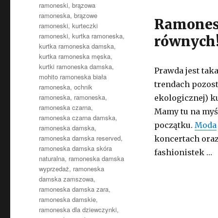
ramoneski
,
brązowa
ramoneska
,
brązowe
Ramonesk
ramoneski
,
kurteczki
ramoneski
,
kurtka ramoneska
,
równych
kurtka ramoneska damska
,
kurtka ramoneska męska
,
kurtki ramoneska damska
,
Prawda jest tak
mohito ramoneska biała
trendach pozost
ramoneska
,
ochnik
ramoneska
,
ramoneska
,
ekologicznej) k
ramoneska czarna
,
Mamy tu na myśl
ramoneska czarna damska
,
początku.
Moda
ramoneska damska
,
ramoneska damska reserved
,
koncertach oraz
ramoneska damska skóra
fashionistek …
naturalna
,
ramoneska damska
wyprzedaż
,
ramoneska
damska zamszowa
,
ramoneska damska zara
,
ramoneska damskie
,
ramoneska dla dziewczynki
,