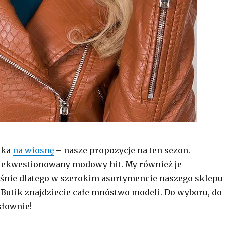
ska
na wiosnę
– nasze propozycje na ten sezon.
iekwestionowany modowy hit. My również je
śnie dlatego w szerokim asortymencie naszego sklepu
Butik znajdziecie całe mnóstwo modeli. Do wyboru, do
słownie!