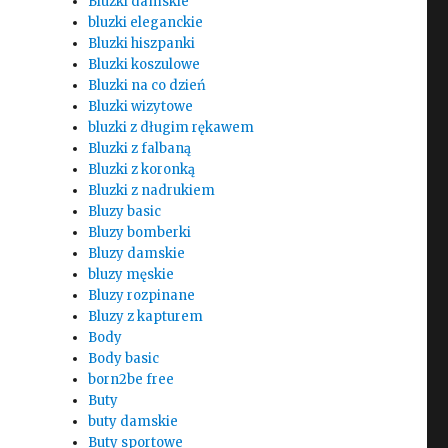
Bluzki damskie
bluzki eleganckie
Bluzki hiszpanki
Bluzki koszulowe
Bluzki na co dzień
Bluzki wizytowe
bluzki z długim rękawem
Bluzki z falbaną
Bluzki z koronką
Bluzki z nadrukiem
Bluzy basic
Bluzy bomberki
Bluzy damskie
bluzy męskie
Bluzy rozpinane
Bluzy z kapturem
Body
Body basic
born2be free
Buty
buty damskie
Buty sportowe