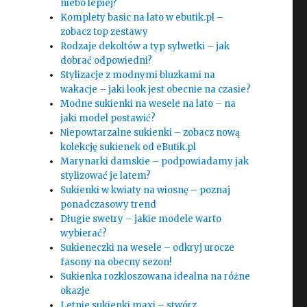
niebo lepiej?
Komplety basic na lato w ebutik.pl –
zobacz top zestawy
Rodzaje dekoltów a typ sylwetki – jak
dobrać odpowiedni?
Stylizacje z modnymi bluzkami na
wakacje – jaki look jest obecnie na czasie?
Modne sukienki na wesele na lato – na
jaki model postawić?
Niepowtarzalne sukienki – zobacz nową
kolekcję sukienek od eButik.pl
Marynarki damskie – podpowiadamy jak
stylizować je latem?
Sukienki w kwiaty na wiosnę – poznaj
ponadczasowy trend
Długie swetry – jakie modele warto
wybierać?
Sukieneczki na wesele – odkryj urocze
fasony na obecny sezon!
Sukienka rozkloszowana idealna na różne
okazje
Letnie sukienki maxi – stwórz