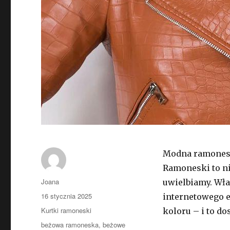
Modna ramone
Ramoneski to n
Autor
Joana
uwielbiamy. Wła
Opublikowano
16 stycznia 2025
internetowego e
Kategorie
Kurtki ramoneski
koloru – i to do
Tagi
beżowa ramoneska
,
beżowe