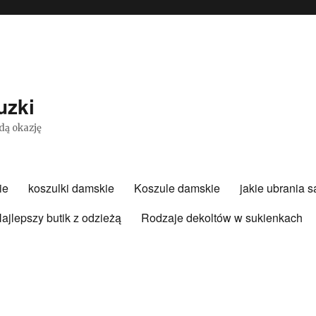
uzki
dą okazję
ie
koszulki damskie
Koszule damskie
jakie ubrania 
ajlepszy butik z odzieżą
Rodzaje dekoltów w sukienkach