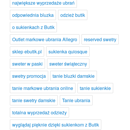
największe wyprzedaże ubrań
odpowiednia bluzka
odzież butik
o sukienkach z Butik
Outlet markowe ubrania Allegro
reserved swetry
sklep ebutik.pl
sukienka quiosque
sweter w paski
sweter świąteczny
swetry promocja
tanie bluzki damskie
tanie markowe ubrania online
tanie sukienkie
tanie swetry damskie
Tanie ubrania
totalna wyprzedaż odzieży
wyglądaj pięknie dzięki sukienkom z Butik