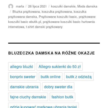
Autor
Opublikowano
Kategorie
marta
26 lipca 2021
koszulki damskie
,
Moda damska
Tagi
Bluzka prążkowana
,
koszulka prążkowana
,
koszulka
prążkowana damska
,
Prążkowane koszulki basic
,
prążkowane
koszulki basic ebutik.pl
,
prążkowane koszulki basic hurtownia
internetowa
,
t-shirt damski prążkowany
BLUZECZKA DAMSKA NA RÓŻNE OKAZJE
allegro bluzki
Allegro sukienki do 50 zł
bonprix sweter
butik online
butik z odzieżą
damskie ubrania
dobry sweter dla
fajne ciuchy damskie
fashion butik
gdzie kupować markowe ubrania taniej