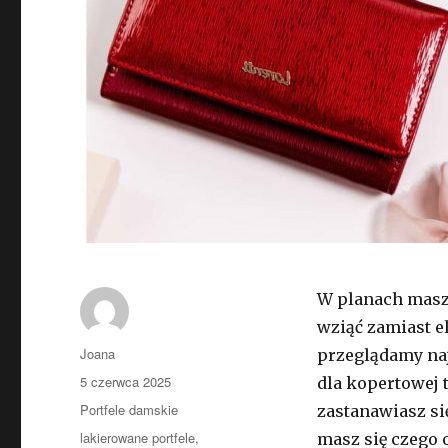
W planach masz 
wziąć zamiast el
Autor
Joana
przeglądamy naj
Opublikowano
5 czerwca 2025
dla kopertowej t
Kategorie
Portfele damskie
zastanawiasz si
Tagi
lakierowane portfele
,
masz się czego o