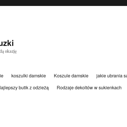
uzki
dą okazję
ie
koszulki damskie
Koszule damskie
jakie ubrania 
ajlepszy butik z odzieżą
Rodzaje dekoltów w sukienkach