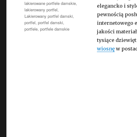
lakierowane portfele damskie
,
elegancko i styl
lakierowany portfel
,
pewnością posłu
Lakierowany portfel damski
,
portfel
,
portfel damski
,
internetowego e
portfele
,
portfele damskie
jakości materia
tysiące dziewięt
wiosnę
w postac