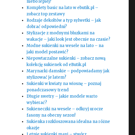
niebo lepiej?
Komplety basic na lato w ebutik.pl –
zobacz top zestawy
Rodzaje dekoltów a typ sylwetki – jak
dobrać odpowiedni?
Stylizacje z modnymi bluzkami na
wakacje – jaki look jest obecnie na czasie?
Modne sukienki na wesele na lato – na
jaki model postawić?
Niepowtarzalne sukienki – zobacz nową
kolekcję sukienek od eButik.pl
Marynarki damskie – podpowiadamy jak
stylizować je latem?
Sukienki w kwiaty na wiosnę – poznaj
ponadczasowy trend
Długie swetry – jakie modele warto
wybierać?
Sukieneczki na wesele – odkryj urocze
fasony na obecny sezon!
Sukienka rozkloszowana idealna na różne
okazje
Letnie sukienki maxi – stwórz