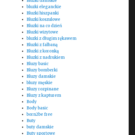
Bluzki damskie
bluzki eleganckie
Bluzki hiszpanki
Bluzki koszulowe
Bluzki na co dzień
Bluzki wizytowe
bluzki z długim rękawem
Bluzki z falbaną
Bluzki z koronką
Bluzki z nadrukiem
Bluzy basic
Bluzy bomberki
Bluzy damskie
bluzy męskie
Bluzy rozpinane
Bluzy z kapturem
Body
Body basic
born2be free
Buty
buty damskie
Buty sportowe