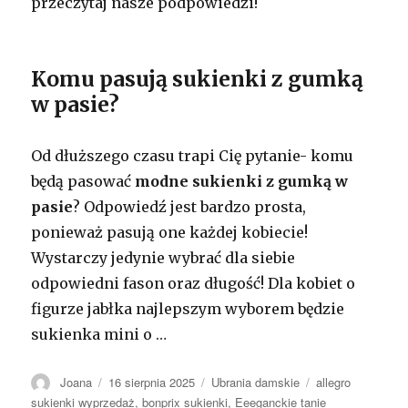
przeczytaj nasze podpowiedzi!
Komu pasują sukienki z gumką
w pasie?
Od dłuższego czasu trapi Cię pytanie- komu
będą pasować
modne sukienki z gumką w
pasie
? Odpowiedź jest bardzo prosta,
ponieważ pasują one każdej kobiecie!
Wystarczy jedynie wybrać dla siebie
odpowiedni fason oraz długość! Dla kobiet o
figurze jabłka najlepszym wyborem będzie
sukienka mini o
…
Autor
Opublikowano
Kategorie
Tagi
Joana
16 sierpnia 2025
Ubrania damskie
allegro
sukienki wyprzedaż
,
bonprix sukienki
,
Eeeganckie tanie