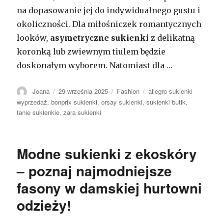
na dopasowanie jej do indywidualnego gustu i
okoliczności. Dla miłośniczek romantycznych
looków,
asymetryczne sukienki
z delikatną
koronką lub zwiewnym tiulem będzie
doskonałym wyborem. Natomiast dla …
Autor
Opublikowano
Kategorie
Tagi
Joana
29 września 2025
Fashion
allegro sukienki
wyprzedaż
,
bonprix sukienki
,
orsay sukienki
,
sukienki butik
,
tanie sukienkie
,
zara sukienki
Modne sukienki z ekoskóry
– poznaj najmodniejsze
fasony w damskiej hurtowni
odzieży!