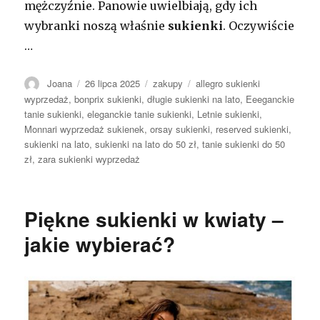
mężczyźnie. Panowie uwielbiają, gdy ich
wybranki noszą właśnie
sukienki
. Oczywiście
…
Autor
Opublikowano
Kategorie
Tagi
Joana
26 lipca 2025
zakupy
allegro sukienki
wyprzedaż
,
bonprix sukienki
,
długie sukienki na lato
,
Eeeganckie
tanie sukienki
,
eleganckie tanie sukienki
,
Letnie sukienki
,
Monnari wyprzedaż sukienek
,
orsay sukienki
,
reserved sukienki
,
sukienki na lato
,
sukienki na lato do 50 zł
,
tanie sukienki do 50
zł
,
zara sukienki wyprzedaż
Piękne sukienki w kwiaty –
jakie wybierać?