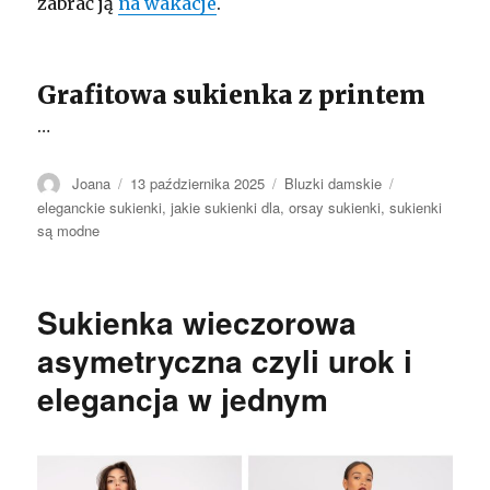
zabrać ją
na wakacje
.
Grafitowa sukienka z printem
…
Autor
Opublikowano
Kategorie
Tagi
Joana
13 października 2025
Bluzki damskie
eleganckie sukienki
,
jakie sukienki dla
,
orsay sukienki
,
sukienki
są modne
Sukienka wieczorowa
asymetryczna czyli urok i
elegancja w jednym