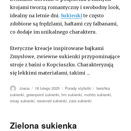
krojami tworzą romantyczny i swobodny look,
idealny na letnie dni.
Sukienki
te często
zdobione są frędzlami, haftami czy falbanami,
co dodaje im unikalnego charakteru.
Eteryczne kreacje inspirowane bajkami
Zmysłowe, zwiewne sukienki przypominające
stroje z baśni o Kopciuszku. Charakteryzują
się lekkimi materiałami, takimi …
Autor
Opublikowano
Kategorie
Tagi
Joana
18 lutego 2025
Porady stylistki
bershka
sukienki
,
greenpoint sukienki
,
hm sukienki
,
mohito sukienki
,
orsay sukienki
,
reserved sukienki
,
zara sukienki
Zielona sukienka