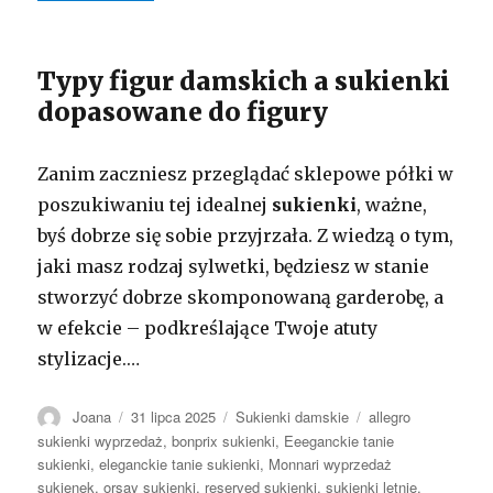
Typy figur damskich a sukienki
dopasowane do figury
Zanim zaczniesz przeglądać sklepowe półki w
poszukiwaniu tej idealnej
sukienki
, ważne,
byś dobrze się sobie przyjrzała. Z wiedzą o tym,
jaki masz rodzaj sylwetki, będziesz w stanie
stworzyć dobrze skomponowaną garderobę, a
w efekcie – podkreślające Twoje atuty
stylizacje.…
Autor
Opublikowano
Kategorie
Tagi
Joana
31 lipca 2025
Sukienki damskie
allegro
sukienki wyprzedaż
,
bonprix sukienki
,
Eeeganckie tanie
sukienki
,
eleganckie tanie sukienki
,
Monnari wyprzedaż
sukienek
,
orsay sukienki
,
reserved sukienki
,
sukienki letnie
,