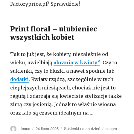
Factoryprice.pl? Sprawdźcie!
Print floral – ulubieniec
wszystkich kobiet
Tak to już jest, że kobiety, niezależnie od
wieku, uwielbiają
ubrania
w kwiaty
. Czy to
sukienki, czy to bluzki a nawet spodnie lub
dodatki
. Kwiaty rządzą, szczególnie w tych
cieplejszych miesiącach, chociaż nie jest to
regułą i zdarzają się kwieciste stylizacje także
zimą czy jesienią. Jednak to właśnie wiosna
oraz lato są czasem idealnym na …
Autor
Opublikowano
Kategorie
Tagi
Joana
24 lipca 2025
Sukienki na co dzień
allegro