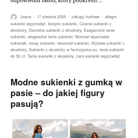
odpowiedni fason, który podkreśli
…
Autor
Opublikowano
Kategorie
Tagi
Joana
17 sierpnia 2025
zakupy hurtowe
allegro
sukienki wyprzedaż
,
bonprix sukienki
,
Czarne sukienki z
ekoskóry
,
Damskie sukienki z ekoskóry
,
Eeeganckie tanie
sukienki
,
eleganckie tanie sukienki
,
Monnari wyprzedaż
sukienek
,
orsay sukienki
,
reserved sukienki
,
Stylowe sukienki z
ekoskóry
,
Sukienki z ekoskóry w factoryprice.eu
,
tanie sukienki
do 50 zł
,
Tanie sukienki z ekoskóry
,
zara sukienki wyprzedaż
Modne sukienki z gumką w
pasie – do jakiej figury
pasują?