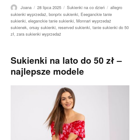
Autor
Opublikowano
Kategorie
Tagi
Joana
28 lipca 2025
Sukienki na co dzień
allegro
sukienki wyprzedaż
,
bonprix sukienki
,
Eeeganckie tanie
sukienki
,
eleganckie tanie sukienki
,
Monnari wyprzedaż
sukienek
,
orsay sukienki
,
reserved sukienki
,
tanie sukienki do 50
zł
,
zara sukienki wyprzedaż
Sukienki na lato do 50 zł –
najlepsze modele