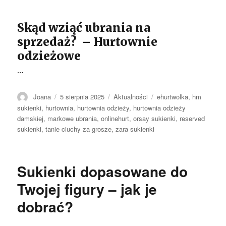
Skąd wziąć ubrania na
sprzedaż? – Hurtownie
odzieżowe
…
Autor
Opublikowano
Kategorie
Tagi
Joana
5 sierpnia 2025
Aktualności
ehurtwolka
,
hm
sukienki
,
hurtownia
,
hurtownia odzieży
,
hurtownia odzieży
damskiej
,
markowe ubrania
,
onlinehurt
,
orsay sukienki
,
reserved
sukienki
,
tanie ciuchy za grosze
,
zara sukienki
Sukienki dopasowane do
Twojej figury – jak je
dobrać?