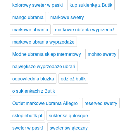
kolorowy sweter w paski
kup sukienkę z Butik
mango ubrania
markowe swetry
markowe ubrania
markowe ubrania wyprzedaż
markowe ubrania wyprzedaże
Modne ubrania sklep internetowy
mohito swetry
największe wyprzedaże ubrań
odpowiednia bluzka
odzież butik
o sukienkach z Butik
Outlet markowe ubrania Allegro
reserved swetry
sklep ebutik.pl
sukienka quiosque
sweter w paski
sweter świąteczny