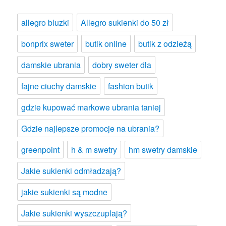
allegro bluzki
Allegro sukienki do 50 zł
bonprix sweter
butik online
butik z odzieżą
damskie ubrania
dobry sweter dla
fajne ciuchy damskie
fashion butik
gdzie kupować markowe ubrania taniej
Gdzie najlepsze promocje na ubrania?
greenpoint
h & m swetry
hm swetry damskie
Jakie sukienki odmładzają?
jakie sukienki są modne
Jakie sukienki wyszczuplają?