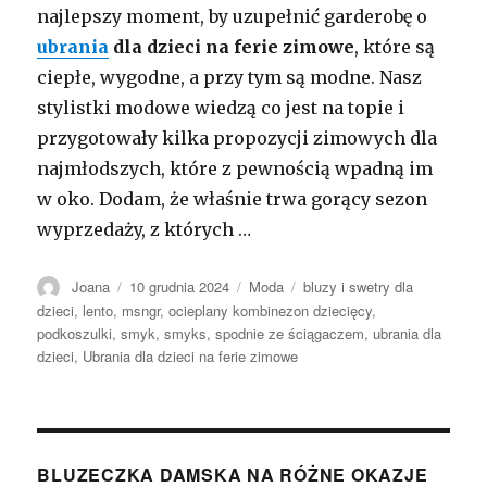
najlepszy moment, by uzupełnić garderobę o
ubrania
dla dzieci na ferie zimowe
, które są
ciepłe, wygodne, a przy tym są modne. Nasz
stylistki modowe wiedzą co jest na topie i
przygotowały kilka propozycji zimowych dla
najmłodszych, które z pewnością wpadną im
w oko. Dodam, że właśnie trwa gorący sezon
wyprzedaży, z których …
Autor
Opublikowano
Kategorie
Tagi
Joana
10 grudnia 2024
Moda
bluzy i swetry dla
dzieci
,
lento
,
msngr
,
ocieplany kombinezon dziecięcy
,
podkoszulki
,
smyk
,
smyks
,
spodnie ze ściągaczem
,
ubrania dla
dzieci
,
Ubrania dla dzieci na ferie zimowe
BLUZECZKA DAMSKA NA RÓŻNE OKAZJE