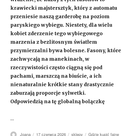
krawiecki majstersztyk, który z automatu
przeniesie naszą garderobę na poziom
paryskiego wybiegu. Niestety, dla wielu
kobiet zderzenie tego wybiegowego
marzenia z bezlitosnym światłem
przymierzalni bywa bolesne. Fasony, które
zachwycają na manekinach, w
rzeczywistości często ciągną się pod
pachami, marszczą na biuście, a ich
nienaturalnie krótkie stany drastycznie
zaburzają proporcje sylwetki.
Odpowiedzią na tę globalną bolączkę
…
Autor
Opublikowano
Kategorie
Tagi
Joana
17 czerwca 2026
sklepy
Gdzie kupić fajne