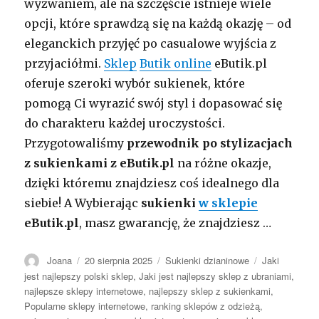
wyzwaniem, ale na szczęście istnieje wiele
opcji, które sprawdzą się na każdą okazję – od
eleganckich przyjęć po casualowe wyjścia z
przyjaciółmi.
Sklep
Butik online
eButik.pl
oferuje szeroki wybór sukienek, które
pomogą Ci wyrazić swój styl i dopasować się
do charakteru każdej uroczystości.
Przygotowaliśmy
przewodnik po stylizacjach
z sukienkami z eButik.pl
na różne okazje,
dzięki któremu znajdziesz coś idealnego dla
siebie! A Wybierając
sukienki
w sklepie
eButik.pl
, masz gwarancję, że znajdziesz …
Autor
Opublikowano
Kategorie
Tagi
Joana
20 sierpnia 2025
Sukienki dzianinowe
Jaki
jest najlepszy polski sklep
,
Jaki jest najlepszy sklep z ubraniami
,
najlepsze sklepy internetowe
,
najlepszy sklep z sukienkami
,
Popularne sklepy internetowe
,
ranking sklepów z odzieżą
,