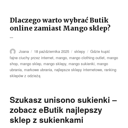
Dlaczego warto wybrać Butik
online zamiast Mango sklep?
…
Autor
Opublikowano
Kategorie
Tagi
Joana
18 października 2025
sklepy
Gdzie kupić
fajne ciuchy przez internet
,
mango
,
mango clothing outlet
,
mango
shop
,
mango sklep
,
mango sklepy
,
mango sukienki
,
mango
ubrania
,
markowe ubrania
,
najlepsze sklepy internetowe
,
ranking
sklepów z odzieżą
Szukasz unisono sukienki –
zobacz eButik najlepszy
sklep z sukienkami