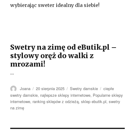
wybierając sweter idealny dla siebie!
Swetry na zimę od eButik.pl –
stylowy oręż do walki z
mrozami!
…
Autor
Opublikowano
Kategorie
Tagi
Joana
20 sierpnia 2025
Swetry damskie
ciepłe
swetry damskie
,
najlepsze sklepy internetowe
,
Popularne sklepy
internetowe
,
ranking sklepów z odzieżą
,
sklep ebutik.pl
,
swetry
na zimę