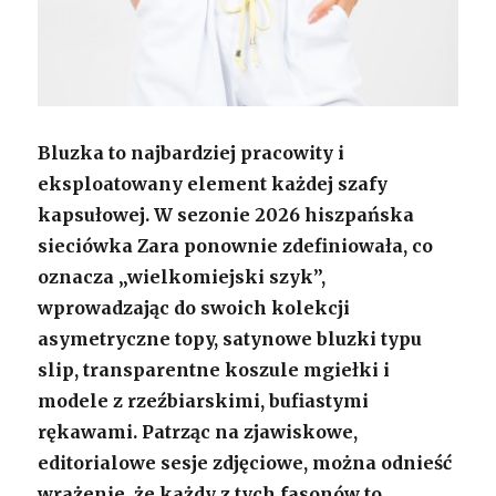
Bluzka to najbardziej pracowity i
eksploatowany element każdej szafy
kapsułowej. W sezonie 2026 hiszpańska
sieciówka Zara ponownie zdefiniowała, co
oznacza „wielkomiejski szyk”,
wprowadzając do swoich kolekcji
asymetryczne topy, satynowe bluzki typu
slip, transparentne koszule mgiełki i
modele z rzeźbiarskimi, bufiastymi
rękawami. Patrząc na zjawiskowe,
editorialowe sesje zdjęciowe, można odnieść
wrażenie, że każdy z tych fasonów to