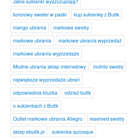
Jakie sukienki wyszczuplają?
kolorowy sweter w paski
kup sukienkę z Butik
mango ubrania
markowe swetry
markowe ubrania
markowe ubrania wyprzedaż
markowe ubrania wyprzedaże
Modne ubrania sklep internetowy
mohito swetry
największe wyprzedaże ubrań
odpowiednia bluzka
odzież butik
o sukienkach z Butik
Outlet markowe ubrania Allegro
reserved swetry
sklep ebutik.pl
sukienka quiosque