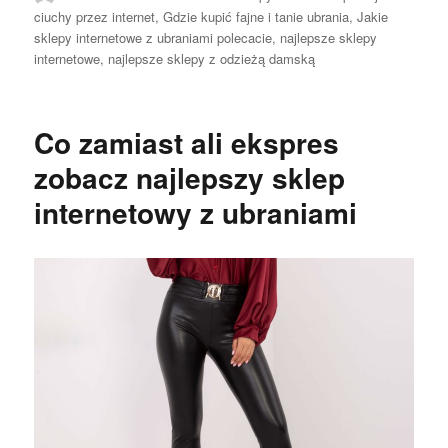
ciuchy przez internet
,
Gdzie kupić fajne i tanie ubrania
,
Jakie
sklepy internetowe z ubraniami polecacie
,
najlepsze sklepy
internetowe
,
najlepsze sklepy z odzieżą damską
Co zamiast ali ekspres
zobacz najlepszy sklep
internetowy z ubraniami