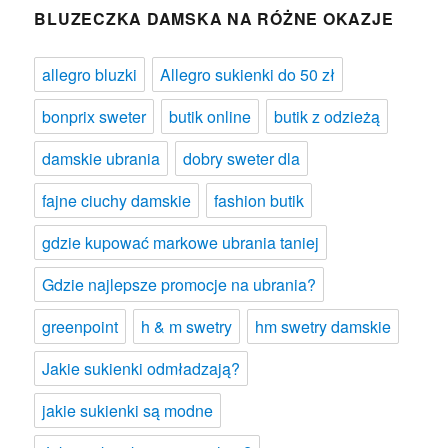
BLUZECZKA DAMSKA NA RÓŻNE OKAZJE
allegro bluzki
Allegro sukienki do 50 zł
bonprix sweter
butik online
butik z odzieżą
damskie ubrania
dobry sweter dla
fajne ciuchy damskie
fashion butik
gdzie kupować markowe ubrania taniej
Gdzie najlepsze promocje na ubrania?
greenpoint
h & m swetry
hm swetry damskie
Jakie sukienki odmładzają?
jakie sukienki są modne