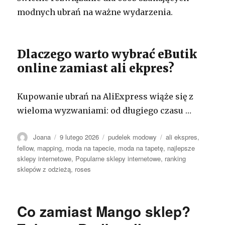
modnych ubrań na ważne wydarzenia.
Dlaczego warto wybrać eButik
online zamiast ali ekpres?
Kupowanie ubrań na AliExpress wiąże się z
wieloma wyzwaniami: od długiego czasu …
Autor
Opublikowano
Kategorie
Tagi
Joana
9 lutego 2026
pudelek modowy
ali ekspres
,
fellow
,
mapping
,
moda na tapecie
,
moda na tapetę
,
najlepsze
sklepy internetowe
,
Popularne sklepy internetowe
,
ranking
sklepów z odzieżą
,
roses
Co zamiast Mango sklep?