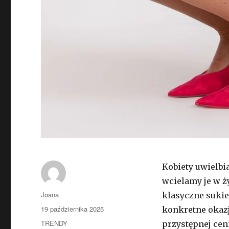
Kobiety uwielbi
wcielamy je w ż
Autor
Joana
klasyczne sukie
Opublikowano
19 października 2025
konkretne okazj
Kategorie
TRENDY
przystępnej cen