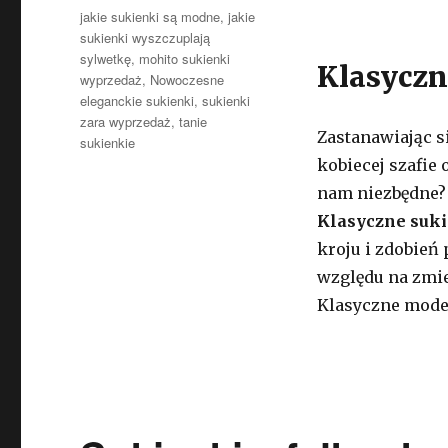
Tagi
jakie sukienki są modne
,
jakie
sukienki wyszczuplają
sylwetkę
,
mohito sukienki
Klasyczn
wyprzedaż
,
Nowoczesne
eleganckie sukienki
,
sukienki
zara wyprzedaż
,
tanie
Zastanawiając s
sukienkie
kobiecej szafie 
nam niezbędne? 
Klasyczne suk
kroju i zdobień 
względu na zmie
Klasyczne model