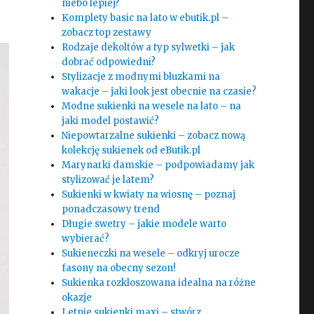
niebo lepiej?
Komplety basic na lato w ebutik.pl –
zobacz top zestawy
Rodzaje dekoltów a typ sylwetki – jak
dobrać odpowiedni?
Stylizacje z modnymi bluzkami na
wakacje – jaki look jest obecnie na czasie?
Modne sukienki na wesele na lato – na
jaki model postawić?
Niepowtarzalne sukienki – zobacz nową
kolekcję sukienek od eButik.pl
Marynarki damskie – podpowiadamy jak
stylizować je latem?
Sukienki w kwiaty na wiosnę – poznaj
ponadczasowy trend
Długie swetry – jakie modele warto
wybierać?
Sukieneczki na wesele – odkryj urocze
fasony na obecny sezon!
Sukienka rozkloszowana idealna na różne
okazje
Letnie sukienki maxi – stwórz