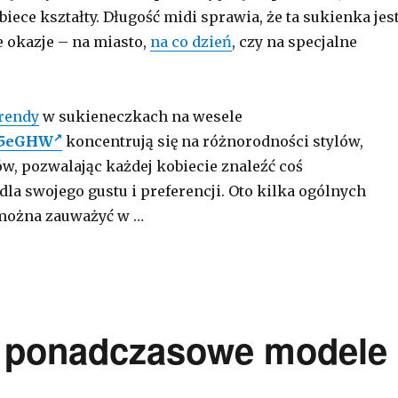
iece kształty. Długość midi sprawia, że ta sukienka jes
e okazje – na miasto,
na co dzień
, czy na specjalne
rendy
w sukieneczkach na wesele
485eGHW
koncentrują się na różnorodności stylów,
w, pozwalając każdej kobiecie znaleźć coś
la swojego gustu i preferencji. Oto kilka ogólnych
 można zauważyć w …
i ponadczasowe modele