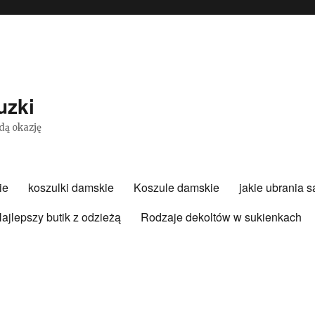
uzki
dą okazję
ie
koszulki damskie
Koszule damskie
jakie ubrania 
ajlepszy butik z odzieżą
Rodzaje dekoltów w sukienkach