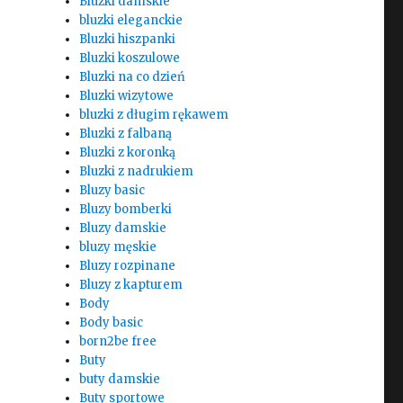
Bluzki damskie
bluzki eleganckie
Bluzki hiszpanki
Bluzki koszulowe
Bluzki na co dzień
Bluzki wizytowe
bluzki z długim rękawem
Bluzki z falbaną
Bluzki z koronką
Bluzki z nadrukiem
Bluzy basic
Bluzy bomberki
Bluzy damskie
bluzy męskie
Bluzy rozpinane
Bluzy z kapturem
Body
Body basic
born2be free
Buty
buty damskie
Buty sportowe