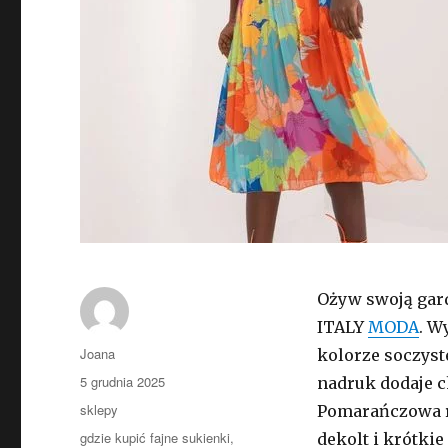
Ożyw swoją gar
ITALY
MODA
. W
Autor
Joana
kolorze soczyst
Opublikowano
5 grudnia 2025
nadruk dodaje ch
Kategorie
sklepy
Pomarańczowa r
Tagi
gdzie kupić fajne sukienki
,
dekolt i krótki