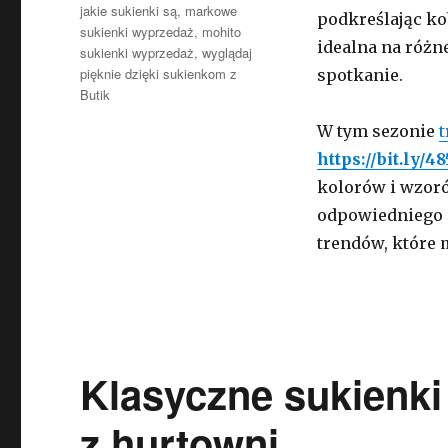
jakie sukienki są
,
markowe
podkreślając kob
sukienki wyprzedaż
,
mohito
idealna na różn
sukienki wyprzedaż
,
wyglądaj
pięknie dzięki sukienkom z
spotkanie.
Butik
W tym sezonie
t
https://bit.ly/
kolorów i wzoró
odpowiedniego d
trendów, które
Klasyczne sukienk
z hurtowni