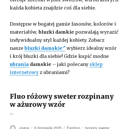
każda kobieta znajdzie coś dla siebie.
Dostępne w bogatej gamie fasonów, kolorów i
materiałów,
bluzki damkie
pozwalają wyrazić
indywidualny styl każdej kobiety. Zobacz
nasze
bluzki damskie
wybierz idealny wzór
i krój bluzki dla siebie! Gdzie kupić modne
ubrania
damskie
– jaki polecany
sklep
internetowy
z ubraniami?
Fluo różowy sweter rozpinany
w ażurowy wzór
…
Autor
Opublikowano
Kategorie
Tagi
Joana
6 listopada 2025
Fashion
bonprix sweter
,