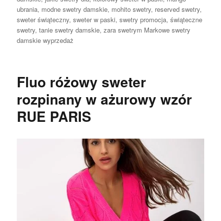
ubrania
,
modne swetry damskie
,
mohito swetry
,
reserved swetry
,
sweter świąteczny
,
sweter w paski
,
swetry promocja
,
świąteczne
swetry
,
tanie swetry damskie
,
zara swetrym Markowe swetry
damskie wyprzedaż
Fluo różowy sweter
rozpinany w ażurowy wzór
RUE PARIS