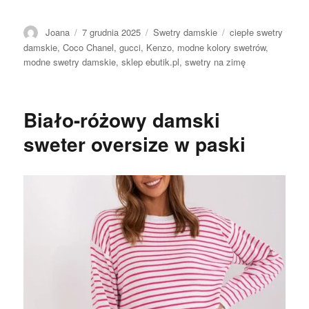
Autor
Opublikowano
Kategorie
Tagi
Joana
7 grudnia 2025
Swetry damskie
ciepłe swetry
damskie
,
Coco Chanel
,
gucci
,
Kenzo
,
modne kolory swetrów
,
modne swetry damskie
,
sklep ebutik.pl
,
swetry na zimę
Biało-różowy damski
sweter oversize w paski