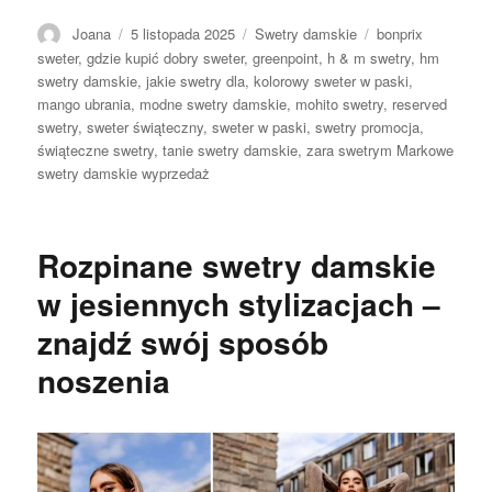
Autor
Opublikowano
Kategorie
Tagi
Joana
5 listopada 2025
Swetry damskie
bonprix
sweter
,
gdzie kupić dobry sweter
,
greenpoint
,
h & m swetry
,
hm
swetry damskie
,
jakie swetry dla
,
kolorowy sweter w paski
,
mango ubrania
,
modne swetry damskie
,
mohito swetry
,
reserved
swetry
,
sweter świąteczny
,
sweter w paski
,
swetry promocja
,
świąteczne swetry
,
tanie swetry damskie
,
zara swetrym Markowe
swetry damskie wyprzedaż
Rozpinane swetry damskie
w jesiennych stylizacjach –
znajdź swój sposób
noszenia