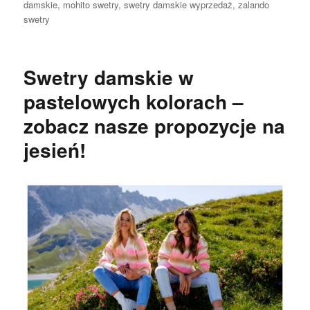
damskie
,
mohito swetry
,
swetry damskie wyprzedaż
,
zalando
swetry
Swetry damskie w
pastelowych kolorach –
zobacz nasze propozycje na
jesień!