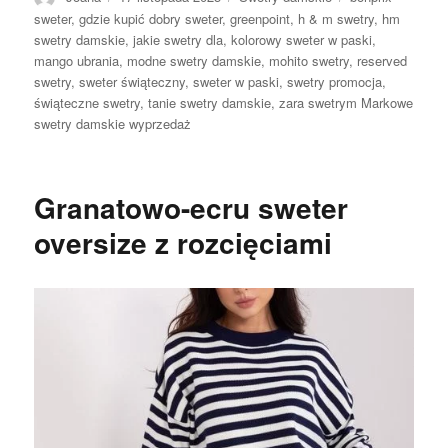
sweter
,
gdzie kupić dobry sweter
,
greenpoint
,
h & m swetry
,
hm
swetry damskie
,
jakie swetry dla
,
kolorowy sweter w paski
,
mango ubrania
,
modne swetry damskie
,
mohito swetry
,
reserved
swetry
,
sweter świąteczny
,
sweter w paski
,
swetry promocja
,
świąteczne swetry
,
tanie swetry damskie
,
zara swetrym Markowe
swetry damskie wyprzedaż
Granatowo-ecru sweter
oversize z rozcięciami