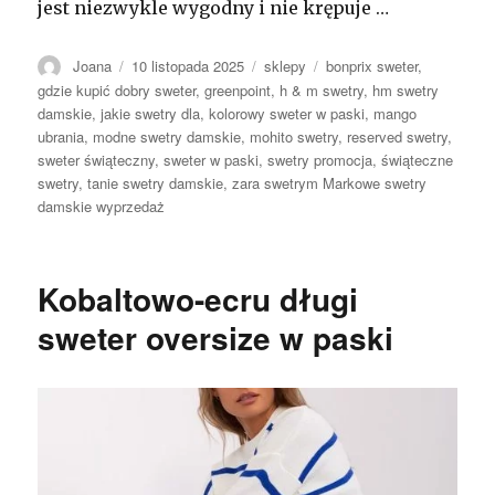
jest niezwykle wygodny i nie krępuje …
Autor
Opublikowano
Kategorie
Tagi
Joana
10 listopada 2025
sklepy
bonprix sweter
,
gdzie kupić dobry sweter
,
greenpoint
,
h & m swetry
,
hm swetry
damskie
,
jakie swetry dla
,
kolorowy sweter w paski
,
mango
ubrania
,
modne swetry damskie
,
mohito swetry
,
reserved swetry
,
sweter świąteczny
,
sweter w paski
,
swetry promocja
,
świąteczne
swetry
,
tanie swetry damskie
,
zara swetrym Markowe swetry
damskie wyprzedaż
Kobaltowo-ecru długi
sweter oversize w paski