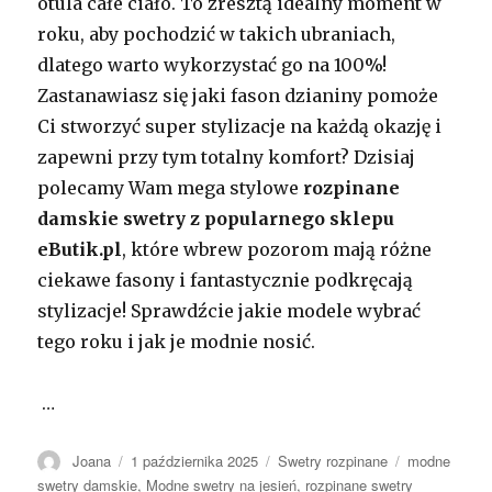
otula całe ciało. To zresztą idealny moment w
roku, aby pochodzić w takich ubraniach,
dlatego warto wykorzystać go na 100%!
Zastanawiasz się jaki fason dzianiny pomoże
Ci stworzyć super stylizacje na każdą okazję i
zapewni przy tym totalny komfort? Dzisiaj
polecamy Wam mega stylowe
rozpinane
damskie swetry z popularnego sklepu
eButik.pl
, które wbrew pozorom mają różne
ciekawe fasony i fantastycznie podkręcają
stylizacje! Sprawdźcie jakie modele wybrać
tego roku i jak je modnie nosić.
…
Autor
Opublikowano
Kategorie
Tagi
Joana
1 października 2025
Swetry rozpinane
modne
swetry damskie
,
Modne swetry na jesień
,
rozpinane swetry