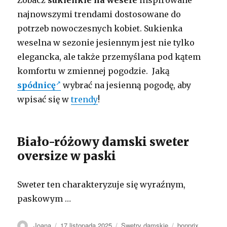
Zobacz
sukienkie na wesele
inspirowane
najnowszymi trendami dostosowane do
potrzeb nowoczesnych kobiet. Sukienka
weselna w sezonie jesiennym jest nie tylko
elegancka, ale także przemyślana pod kątem
komfortu w zmiennej pogodzie. Jaką
spódnicę
wybrać na jesienną pogodę, aby
wpisać się w
trendy
!
Biało-różowy damski sweter
oversize w paski
Sweter ten charakteryzuje się wyraźnym,
paskowym …
Autor
Opublikowano
Kategorie
Tagi
Joana
17 listopada 2025
Swetry damskie
bonprix