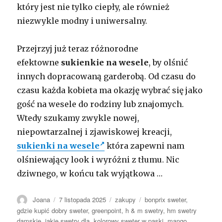
który jest nie tylko ciepły, ale również
niezwykle modny i uniwersalny.
Przejrzyj już teraz różnorodne
efektowne
sukienkie na wesele
, by olśnić
innych dopracowaną garderobą. Od czasu do
czasu każda kobieta ma okazję wybrać się jako
gość na wesele do rodziny lub znajomych.
Wtedy szukamy zwykle nowej,
niepowtarzalnej i zjawiskowej kreacji,
sukienki na wesele
która zapewni nam
olśniewający look i wyróżni z tłumu. Nic
dziwnego, w końcu tak wyjątkowa …
Autor
Opublikowano
Kategorie
Tagi
Joana
7 listopada 2025
zakupy
bonprix sweter
,
gdzie kupić dobry sweter
,
greenpoint
,
h & m swetry
,
hm swetry
damskie
,
jakie swetry dla
,
kolorowy sweter w paski
,
mango