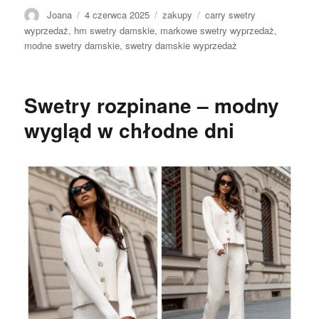
Autor
Opublikowano
Kategorie
Tagi
Joana
4 czerwca 2025
zakupy
carry swetry
wyprzedaż
,
hm swetry damskie
,
markowe swetry wyprzedaż
,
modne swetry damskie
,
swetry damskie wyprzedaż
Swetry rozpinane – modny
wygląd w chłodne dni