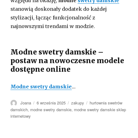
względu na okazję,
modne
swetry damskie
stanowią doskonały dodatek do każdej
stylizacji, łącząc funkcjonalność z
najnowszymi trendami w modzie.
Modne swetry damskie –
postaw na nowoczesne modele
dostępne online
Modne swetry damskie
…
Autor
Opublikowano
Kategorie
Tagi
Joana
6 września 2025
zakupy
hurtownia swetrów
damskich
,
modne swetry damskie
,
modne swetry damskie sklep
internetowy