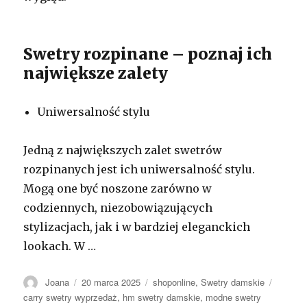
Swetry rozpinane – poznaj ich
największe zalety
Uniwersalność stylu
Jedną z największych zalet swetrów
rozpinanych jest ich uniwersalność stylu.
Mogą one być noszone zarówno w
codziennych, niezobowiązujących
stylizacjach, jak i w bardziej eleganckich
lookach. W …
Autor
Opublikowano
Kategorie
Tagi
Joana
20 marca 2025
shoponline
,
Swetry damskie
carry swetry wyprzedaż
,
hm swetry damskie
,
modne swetry