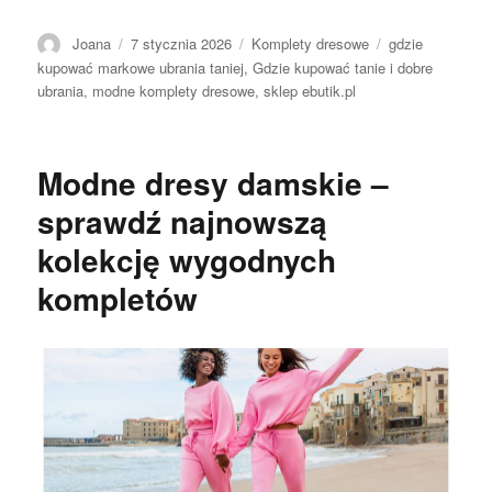
Autor
Opublikowano
Kategorie
Tagi
Joana
7 stycznia 2026
Komplety dresowe
gdzie
kupować markowe ubrania taniej
,
Gdzie kupować tanie i dobre
ubrania
,
modne komplety dresowe
,
sklep ebutik.pl
Modne dresy damskie –
sprawdź najnowszą
kolekcję wygodnych
kompletów