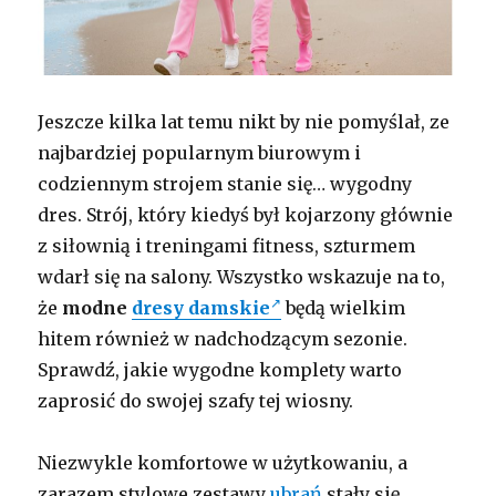
Jeszcze kilka lat temu nikt by nie pomyślał, ze
najbardziej popularnym biurowym i
codziennym strojem stanie się… wygodny
dres. Strój, który kiedyś był kojarzony głównie
z siłownią i treningami fitness, szturmem
wdarł się na salony. Wszystko wskazuje na to,
że
modne
dresy damskie
będą wielkim
hitem również w nadchodzącym sezonie.
Sprawdź, jakie wygodne komplety warto
zaprosić do swojej szafy tej wiosny.
Niezwykle komfortowe w użytkowaniu, a
zarazem stylowe zestawy
ubrań
stały się