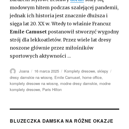
modowym hitem podczas szalejącej pandemii,
jednak ich historia jest znacznie dłuższa i
sięga lat 20. XX w. Wtedy to właśnie Francuz
Emile Camuset
postanowił stworzyć wygodny
strój dla lekkoatletów. Przez wiele lat dresy
noszone głównie przez miłośników
sportowych aktywności …
Autor
Opublikowano
Kategorie
Tagi
Joana
16 marca 2025
Komplety dresowe
,
sklepy
dresy damskie na wiosnę
,
Emile Camuset
,
home office
,
komplety dresowe na wiosnę
,
modne dresy damskie
,
modne
komplety dresowe
,
Paris Hilton
BLUZECZKA DAMSKA NA RÓŻNE OKAZJE