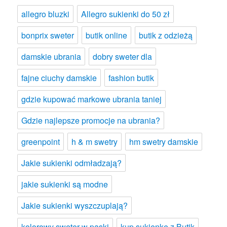
allegro bluzki
Allegro sukienki do 50 zł
bonprix sweter
butik online
butik z odzieżą
damskie ubrania
dobry sweter dla
fajne ciuchy damskie
fashion butik
gdzie kupować markowe ubrania taniej
Gdzie najlepsze promocje na ubrania?
greenpoint
h & m swetry
hm swetry damskie
Jakie sukienki odmładzają?
jakie sukienki są modne
Jakie sukienki wyszczuplają?
kolorowy sweter w paski
kup sukienkę z Butik