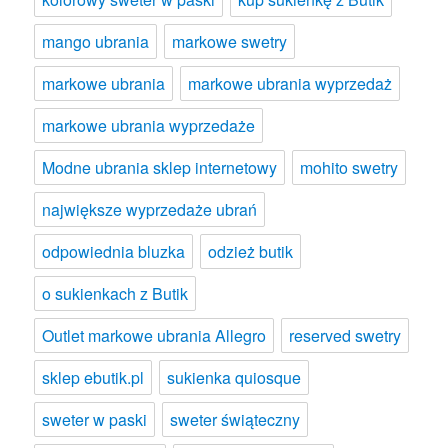
mango ubrania
markowe swetry
markowe ubrania
markowe ubrania wyprzedaż
markowe ubrania wyprzedaże
Modne ubrania sklep internetowy
mohito swetry
największe wyprzedaże ubrań
odpowiednia bluzka
odzież butik
o sukienkach z Butik
Outlet markowe ubrania Allegro
reserved swetry
sklep ebutik.pl
sukienka quiosque
sweter w paski
sweter świąteczny