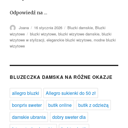
Odpowiedź na …
Autor
Opublikowano
Kategorie
Joana
16 stycznia 2026
Bluzki damskie
,
Bluzki
Tagi
wizytowe
bluzki wizytowe
,
bluzki wizytowe damskie
,
bluzki
wizytowe w stylizacji
,
eleganckie bluzki wizytowe
,
modne bluzki
wizytowe
BLUZECZKA DAMSKA NA RÓŻNE OKAZJE
allegro bluzki
Allegro sukienki do 50 zł
bonprix sweter
butik online
butik z odzieżą
damskie ubrania
dobry sweter dla