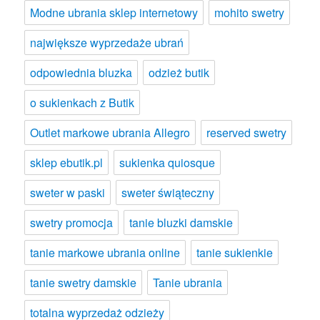
Modne ubrania sklep internetowy
mohito swetry
największe wyprzedaże ubrań
odpowiednia bluzka
odzież butik
o sukienkach z Butik
Outlet markowe ubrania Allegro
reserved swetry
sklep ebutik.pl
sukienka quiosque
sweter w paski
sweter świąteczny
swetry promocja
tanie bluzki damskie
tanie markowe ubrania online
tanie sukienkie
tanie swetry damskie
Tanie ubrania
totalna wyprzedaż odzieży