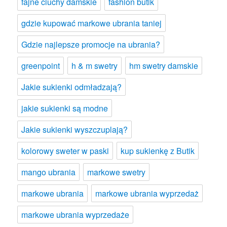
fajne ciuchy damskie
fashion butik
gdzie kupować markowe ubrania taniej
Gdzie najlepsze promocje na ubrania?
greenpoint
h & m swetry
hm swetry damskie
Jakie sukienki odmładzają?
jakie sukienki są modne
Jakie sukienki wyszczuplają?
kolorowy sweter w paski
kup sukienkę z Butik
mango ubrania
markowe swetry
markowe ubrania
markowe ubrania wyprzedaż
markowe ubrania wyprzedaże