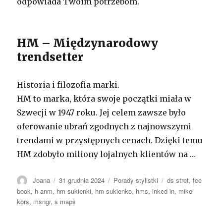
odpowiada Twoim potrzebom.
HM – Międzynarodowy
trendsetter
Historia i filozofia marki.
HM to marka, która swoje początki miała w
Szwecji w 1947 roku. Jej celem zawsze było
oferowanie ubrań zgodnych z najnowszymi
trendami w przystępnych cenach. Dzięki temu
HM zdobyło miliony lojalnych klientów na …
Autor
Opublikowano
Kategorie
Tagi
Joana
31 grudnia 2024
Porady stylistki
ds stret
,
fce
book
,
h anm
,
hm sukienki
,
hm sukienko
,
hms
,
inked in
,
mikel
kors
,
msngr
,
s maps