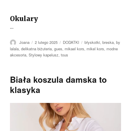
Okulary
…
Autor
Opublikowano
Kategorie
Tagi
Joana
2 lutego 2025
DODATKI
błyskotki
,
breska
,
by
lalala
,
delikatna biżuteria
,
gues
,
mikael kors
,
mikel kors
,
modne
akcesoria
,
Stylowy kapelusz
,
tous
Biała koszula damska to
klasyka