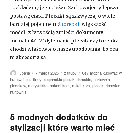
rozkładamy jego ciężar. Zachowujemy lepszą
postawę ciała.
Plecaki
są zazwyczaj o wiele
bardziej pojemne niż
torebki
, większość
modeli z łatwością zmieści dokumenty
formatu A4. W dylemacie
plecak czy torebka
chodzi właściwie o nasze upodobania, bo oba
te akcesoria są …
Autor
Opublikowano
Kategorie
Tagi
Joana
7 marca 2025
zakupy
Czy można kupować w
hurtowni bez firmy
,
eleganckie plecaki damskie
,
hurtownia
plecaków
,
marywilska
,
mikael kors
,
mikel kors
,
plecaki damskie
hurtownia
5 modnych dodatków do
stylizacji które warto mieć