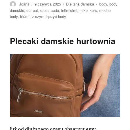
Autor
Opublikowano
Kategorie
Tagi
Joana
9 czerwca 2025
Bielizna damska
body
,
body
damskie
,
cut out
,
dress code
,
intimisimi
,
mikel kors
,
modne
body
,
triumf
,
z czym łączyć body
Plecaki damskie hurtownia
Już od dłuższego czasu obserwujemy