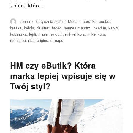
kobiet, które …
Autor
Opublikowano
Kategorie
Tagi
Joana
7 stycznia 2025
Moda
bershka
,
booker
,
breska
,
bylola
,
ds stret
,
faced
,
hennes mauritz
,
inked in
,
karko
,
kubaszka
,
lejdi
,
massimo dutti
,
mikael kors
,
mikel kors
,
monasou
,
nba
,
origins
,
s maps
HM czy eButik? Która
marka lepiej wpisuje się w
Twój styl?