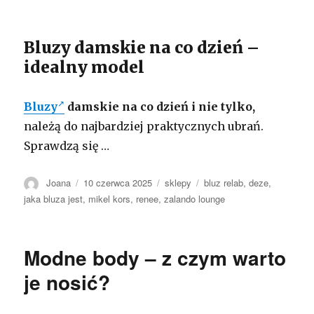
Bluzy damskie na co dzień –
idealny model
Bluzy
damskie na co dzień i nie tylko,
należą do najbardziej praktycznych ubrań.
Sprawdzą się …
Autor
Opublikowano
Kategorie
Tagi
Joana
10 czerwca 2025
sklepy
bluz relab
,
deze
,
jaka bluza jest
,
mikel kors
,
renee
,
zalando lounge
Modne body – z czym warto
je nosić?