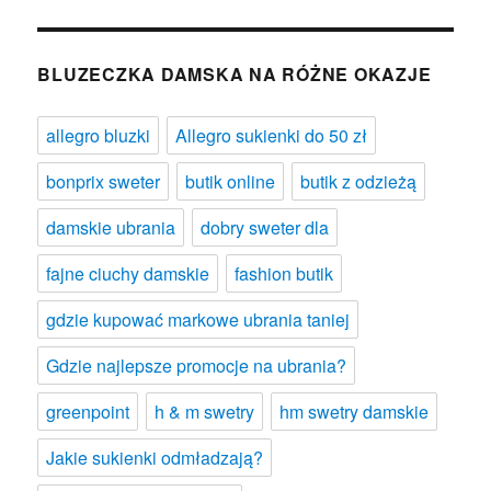
BLUZECZKA DAMSKA NA RÓŻNE OKAZJE
allegro bluzki
Allegro sukienki do 50 zł
bonprix sweter
butik online
butik z odzieżą
damskie ubrania
dobry sweter dla
fajne ciuchy damskie
fashion butik
gdzie kupować markowe ubrania taniej
Gdzie najlepsze promocje na ubrania?
greenpoint
h & m swetry
hm swetry damskie
Jakie sukienki odmładzają?