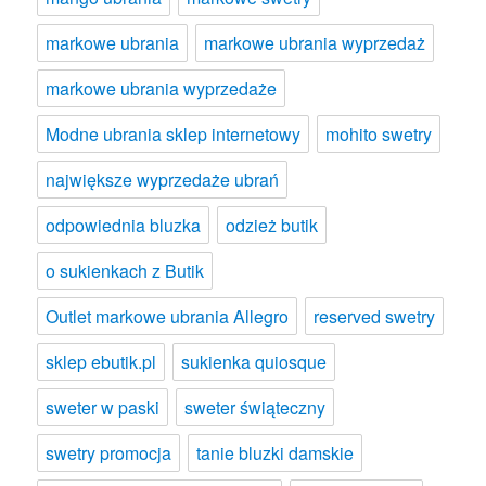
markowe ubrania
markowe ubrania wyprzedaż
markowe ubrania wyprzedaże
Modne ubrania sklep internetowy
mohito swetry
największe wyprzedaże ubrań
odpowiednia bluzka
odzież butik
o sukienkach z Butik
Outlet markowe ubrania Allegro
reserved swetry
sklep ebutik.pl
sukienka quiosque
sweter w paski
sweter świąteczny
swetry promocja
tanie bluzki damskie