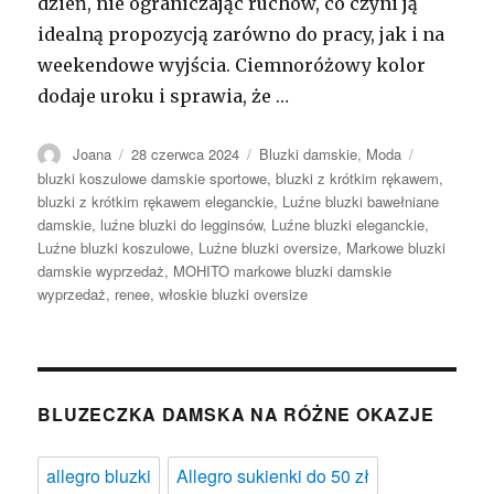
dzień, nie ograniczając ruchów, co czyni ją
idealną propozycją zarówno do pracy, jak i na
weekendowe wyjścia. Ciemnoróżowy kolor
dodaje uroku i sprawia, że …
Autor
Opublikowano
Kategorie
Tagi
Joana
28 czerwca 2024
Bluzki damskie
,
Moda
bluzki koszulowe damskie sportowe
,
bluzki z krótkim rękawem
,
bluzki z krótkim rękawem eleganckie
,
Luźne bluzki bawełniane
damskie
,
luźne bluzki do legginsów
,
Luźne bluzki eleganckie
,
Luźne bluzki koszulowe
,
Luźne bluzki oversize
,
Markowe bluzki
damskie wyprzedaż
,
MOHITO markowe bluzki damskie
wyprzedaż
,
renee
,
włoskie bluzki oversize
BLUZECZKA DAMSKA NA RÓŻNE OKAZJE
allegro bluzki
Allegro sukienki do 50 zł