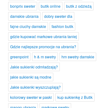
bonprix sweter
butik online
butik z odzieżą
damskie ubrania
dobry sweter dla
fajne ciuchy damskie
fashion butik
gdzie kupować markowe ubrania taniej
Gdzie najlepsze promocje na ubrania?
greenpoint
h & m swetry
hm swetry damskie
Jakie sukienki odmładzają?
jakie sukienki są modne
Jakie sukienki wyszczuplają?
kolorowy sweter w paski
kup sukienkę z Butik
mango ubrania
markowe swetry