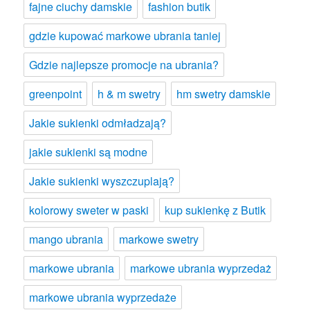
fajne ciuchy damskie
fashion butik
gdzie kupować markowe ubrania taniej
Gdzie najlepsze promocje na ubrania?
greenpoint
h & m swetry
hm swetry damskie
Jakie sukienki odmładzają?
jakie sukienki są modne
Jakie sukienki wyszczuplają?
kolorowy sweter w paski
kup sukienkę z Butik
mango ubrania
markowe swetry
markowe ubrania
markowe ubrania wyprzedaż
markowe ubrania wyprzedaże