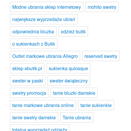
Modne ubrania sklep internetowy
mohito swetry
największe wyprzedaże ubrań
odpowiednia bluzka
odzież butik
o sukienkach z Butik
Outlet markowe ubrania Allegro
reserved swetry
sklep ebutik.pl
sukienka quiosque
sweter w paski
sweter świąteczny
swetry promocja
tanie bluzki damskie
tanie markowe ubrania online
tanie sukienkie
tanie swetry damskie
Tanie ubrania
totalna wyprzedaż odzieży