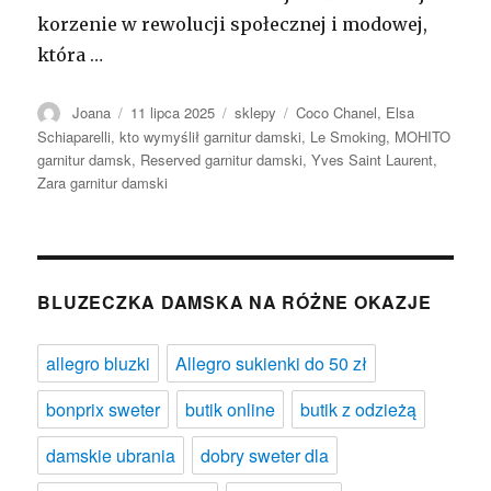
korzenie w rewolucji społecznej i modowej,
która …
Autor
Opublikowano
Kategorie
Tagi
Joana
11 lipca 2025
sklepy
Coco Chanel
,
Elsa
Schiaparelli
,
kto wymyślił garnitur damski
,
Le Smoking
,
MOHITO
garnitur damsk
,
Reserved garnitur damski
,
Yves Saint Laurent
,
Zara garnitur damski
BLUZECZKA DAMSKA NA RÓŻNE OKAZJE
allegro bluzki
Allegro sukienki do 50 zł
bonprix sweter
butik online
butik z odzieżą
damskie ubrania
dobry sweter dla