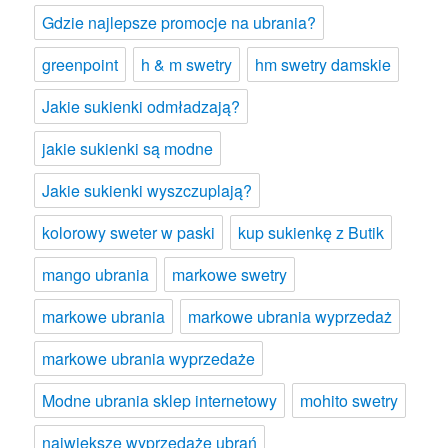
Gdzie najlepsze promocje na ubrania?
greenpoint
h & m swetry
hm swetry damskie
Jakie sukienki odmładzają?
jakie sukienki są modne
Jakie sukienki wyszczuplają?
kolorowy sweter w paski
kup sukienkę z Butik
mango ubrania
markowe swetry
markowe ubrania
markowe ubrania wyprzedaż
markowe ubrania wyprzedaże
Modne ubrania sklep internetowy
mohito swetry
największe wyprzedaże ubrań