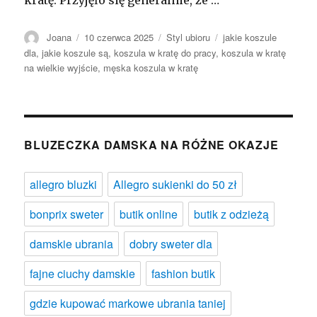
Autor
Opublikowano
Kategorie
Tagi
Joana
10 czerwca 2025
Styl ubioru
jakie koszule
dla
,
jakie koszule są
,
koszula w kratę do pracy
,
koszula w kratę
na wielkie wyjście
,
męska koszula w kratę
BLUZECZKA DAMSKA NA RÓŻNE OKAZJE
allegro bluzki
Allegro sukienki do 50 zł
bonprix sweter
butik online
butik z odzieżą
damskie ubrania
dobry sweter dla
fajne ciuchy damskie
fashion butik
gdzie kupować markowe ubrania taniej