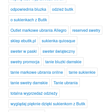
odpowiednia bluzka
odzież butik
o sukienkach z Butik
Outlet markowe ubrania Allegro
reserved swetry
sklep ebutik.pl
sukienka quiosque
sweter w paski
sweter świąteczny
swetry promocja
tanie bluzki damskie
tanie markowe ubrania online
tanie sukienkie
tanie swetry damskie
Tanie ubrania
totalna wyprzedaż odzieży
wyglądaj pięknie dzięki sukienkom z Butik