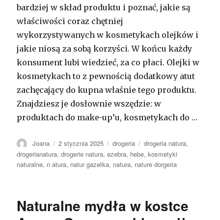
bardziej w skład produktu i poznać, jakie są
właściwości coraz chętniej
wykorzystywanych w kosmetykach olejków i
jakie niosą za sobą korzyści. W końcu każdy
konsument lubi wiedzieć, za co płaci. Olejki w
kosmetykach to z pewnością dodatkowy atut
zachęcający do kupna właśnie tego produktu.
Znajdziesz je dosłownie wszędzie: w
produktach do make-up’u, kosmetykach do …
Autor
Opublikowano
Kategorie
Tagi
Joana
2 stycznia 2025
drogeria
drogeria natura
,
drogerianatura
,
drogerie natura
,
ezebra
,
hebe
,
kosmetyki
naturalne
,
n atura
,
natur gazetka
,
natura
,
nature dorgeria
Naturalne mydła w kostce