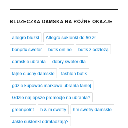
BLUZECZKA DAMSKA NA RÓŻNE OKAZJE
allegro bluzki
Allegro sukienki do 50 zł
bonprix sweter
butik online
butik z odzieżą
damskie ubrania
dobry sweter dla
fajne ciuchy damskie
fashion butik
gdzie kupować markowe ubrania taniej
Gdzie najlepsze promocje na ubrania?
greenpoint
h & m swetry
hm swetry damskie
Jakie sukienki odmładzają?