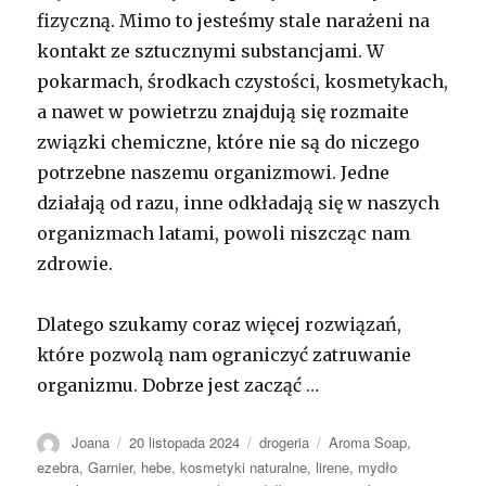
fizyczną. Mimo to jesteśmy stale narażeni na
kontakt ze sztucznymi substancjami. W
pokarmach, środkach czystości, kosmetykach,
a nawet w powietrzu znajdują się rozmaite
związki chemiczne, które nie są do niczego
potrzebne naszemu organizmowi. Jedne
działają od razu, inne odkładają się w naszych
organizmach latami, powoli niszcząc nam
zdrowie.
Dlatego szukamy coraz więcej rozwiązań,
które pozwolą nam ograniczyć zatruwanie
organizmu. Dobrze jest zacząć …
Autor
Opublikowano
Kategorie
Tagi
Joana
20 listopada 2024
drogeria
Aroma Soap
,
ezebra
,
Garnier
,
hebe
,
kosmetyki naturalne
,
lirene
,
mydło