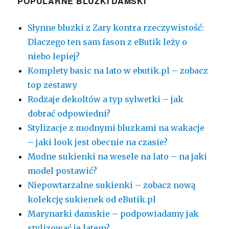
POPULARNE BLUZKI DAMSKI
Słynne bluzki z Zary kontra rzeczywistość:
Dlaczego ten sam fason z eButik leży o
niebo lepiej?
Komplety basic na lato w ebutik.pl – zobacz
top zestawy
Rodzaje dekoltów a typ sylwetki – jak
dobrać odpowiedni?
Stylizacje z modnymi bluzkami na wakacje
– jaki look jest obecnie na czasie?
Modne sukienki na wesele na lato – na jaki
model postawić?
Niepowtarzalne sukienki – zobacz nową
kolekcję sukienek od eButik.pl
Marynarki damskie – podpowiadamy jak
stylizować je latem?