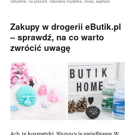
naturalne
,
na prezent
,
naturalne mydełka
,
nivea
,
sephora
Zakupy w drogerii eButik.pl
– sprawdź, na co warto
zwrócić uwagę
Ach, te kosmetyki. Wszyscy je uwielbiamy. W