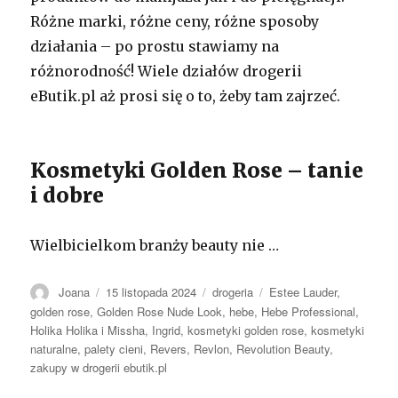
Różne marki, różne ceny, różne sposoby
działania – po prostu stawiamy na
różnorodność! Wiele działów drogerii
eButik.pl aż prosi się o to, żeby tam zajrzeć.
Kosmetyki Golden Rose – tanie
i dobre
Wielbicielkom branży beauty nie …
Autor
Opublikowano
Kategorie
Tagi
Joana
15 listopada 2024
drogeria
Estee Lauder
,
golden rose
,
Golden Rose Nude Look
,
hebe
,
Hebe Professional
,
Holika Holika i Missha
,
Ingrid
,
kosmetyki golden rose
,
kosmetyki
naturalne
,
palety cieni
,
Revers
,
Revlon
,
Revolution Beauty
,
zakupy w drogerii ebutik.pl