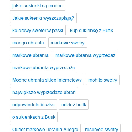
jakie sukienki są modne
Jakie sukienki wyszczuplają?
kolorowy sweter w paski
kup sukienkę z Butik
mango ubrania
markowe swetry
markowe ubrania
markowe ubrania wyprzedaż
markowe ubrania wyprzedaże
Modne ubrania sklep internetowy
mohito swetry
największe wyprzedaże ubrań
odpowiednia bluzka
odzież butik
o sukienkach z Butik
Outlet markowe ubrania Allegro
reserved swetry