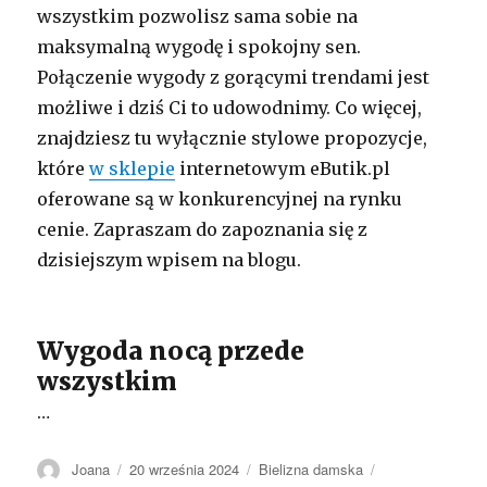
wszystkim pozwolisz sama sobie na
maksymalną wygodę i spokojny sen.
Połączenie wygody z gorącymi trendami jest
możliwe i dziś Ci to udowodnimy. Co więcej,
znajdziesz tu wyłącznie stylowe propozycje,
które
w sklepie
internetowym eButik.pl
oferowane są w konkurencyjnej na rynku
cenie. Zapraszam do zapoznania się z
dzisiejszym wpisem na blogu.
Wygoda nocą przede
wszystkim
…
Autor
Opublikowano
Kategorie
Tagi
Joana
20 września 2024
Bielizna damska