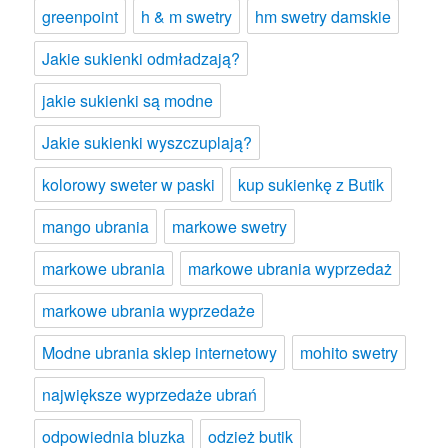
greenpoint
h & m swetry
hm swetry damskie
Jakie sukienki odmładzają?
jakie sukienki są modne
Jakie sukienki wyszczuplają?
kolorowy sweter w paski
kup sukienkę z Butik
mango ubrania
markowe swetry
markowe ubrania
markowe ubrania wyprzedaż
markowe ubrania wyprzedaże
Modne ubrania sklep internetowy
mohito swetry
największe wyprzedaże ubrań
odpowiednia bluzka
odzież butik