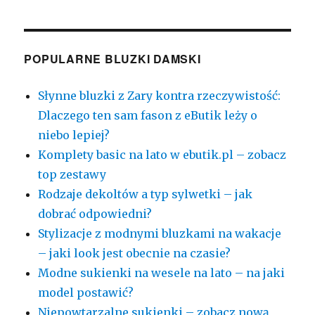
POPULARNE BLUZKI DAMSKI
Słynne bluzki z Zary kontra rzeczywistość:
Dlaczego ten sam fason z eButik leży o
niebo lepiej?
Komplety basic na lato w ebutik.pl – zobacz
top zestawy
Rodzaje dekoltów a typ sylwetki – jak
dobrać odpowiedni?
Stylizacje z modnymi bluzkami na wakacje
– jaki look jest obecnie na czasie?
Modne sukienki na wesele na lato – na jaki
model postawić?
Niepowtarzalne sukienki – zobacz nową