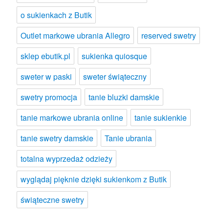
o sukienkach z Butik
Outlet markowe ubrania Allegro
reserved swetry
sklep ebutik.pl
sukienka quiosque
sweter w paski
sweter świąteczny
swetry promocja
tanie bluzki damskie
tanie markowe ubrania online
tanie sukienkie
tanie swetry damskie
Tanie ubrania
totalna wyprzedaż odzieży
wyglądaj pięknie dzięki sukienkom z Butik
świąteczne swetry