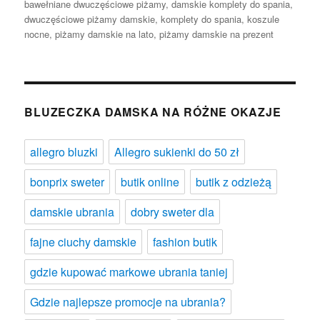
bawełniane dwuczęściowe piżamy
,
damskie komplety do spania
,
dwuczęściowe piżamy damskie
,
komplety do spania
,
koszule
nocne
,
piżamy damskie na lato
,
piżamy damskie na prezent
BLUZECZKA DAMSKA NA RÓŻNE OKAZJE
allegro bluzki
Allegro sukienki do 50 zł
bonprix sweter
butik online
butik z odzieżą
damskie ubrania
dobry sweter dla
fajne ciuchy damskie
fashion butik
gdzie kupować markowe ubrania taniej
Gdzie najlepsze promocje na ubrania?