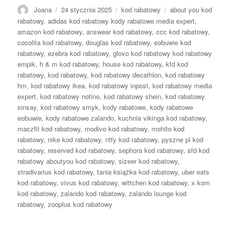
Autor
Opublikowano
Kategorie
Tagi
Joana
24 stycznia 2025
kod rabatowy
about you kod
rabatowy
,
adidas kod rabatowy kody rabatowe media expert
,
amazon kod rabatowy
,
answear kod rabatowy
,
ccc kod rabatowy
,
cocolita kod rabatowy
,
douglas kod rabatowy
,
eobuwie kod
rabatowy
,
ezebra kod rabatowy
,
glovo kod rabatowy kod rabatowy
empik
,
h & m kod rabatowy
,
house kod rabatowy
,
kfd kod
rabatowy
,
kod rabatowy
,
kod rabatowy decathlon
,
kod rabatowy
hm
,
kod rabatowy ikea
,
kod rabatowy inpost
,
kod rabatowy media
expert
,
kod rabatowy notino
,
kod rabatowy shein
,
kod rabatowy
sinsay
,
kod rabatowy smyk
,
kody rabatowe
,
kody rabatowe
eobuwie
,
kody rabatowe zalando
,
kuchnia vikinga kod rabatowy
,
maczfit kod rabatowy
,
modivo kod rabatowy
,
mohito kod
rabatowy
,
nike kod rabatowy
,
ntfy kod rabatowy
,
pyszne pl kod
rabatowy
,
reserved kod rabatowy
,
sephora kod rabatowy
,
sfd kod
rabatowy aboutyou kod rabatowy
,
sizeer kod rabatowy
,
stradivarius kod rabatowy
,
tania książka kod rabatowy
,
uber eats
kod rabatowy
,
vivus kod rabatowy
,
wittchen kod rabatowy
,
x kom
kod rabatowy
,
zalando kod rabatowy
,
zalando lounge kod
rabatowy
,
zooplus kod rabatowy