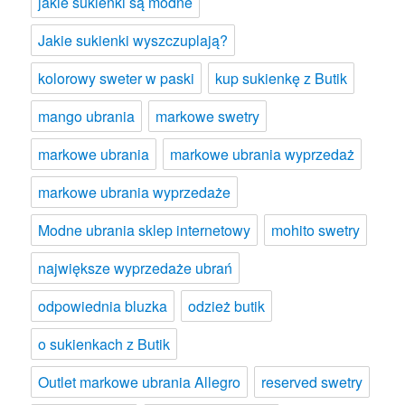
jakie sukienki są modne
Jakie sukienki wyszczuplają?
kolorowy sweter w paski
kup sukienkę z Butik
mango ubrania
markowe swetry
markowe ubrania
markowe ubrania wyprzedaż
markowe ubrania wyprzedaże
Modne ubrania sklep internetowy
mohito swetry
największe wyprzedaże ubrań
odpowiednia bluzka
odzież butik
o sukienkach z Butik
Outlet markowe ubrania Allegro
reserved swetry