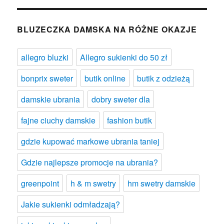
BLUZECZKA DAMSKA NA RÓŻNE OKAZJE
allegro bluzki
Allegro sukienki do 50 zł
bonprix sweter
butik online
butik z odzieżą
damskie ubrania
dobry sweter dla
fajne ciuchy damskie
fashion butik
gdzie kupować markowe ubrania taniej
Gdzie najlepsze promocje na ubrania?
greenpoint
h & m swetry
hm swetry damskie
Jakie sukienki odmładzają?